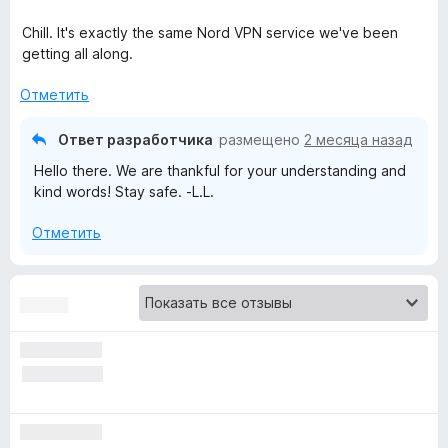
-
Chill. It's exactly the same Nord VPN service we've been
getting all along.
a
Отметить
V
Ответ разработчика
размещено
2 месяца назад
Hello there. We are thankful for your understanding and
P
kind words! Stay safe. -L.L.
N
Отметить
p
r
o
x