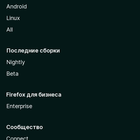
M
Android
o
Linux
z
All
i
l
l
Последние сборки
a
Nightly
Beta
Firefox для бизнеса
Enterprise
Сообщество
Connect