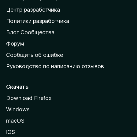
а
Центр разработчика
д
о
Политики разработчика
м
Блог Сообщества
а
ш
Форум
н
Сообщить об ошибке
ю
Руководство по написанию отзывов
ю
с
т
Скачать
р
Download Firefox
а
Windows
н
и
macOS
ц
iOS
у