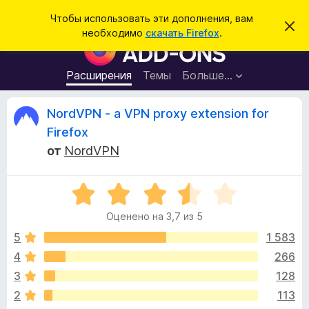
П
Войти
Чтобы использовать эти дополнения, вам
С
о
необходимо
скачать Firefox
.
к
Д
и
р
о
ы
с
т
п
Расширения
Темы
Больше…
к
ь
о
э
т
л
О
NordVPN - a VPN proxy extension for
о
н
у
Firefox
в
е
т
е
от
NordVPN
н
д
о
и
з
м
я
О
л
е
ц
д
ы
н
Оценено на 3,7 из 5
е
л
и
н
е
5
1 583
я
в
е
б
4
266
н
р
ы
3
128
о
а
н
2
113
у
а