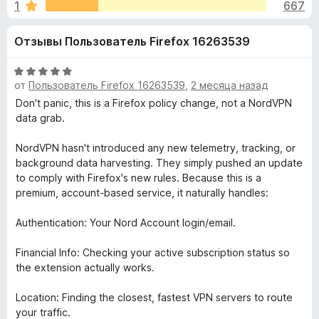
н
1
667
3
з
,
е
а
Отзывы Пользователь Firefox 16263539
7
р
и
а
«
з
О
F
от
Пользователь Firefox 16263539
,
2 месяца назад
5
ц
i
N
е
Don't panic, this is a Firefox policy change, not a NordVPN
r
н
data grab.
е
e
o
н
NordVPN hasn't introduced any new telemetry, tracking, or
f
о
background data harvesting. They simply pushed an update
o
r
н
to comply with Firefox's new rules. Because this is a
x
а
premium, account-based service, it naturally handles:
d
5
и
Authentication: Your Nord Account login/email.
з
V
5
Financial Info: Checking your active subscription status so
the extension actually works.
P
Location: Finding the closest, fastest VPN servers to route
N
your traffic.