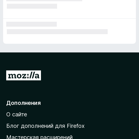
П
е
р
е
Дополнения
й
О сайте
т
и
Блог дополнений для Firefox
н
Мастерская расширений