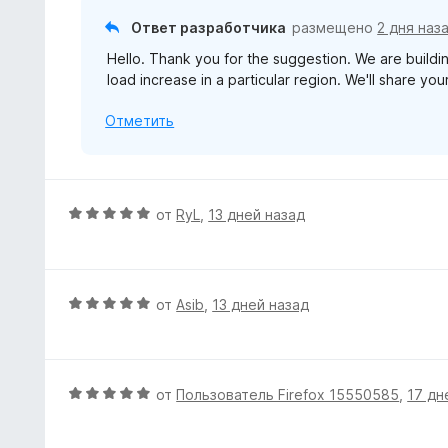
о
Ответ разработчика
размещено
2 дня наз
н
Hello. Thank you for the suggestion. We are buil
а
load increase in a particular region. We'll share y
3
и
Отметить
з
5
О
от
RyL
,
13 дней назад
ц
е
н
е
О
от
Asib
,
13 дней назад
н
ц
о
е
н
н
а
е
О
от
Пользователь Firefox 15550585
,
17 дн
5
н
ц
и
о
е
з