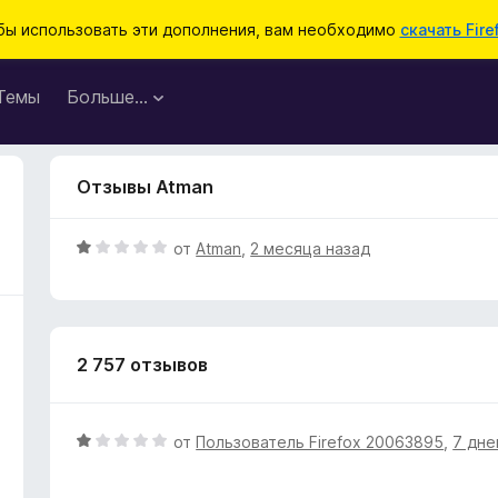
бы использовать эти дополнения, вам необходимо
скачать Fire
Темы
Больше…
Отзывы Atman
О
от
Atman
,
2 месяца назад
ц
е
н
е
2 757 отзывов
н
о
н
а
О
от
Пользователь Firefox 20063895
,
7 дне
1
ц
и
е