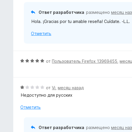
и
о
з
н
Ответ разработчика
размещено
месяц на
5
а
Hola. ¡Gracias por tu amable reseña! Cuídate. -L.L.
5
и
Отметить
з
5
О
от
Пользователь Firefox 13969455
,
месяц
ц
е
н
е
О
от
Vi
,
месяц назад
н
ц
Недоступно для русских
о
е
н
н
Отметить
а
е
5
н
и
о
Ответ разработчика
размещено
месяц на
з
н