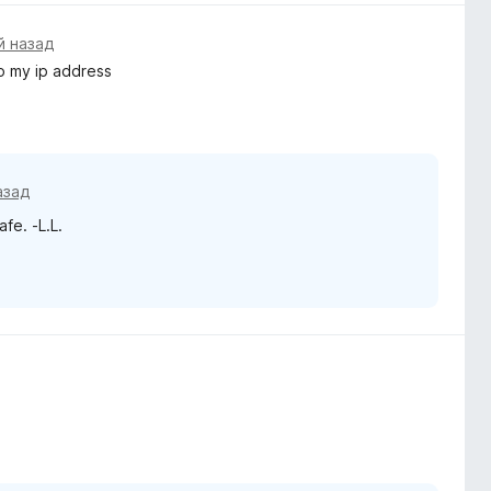
й назад
to my ip address
азад
fe. -L.L.