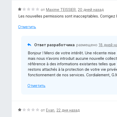
н
н
5
а
е
О
от
Maxime TEISSIER
,
20 дней назад
5
н
ц
Les nouvelles permissions sont inacceptables. Corrigez l
и
о
е
з
н
н
Отметить
5
а
е
5
н
и
о
Ответ разработчика
размещено
18 дней н
з
н
5
Bonjour ! Merci de votre intérêt. Une récente mise à
а
mais nous n’avons introduit aucune nouvelle colle
1
référence à des informations existantes telles que
и
restons attachés à la protection de votre vie privé
з
fonctionnement de nos services. Cordialement, G.
5
Отметить
О
от
Evan
,
22 дня назад
ц