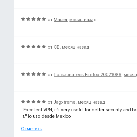
е
н
е
О
от
Maciej
,
месяц назад
н
ц
о
е
н
н
а
е
О
от
CB
,
месяц назад
1
н
ц
и
о
е
з
н
н
5
а
е
О
от
Пользователь Firefox 20021086
,
месяц
5
н
ц
и
о
е
з
н
н
5
а
е
О
от
Jagxtreme
,
месяц назад
5
н
ц
"Excellent VPN, it’s very useful for better security and 
и
о
е
it." lo uso desde Mexico
з
н
н
5
а
е
Отметить
5
н