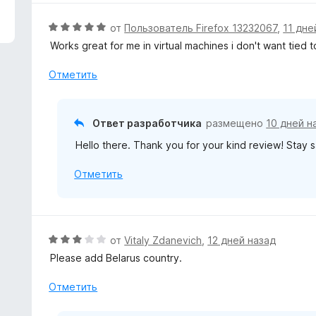
з
н
5
е
О
от
Пользователь Firefox 13232067
,
11 дне
н
ц
Works great for me in virtual machines i don't want tied 
о
е
н
н
Отметить
а
е
1
н
и
о
Ответ разработчика
размещено
10 дней н
з
н
5
Hello there. Thank you for your kind review! Stay sa
а
5
Отметить
и
з
5
О
от
Vitaly Zdanevich
,
12 дней назад
ц
Please add Belarus country.
е
н
Отметить
е
н