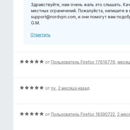
5
Здравствуйте, нам очень жаль это слышать. Ка
а
местных ограничений. Пожалуйста, напишите в
1
support@nordvpn.com, и они помогут вам подо
и
G.M.
з
5
Отметить
О
от
Пользователь Firefox 17616776
,
месяц
ц
е
н
е
О
от
nv
,
2 месяца назад
н
ц
о
е
н
н
а
е
О
от
Пользователь Firefox 18390722
,
2 мес
5
н
ц
и
о
е
з