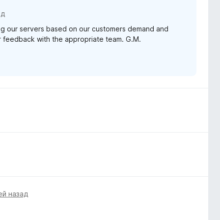
ад
ding our servers based on our customers demand and
our feedback with the appropriate team. G.M.
ей назад