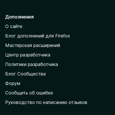
е
р
е
Дополнения
й
О сайте
т
и
Блог дополнений для Firefox
н
Мастерская расширений
а
Центр разработчика
д
о
Политики разработчика
м
Блог Сообщества
а
ш
Форум
н
Сообщить об ошибке
ю
Руководство по написанию отзывов
ю
с