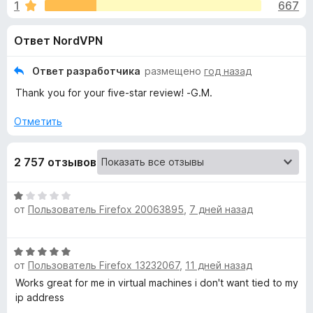
н
1
667
3
з
,
е
а
Ответ NordVPN
7
р
и
а
«
з
Ответ разработчика
размещено
год назад
F
5
Thank you for your five-star review! -G.M.
i
N
r
Отметить
e
o
f
2 757 отзывов
o
r
x
О
d
от
Пользователь Firefox 20063895
,
7 дней назад
ц
е
V
н
О
е
от
Пользователь Firefox 13232067
,
11 дней назад
ц
P
н
е
Works great for me in virtual machines i don't want tied to my
о
н
ip address
н
N
е