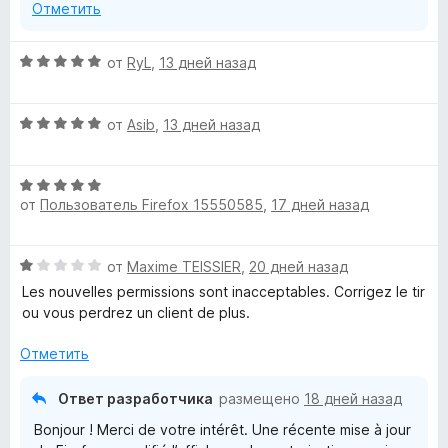
Отметить
5
y
О
e
от
RyL
,
13 дней назад
ц
е
x
О
н
от
Asib
,
13 дней назад
ц
е
t
е
н
О
н
о
от
Пользователь Firefox 15550585
,
17 дней назад
e
ц
е
н
е
н
а
н
о
5
n
О
от
Maxime TEISSIER
,
20 дней назад
е
н
и
ц
н
а
Les nouvelles permissions sont inacceptables. Corrigez le tir
з
s
е
о
5
ou vous perdrez un client de plus.
5
н
н
и
е
i
а
Отметить
з
н
5
5
о
и
o
Ответ разработчика
размещено
18 дней назад
н
з
Bonjour ! Merci de votre intérêt. Une récente mise à jour
а
5