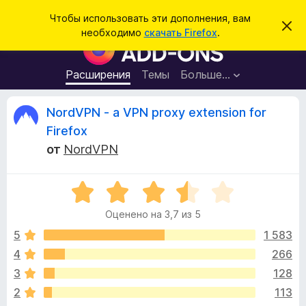
П
Войти
Чтобы использовать эти дополнения, вам
С
о
необходимо
скачать Firefox
.
к
Д
и
р
о
ы
с
т
п
Расширения
Темы
Больше…
к
ь
о
э
т
л
О
NordVPN - a VPN proxy extension for
о
н
у
Firefox
в
е
т
е
от
NordVPN
н
д
о
и
з
м
я
О
л
е
ц
д
ы
н
Оценено на 3,7 из 5
е
л
и
н
е
5
1 583
я
в
е
б
4
266
н
р
ы
3
128
о
а
н
2
113
у
а