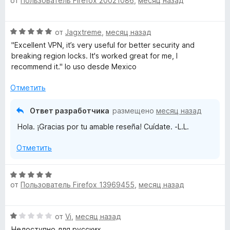
от
Пользователь Firefox 20021086
,
месяц назад
ц
е
н
и
ы
е
н
а
з
x
н
о
5
5
О
от
Jagxtreme
,
месяц назад
е
н
и
»
ц
н
а
"Excellent VPN, it’s very useful for better security and
з
е
о
5
breaking region locks. It's worked great for me, I
5
н
н
и
recommend it." lo uso desde Mexico
е
а
з
н
5
Отметить
5
о
и
н
з
Ответ разработчика
размещено
месяц назад
а
5
Hola. ¡Gracias por tu amable reseña! Cuídate. -L.L.
5
и
Отметить
з
5
О
от
Пользователь Firefox 13969455
,
месяц назад
ц
е
н
О
от
Vi
,
месяц назад
е
ц
н
Недоступно для русских