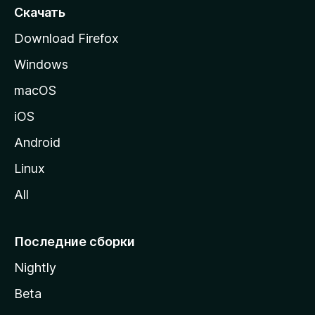
т
Скачать
р
Download Firefox
а
Windows
н
и
macOS
ц
iOS
у
M
Android
o
Linux
z
All
i
l
l
Последние сборки
a
Nightly
Beta