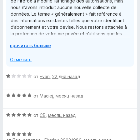
n
de Firefox a modifié l’affichage des autorisations, mais
1
nous n’avons introduit aucune nouvelle collecte de
и
données. Le terme « généralement » fait référence à
f
з
des informations existantes telles que votre identifiant
5
d’abonnement et votre devise. Nous restons attachés à
o
la protection de votre vie privée et n’utilisons que les
données nécessaires au bon fonctionnement de nos
r
Р
прочитать больше
services. Cordialement, G.M.
а
з
F
Отметить
в
е
i
О
от
Evan
,
22 дня назад
р
ц
н
е
r
и
О
н
от
Maciej
,
месяц назад
т
ц
е
е
e
е
н
,
О
н
от
CB
,
месяц назад
о
ч
f
ц
е
н
т
е
н
а
о
О
o
н
о
1
б