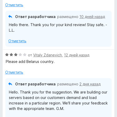
а
н
Отметить
1
-
о
и
н
з
Ответ разработчика
размещено
10 дней назад
a
а
5
Hello there. Thank you for your kind review! Stay safe. -
5
L.L.
и
V
з
Отметить
5
P
О
от
Vitaly Zdanevich
,
12 дней назад
N
ц
Please add Belarus country.
е
p
н
Отметить
е
н
r
Ответ разработчика
размещено
2 дня назад
о
Hello. Thank you for the suggestion. We are building our
н
o
servers based on our customers demand and load
а
increase in a particular region. We'll share your feedback
3
x
with the appropriate team. G.M.
и
з