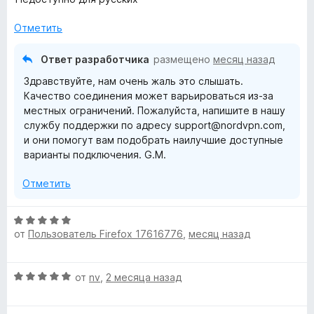
е
о
н
н
Отметить
е
а
н
5
Ответ разработчика
размещено
месяц назад
о
и
Здравствуйте, нам очень жаль это слышать.
н
з
Качество соединения может варьироваться из-за
а
5
местных ограничений. Пожалуйста, напишите в нашу
1
службу поддержки по адресу support@nordvpn.com,
и
и они помогут вам подобрать наилучшие доступные
з
варианты подключения. G.M.
5
Отметить
О
от
Пользователь Firefox 17616776
,
месяц назад
ц
е
н
О
от
nv
,
2 месяца назад
е
ц
н
е
о