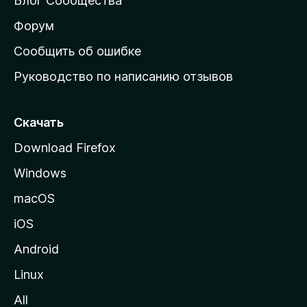
Блог Сообщества
а
ш
Форум
н
Сообщить об ошибке
ю
Руководство по написанию отзывов
ю
с
т
Скачать
р
Download Firefox
а
Windows
н
и
macOS
ц
iOS
у
M
Android
o
Linux
z
All
i