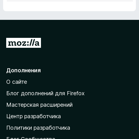
П
е
р
е
Дополнения
й
О сайте
т
и
Блог дополнений для Firefox
н
Мастерская расширений
а
Центр разработчика
д
о
Политики разработчика
м