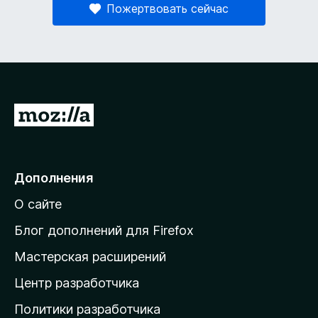
Пожертвовать сейчас
П
е
р
е
Дополнения
й
О сайте
т
и
Блог дополнений для Firefox
н
Мастерская расширений
а
Центр разработчика
д
о
Политики разработчика