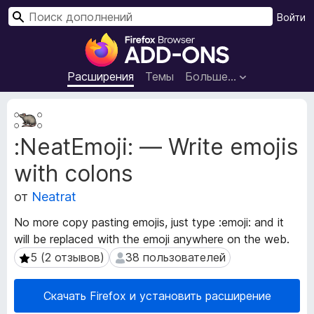
П
Войти
о
Д
и
о
с
п
Расширения
Темы
Больше…
к
о
л
М
н
е
:NeatEmoji: — Write emojis
т
е
а
н
with colons
д
и
а
я
от
Neatrat
н
д
н
No more copy pasting emojis, just type :emoji: and it
л
ы
will be replaced with the emoji anywhere on the web.
я
е
5 (2 отзывов)
38 пользователей
5 (2 отзывов)
38 пользователей
р
б
а
р
с
а
Скачать Firefox и установить расширение
ш
у