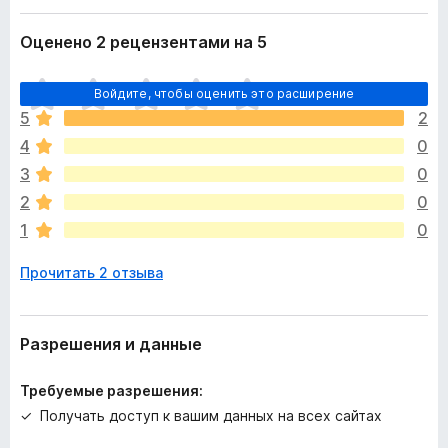
Оценено 2 рецензентами на 5
О
Войдите, чтобы оценить это расширение
ц
5
2
е
4
0
н
о
3
0
к
2
0
п
1
0
о
к
Прочитать 2 отзыва
а
н
е
т
Разрешения и данные
Требуемые разрешения:
Получать доступ к вашим данных на всех сайтах