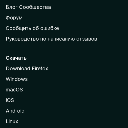
м
Блог Сообщества
а
ш
Форум
н
Сообщить об ошибке
ю
Руководство по написанию отзывов
ю
с
т
Скачать
р
Download Firefox
а
Windows
н
и
macOS
ц
iOS
у
M
Android
o
Linux
z