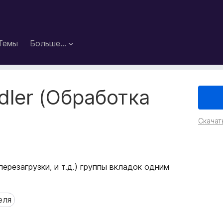
Темы
Больше…
ndler (Обработка
)
Скачат
ерезагрузки, и т.д.) группы вкладок одним
еля
я