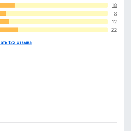
18
8
12
22
ать 122 отзыва