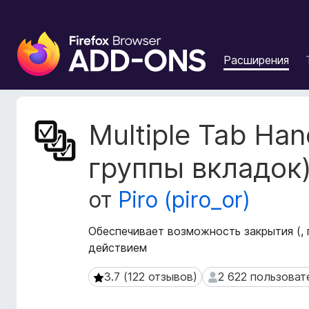
Д
о
Расширения
п
о
л
н
М
Multiple Tab Ha
е
е
т
н
группы вкладок
а
и
д
я
от
Piro (piro_or)
а
д
н
л
н
Обеспечивает возможность закрытия (, п
я
ы
действием
б
е
р
р
3.7 (122 отзывов)
2 622 пользоват
3.7 (122 отзывов)
2 622 пользовател
а
а
с
у