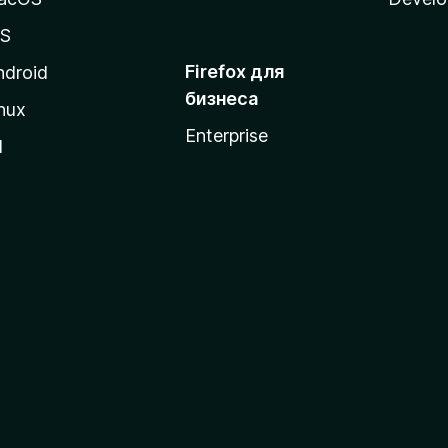
OS
Firefox для
ndroid
бизнеса
nux
Enterprise
l