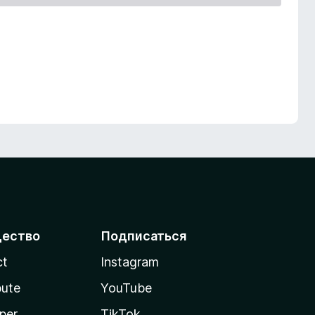
ество
Подписаться
ct
Instagram
bute
YouTube
per
TikTok