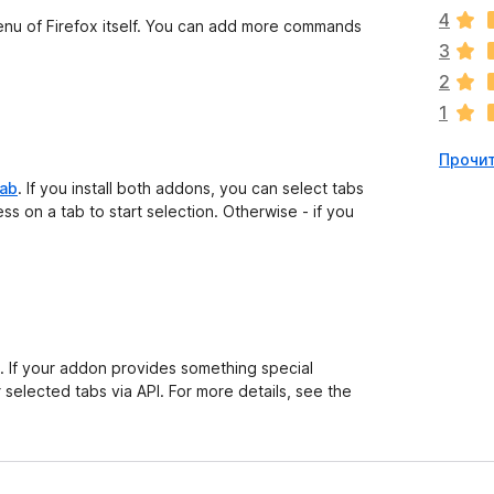
е
4
н
u of Firefox itself. You can add more commands
о
3
к
2
п
1
о
к
Прочит
а
н
Tab
. If you install both addons, you can select tabs
е
s on a tab to start selection. Otherwise - if you
т
. If your addon provides something special
selected tabs via API. For more details, see the