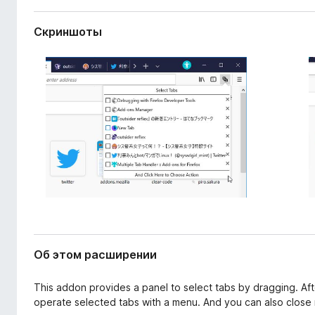
ш
з
и
е
Скриншоты
р
р
е
а
н
и
F
я
i
r
e
f
o
x
Об этом расширении
This addon provides a panel to select tabs by dragging. A
operate selected tabs with a menu. And you can also close 