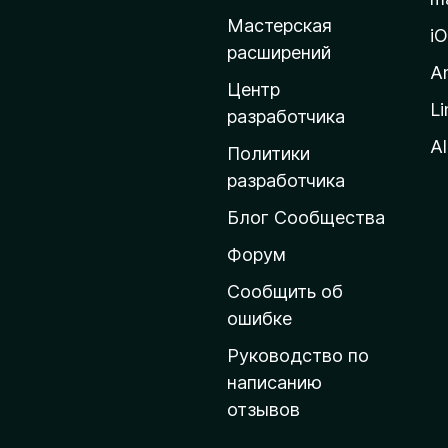
и
Мастерская
н
i
расширений
а
A
д
Центр
Li
о
разработчика
м
Al
Политики
а
разработчика
ш
Блог Сообщества
н
ю
Форум
ю
Сообщить об
с
ошибке
т
Руководство по
р
написанию
а
отзывов
н
и