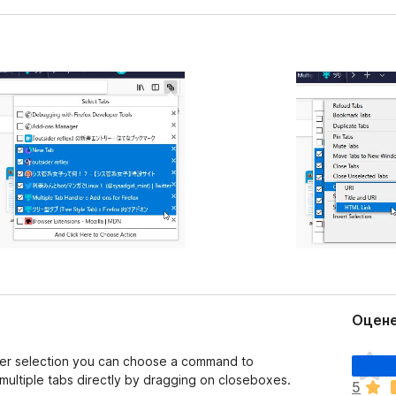
Оцене
О
fter selection you can choose a command to
ц
multiple tabs directly by dragging on closeboxes.
5