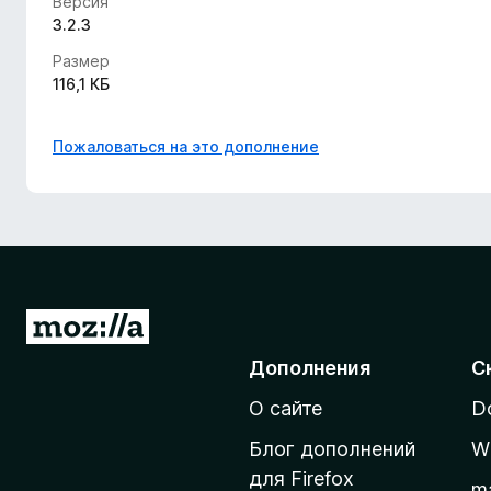
Версия
3.2.3
Размер
116,1 КБ
Пожаловаться на это дополнение
П
е
Дополнения
С
р
О сайте
D
е
й
Блог дополнений
W
т
для Firefox
m