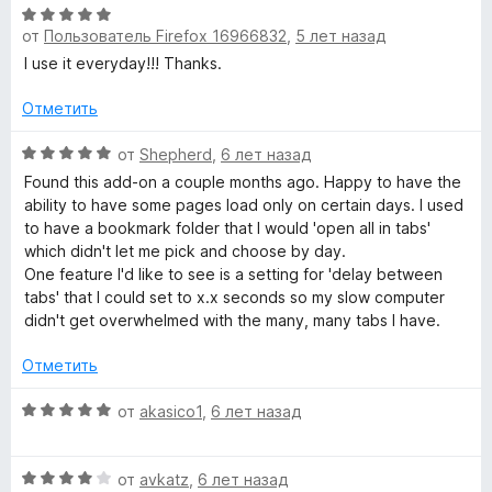
5
О
от
Пользователь Firefox 16966832
,
5 лет назад
ц
е
I use it everyday!!! Thanks.
н
е
Отметить
н
о
О
от
Shepherd
,
6 лет назад
н
ц
Found this add-on a couple months ago. Happy to have the
а
е
ability to have some pages load only on certain days. I used
5
н
to have a bookmark folder that I would 'open all in tabs'
и
е
which didn't let me pick and choose by day.
з
н
One feature I'd like to see is a setting for 'delay between
5
о
tabs' that I could set to x.x seconds so my slow computer
н
didn't get overwhelmed with the many, many tabs I have.
а
5
Отметить
и
з
О
от
akasico1
,
6 лет назад
5
ц
е
О
н
от
avkatz
,
6 лет назад