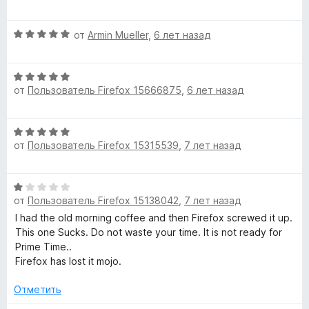
ц
е
е
н
О
н
от
Armin Mueller
,
6 лет назад
о
ц
е
н
е
н
а
О
н
о
5
от
Пользователь Firefox 15666875
,
6 лет назад
ц
е
н
и
е
н
а
з
н
о
4
5
О
е
н
и
от
Пользователь Firefox 15315539
,
7 лет назад
ц
н
а
з
е
о
5
5
н
н
и
О
е
а
з
от
Пользователь Firefox 15138042
,
7 лет назад
ц
н
5
5
е
I had the old morning coffee and then Firefox screwed it up.
о
и
н
This one Sucks. Do not waste your time. It is not ready for
н
з
е
Prime Time..
а
5
н
Firefox has lost it mojo.
5
о
и
н
Отметить
з
а
5