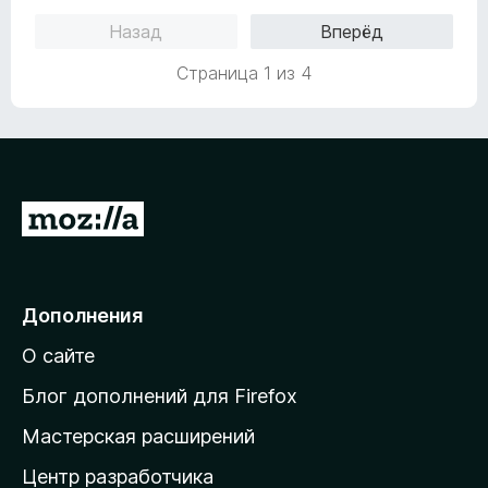
1
Назад
Вперёд
и
з
Страница 1 из 4
5
П
е
р
е
Дополнения
й
О сайте
т
и
Блог дополнений для Firefox
н
Мастерская расширений
а
Центр разработчика
д