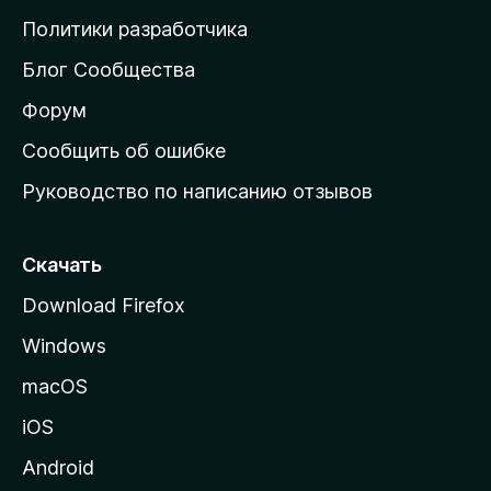
о
Политики разработчика
м
Блог Сообщества
а
ш
Форум
н
Сообщить об ошибке
ю
Руководство по написанию отзывов
ю
с
т
Скачать
р
Download Firefox
а
Windows
н
и
macOS
ц
iOS
у
M
Android