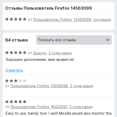
н
,
з
Отзывы Пользователь Firefox 14563099
4
е
а
и
р
з
О
от
Пользователь Firefox 14563099
,
год назад
а
«
5
ц
F
е
н
i
M
84 отзыва
е
r
н
e
o
о
О
от
Quesyn
,
2 года назад
f
н
ц
Хорошее дополнение, мне нравится!
o
r
а
е
x
5
н
Отметить
и
е
n
з
н
О
5
о
от
Пользователь Firefox 13036938
,
2 года назад
ц
i
н
е
а
н
n
О
5
е
от
Пользователь Firefox 18422091
,
2 года назад
ц
и
н
g
е
з
Easy to use, handy tool. I wish Mozilla would also monitor this
о