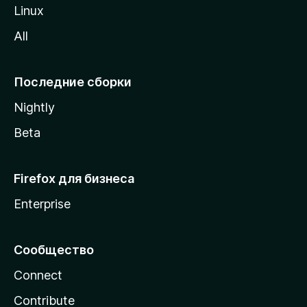
o
Linux
z
All
i
l
l
Последние сборки
a
Nightly
Beta
Firefox для бизнеса
Enterprise
Сообщество
Connect
Contribute