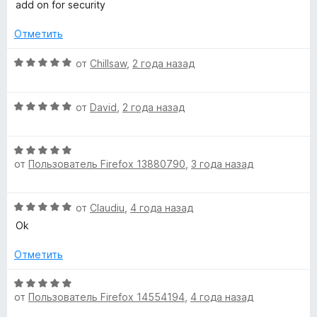
н
5
add on for security
н
е
а
C
н
Отметить
3
о
и
o
н
О
от
Chillsaw
,
2 года назад
з
а
ц
5
f
5
е
О
и
н
от
David
,
2 года назад
ц
з
е
f
е
5
н
О
н
о
e
от
Пользователь Firefox 13880790
,
3 года назад
ц
е
н
е
н
а
e
н
о
5
О
от
Claudiu
,
4 года назад
е
н
и
ц
н
Q
а
Ok
з
е
о
5
5
н
н
Отметить
и
u
е
а
з
н
О
5
5
a
о
от
Пользователь Firefox 14554194
,
4 года назад
ц
и
н
е
з