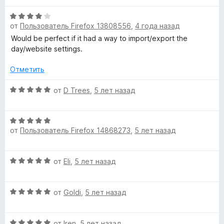
а
n
н
5
О
5
е
от
Пользователь Firefox 13808556
,
4 года назад
ц
и
н
t
е
з
Would be perfect if it had a way to import/export the
о
н
5
day/website settings.
н
u
е
а
н
Отметить
5
m
о
и
н
О
от
D Trees
,
5 лет назад
з
а
ц
5
»
4
е
О
и
н
от
Пользователь Firefox 14868273
,
5 лет назад
ц
з
е
е
5
н
н
о
О
от
Eli
,
5 лет назад
е
н
ц
н
а
е
о
5
О
н
от
Goldi
,
5 лет назад
н
и
ц
е
а
з
е
н
5
5
О
н
от
Iren
,
5 лет назад
о