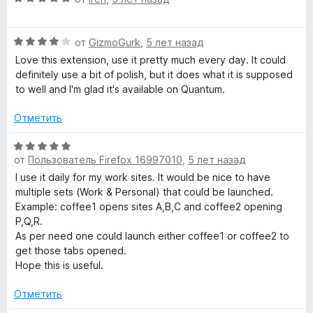
и
ц
е
н
з
е
н
а
5
О
н
от
GizmoGurk
,
5 лет назад
о
5
ц
е
н
и
Love this extension, use it pretty much every day. It could
е
н
а
з
definitely use a bit of polish, but it does what it is supposed
н
о
5
5
to well and I'm glad it's available on Quantum.
е
н
и
н
а
з
Отметить
о
5
5
н
и
О
а
з
от
Пользователь Firefox 16997010
,
5 лет назад
ц
4
5
е
I use it daily for my work sites. It would be nice to have
и
н
multiple sets (Work & Personal) that could be launched.
з
е
Example: coffee1 opens sites A,B,C and coffee2 opening
5
н
P,Q,R.
о
As per need one could launch either coffee1 or coffee2 to
н
get those tabs opened.
а
Hope this is useful.
5
и
Отметить
з