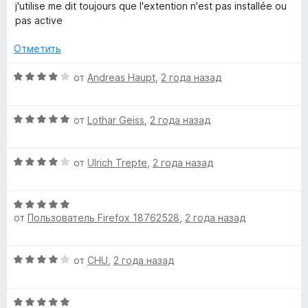
е
н
а
з
j'utilise me dit toujours que l'extention n'est pas installée ou
н
о
3
5
pas active
е
н
и
н
а
з
Отметить
о
1
5
н
и
О
от
Andreas Haupt
,
2 года назад
а
з
ц
1
5
е
и
О
н
от
Lothar Geiss
,
2 года назад
з
ц
е
5
е
н
О
н
от
Ulrich Trepte
,
2 года назад
о
ц
е
н
е
н
а
О
н
о
4
от
Пользователь Firefox 18762528
,
2 года назад
ц
е
н
и
е
н
а
з
н
о
5
5
О
от
CHU
,
2 года назад
е
н
и
ц
н
а
з
е
о
4
5
О
н
н
и