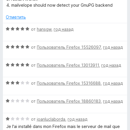
4. mailvelope should now detect your GnuPG backend
Отметить
О
от
hansgw
,
год назад
ц
е
О
н
от
Пользователь Firefox 15526097
,
год назад
ц
е
е
н
О
н
от
Пользователь Firefox 13013911
,
год назад
о
ц
е
н
е
н
а
О
н
от
Пользователь Firefox 15316688
,
год назад
о
5
ц
е
н
и
е
н
а
з
О
н
от
Пользователь Firefox 18860183
,
год назад
о
5
5
ц
е
н
и
е
н
а
з
О
н
от
joanluclaborda
,
год назад
о
5
5
ц
е
н
и
Je l'ai installé dans mon Firefox mais le serveur de mail que