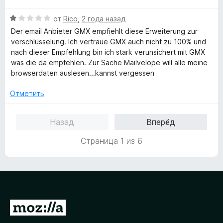
а
5
е
о
5
О
н
от
Rico
,
2 года назад
н
и
ц
е
а
Der email Anbieter GMX empfiehlt diese Erweiterung zur
з
е
н
4
verschlüsselung. Ich vertraue GMX auch nicht zu 100% und
5
н
о
и
nach dieser Empfehlung bin ich stark verunsichert mit GMX
е
н
з
was die da empfehlen. Zur Sache Mailvelope will alle meine
н
а
5
browserdaten auslesen...kannst vergessen
о
4
н
и
Отметить
а
з
1
5
Назад
Вперёд
и
з
Страница 1 из 6
5
П
е