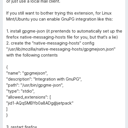
or just use a local mail client.
If you still want to bother trying this extension, for Linux
Mint/Ubuntu you can enable GnuPG integration like this:
1. install gpgme-json (it prentends to automatically set up the
firefox native-messaging-hosts file for you, but that's a lie)
2. create the "native-messaging-hosts" config
"/usr/lib/mozilla/native-messaging-hosts/gpgmejson.json"
with the following contents
{
"name": "gpgmejson",
"description": "Integration with GnuPG",
"path": "/usr/bin/gpgme-json",
"type": "stdio",
"allowed_extensions": [
"jid1-AQqSMBYb0a8ADg@jetpack"
]
}
3. restart firefox