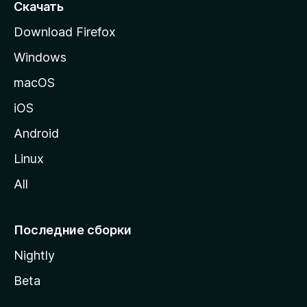
т
Скачать
р
Download Firefox
а
Windows
н
и
macOS
ц
iOS
у
M
Android
o
Linux
z
All
i
l
l
Последние сборки
a
Nightly
Beta