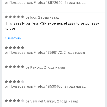
от
Пользователь Firefox 18672640
,
2 года назад
ц
е
а
з
е
н
5
5
н
о
и
О
от
Igor
,
2 года назад
е
н
з
ц
н
а
This is really painless PGP experience! Easy to setup, easy
5
е
о
4
to use
н
н
и
е
а
Отметить
з
н
5
5
о
О
и
н
от
Пользователь Firefox 13598172
,
2 года назад
ц
з
а
е
5
5
н
О
и
от
Kai-Lux
,
2 года назад
е
ц
з
н
е
5
о
О
н
н
от
Пользователь Firefox 18530460
,
2 года назад
ц
е
а
е
н
5
н
о
и
О
от
Sam del Canigo
,
2 года назад
е
н
з
ц
н