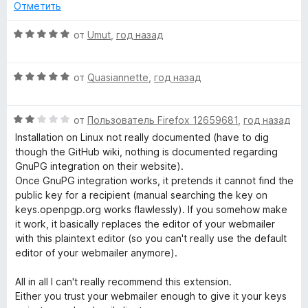
н
5
о
Отметить
е
н
o
н
а
О
от
Umut
,
год назад
о
5
ц
p
н
и
е
а
з
О
н
от
Quasiannette
,
год назад
e
5
5
ц
е
и
е
н
з
О
»
н
от
Пользователь Firefox 12659681
,
год назад
о
5
ц
е
н
Installation on Linux not really documented (have to dig
е
н
а
though the GitHub wiki, nothing is documented regarding
н
о
5
GnuPG integration on their website).
е
н
и
Once GnuPG integration works, it pretends it cannot find the
н
а
з
public key for a recipient (manual searching the key on
о
5
5
keys.openpgp.org works flawlessly). If you somehow make
н
и
it work, it basically replaces the editor of your webmailer
а
з
with this plaintext editor (so you can't really use the default
2
5
editor of your webmailer anymore).
и
з
All in all I can't really recommend this extension.
5
Either you trust your webmailer enough to give it your keys