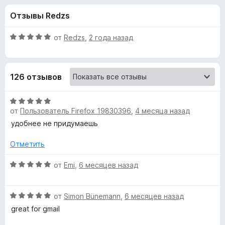
н
и
з
Отзывы Redzs
з
е
а
5
р
О
от
Redzs
,
2 года назад
а
«
ц
F
е
н
i
M
126 отзывов
е
r
н
e
a
о
О
f
н
от
Пользователь Firefox 19830396
,
4 месяца назад
ц
o
i
а
е
удобнее не придумаешь
x
5
н
и
е
l
Отметить
з
н
5
о
О
от
Emi
,
6 месяцев назад
v
н
ц
а
е
e
О
5
н
от
Simon Bünemann
,
6 месяцев назад
ц
и
е
great for gmail
l
е
з
н