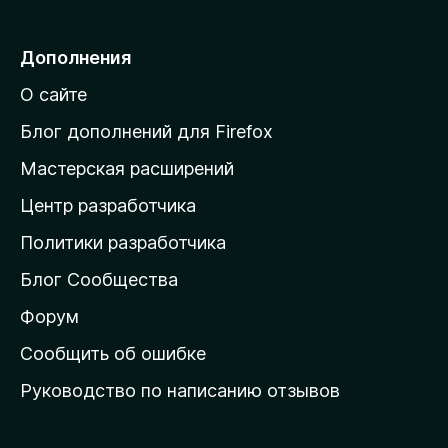
р
е
Дополнения
й
О сайте
т
и
Блог дополнений для Firefox
н
Мастерская расширений
а
Центр разработчика
д
о
Политики разработчика
м
Блог Сообщества
а
ш
Форум
н
Сообщить об ошибке
ю
Руководство по написанию отзывов
ю
с