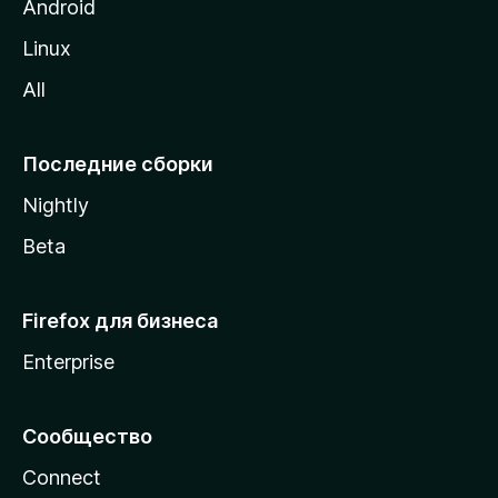
M
Android
o
Linux
z
All
i
l
l
Последние сборки
a
Nightly
Beta
Firefox для бизнеса
Enterprise
Сообщество
Connect