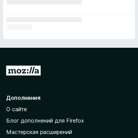
П
е
р
е
Дополнения
й
О сайте
т
и
Блог дополнений для Firefox
н
Мастерская расширений
а