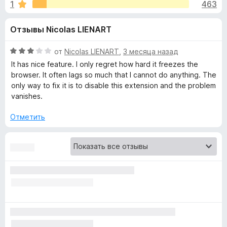
н
1
463
4
з
,
е
а
Отзывы Nicolas LIENART
5
р
и
а
«
з
О
от
Nicolas LIENART
,
3 месяца назад
F
5
ц
It has nice feature. I only regret how hard it freezes the
i
К
е
browser. It often lags so much that I cannot do anything. The
r
н
only way to fix it is to disable this extension and the problem
е
e
vanishes.
о
н
f
о
Отметить
o
р
н
x
а
р
3
и
з
е
5
к
т