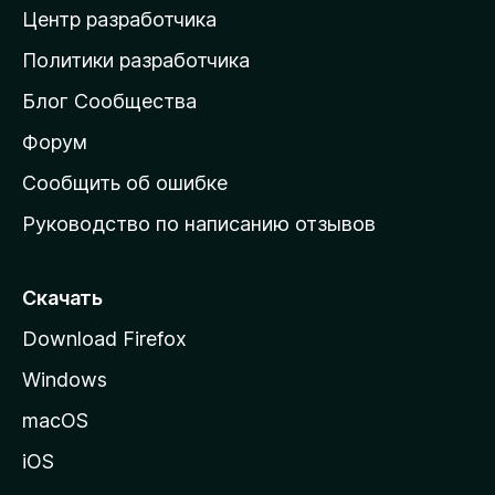
Центр разработчика
д
о
Политики разработчика
м
Блог Сообщества
а
ш
Форум
н
Сообщить об ошибке
ю
Руководство по написанию отзывов
ю
с
т
Скачать
р
Download Firefox
а
Windows
н
и
macOS
ц
iOS
у