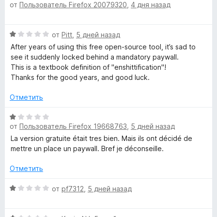
н
от
Пользователь Firefox 20079320
,
4 дня назад
ц
а
е
5
н
О
и
от
Pitt
,
5 дней назад
е
ц
з
н
After years of using this free open-source tool, it’s sad to
е
5
о
see it suddenly locked behind a mandatory paywall.
н
н
This is a textbook definition of "enshittification"!
е
а
Thanks for the good years, and good luck.
н
1
о
и
Отметить
н
з
а
О
5
1
от
Пользователь Firefox 19668763
,
5 дней назад
ц
и
е
La version gratuite était tres bien. Mais ils ont décidé de
з
н
mettre un place un paywall. Bref je déconseille.
5
е
н
Отметить
о
н
О
от
pf7312
,
5 дней назад
а
ц
1
е