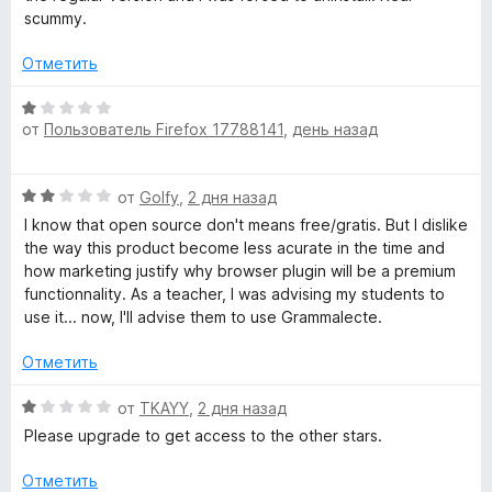
и
е
scummy.
з
о
н
5
о
Отметить
н
р
а
О
1
от
Пользователь Firefox 17788141
,
день назад
ц
г
и
е
з
н
р
О
5
от
Golfy
,
2 дня назад
е
ц
н
I know that open source don't means free/gratis. But I dislike
е
а
о
the way this product become less acurate in the time and
н
н
how marketing justify why browser plugin will be a premium
е
а
functionnality. As a teacher, I was advising my students to
м
н
1
use it... now, I'll advise them to use Grammalecte.
о
и
м
н
з
Отметить
а
5
а
2
О
от
TKAYY
,
2 дня назад
и
ц
Please upgrade to get access to the other stars.
з
е
т
5
н
Отметить