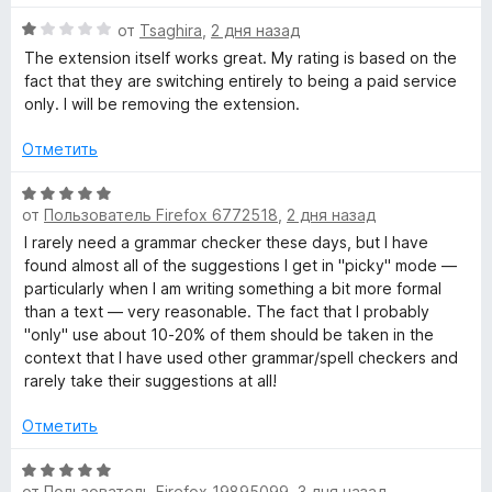
р
а
1
О
от
Tsaghira
,
2 дня назад
а
и
ц
The extension itself works great. My rating is based on the
з
е
fact that they are switching entirely to being a paid service
5
н
ф
only. I will be removing the extension.
е
н
Отметить
и
о
н
О
и
а
от
Пользователь Firefox 6772518
,
2 дня назад
ц
1
е
I rarely need a grammar checker these days, but I have
и
-
н
found almost all of the suggestions I get in "picky" mode —
з
е
particularly when I am writing something a bit more formal
5
н
than a text — very reasonable. The fact that I probably
L
о
"only" use about 10-20% of them should be taken in the
н
context that I have used other grammar/spell checkers and
a
а
rarely take their suggestions at all!
5
n
и
Отметить
з
5
О
g
от
Пользователь Firefox 19895099
,
3 дня назад