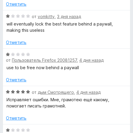
о
1
Отметить
н
и
а
О
з
от
vomkitty
,
3 дня назад
1
ц
5
will eventually lock the best feature behind a paywall,
и
е
making this useless
з
н
5
е
Отметить
н
о
О
н
от
Пользователь Firefox 20081257
,
4 дня назад
ц
а
е
use to be free now behind a paywall
1
н
и
е
Отметить
з
н
5
о
О
от
дым Смотрящего
,
4 дня назад
н
ц
Исправляет ошибки. Мне, грамотею ещё какому,
а
е
помогает писать грамотней.
1
н
и
е
Отметить
з
н
5
о
О