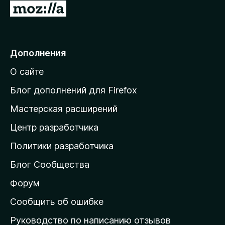
П
5
е
р
е
Дополнения
й
О сайте
т
и
Блог дополнений для Firefox
н
Мастерская расширений
а
Центр разработчика
д
о
Политики разработчика
м
Блог Сообщества
а
ш
Форум
н
Сообщить об ошибке
ю
Руководство по написанию отзывов
ю