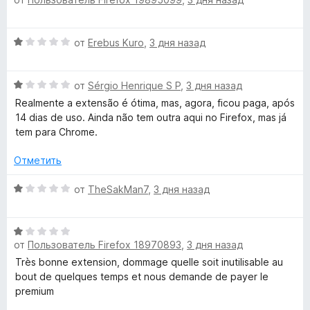
ц
е
u
н
О
от
Erebus Kuro
,
3 дня назад
е
a
ц
н
е
о
О
н
от
Sérgio Henrique S P
,
3 дня назад
g
н
ц
е
а
Realmente a extensão é ótima, mas, agora, ficou paga, após
е
н
5
14 dias de uso. Ainda não tem outra aqui no Firefox, mas já
e
н
о
и
tem para Chrome.
е
н
з
T
н
а
Отметить
5
о
1
н
o
и
О
от
TheSakMan7
,
3 дня назад
а
з
ц
1
5
е
o
и
О
н
з
от
Пользователь Firefox 18970893
,
3 дня назад
ц
е
l
5
е
н
Très bonne extension, dommage quelle soit inutilisable au
н
о
bout de quelques temps et nous demande de payer le
»
е
н
premium
н
а