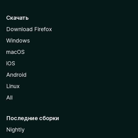
с
т
Скачать
р
Download Firefox
а
Windows
н
и
macOS
ц
iOS
у
M
Android
o
Linux
z
All
i
l
l
Последние сборки
a
Nightly