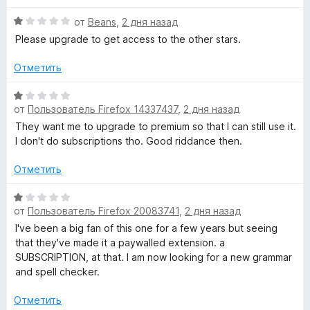
е
и
н
О
от
Beans
,
2 дня назад
о
ц
Please upgrade to get access to the other stars.
к
н
е
а
н
Отметить
и
1
е
и
н
О
з
о
от
Пользователь Firefox 14337437
и
,
2 дня назад
ц
5
н
е
They want me to upgrade to premium so that I can still use it.
а
н
I don't do subscriptions tho. Good riddance then.
о
1
е
и
н
Отметить
р
з
о
5
н
О
ф
от
Пользователь Firefox 20083741
,
2 дня назад
а
ц
1
е
I've been a big fan of this one for a few years but seeing
и
н
о
that they've made it a paywalled extension. a
з
е
SUBSCRIPTION, at that. I am now looking for a new grammar
5
н
and spell checker.
г
о
н
Отметить