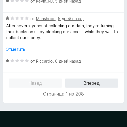
О
и
н
от
Kevin_NJ
,
5 дней назад
ц
з
е
е
5
н
О
н
от
Manshoon
,
5 дней назад
о
ц
е
н
After several years of collecting our data, they're turning
е
н
а
their backs on us by blocking our access while they wait to
н
о
1
collect our money.
е
н
и
н
а
з
Отметить
о
1
5
н
и
О
от
Riccardo
,
6 дней назад
а
з
ц
1
5
е
и
н
Назад
Вперёд
з
е
5
н
Страница 1 из 208
о
н
а
1
и
з