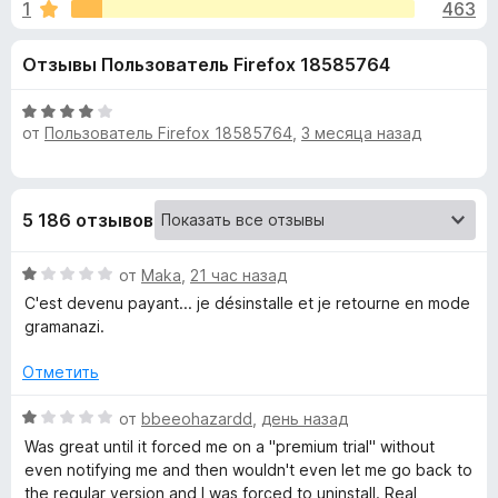
н
1
463
4
з
,
е
а
Отзывы Пользователь Firefox 18585764
5
р
и
а
«
з
О
F
от
Пользователь Firefox 18585764
,
3 месяца назад
5
ц
i
К
е
r
н
е
e
о
5 186 отзывов
н
f
о
o
р
О
н
от
Maka
,
21 час назад
x
ц
а
C'est devenu payant... je désinstalle et je retourne en mode
р
е
4
gramanazi.
н
и
е
з
е
Отметить
н
5
о
О
от
bbeeohazardd
,
день назад
к
н
ц
Was great until it forced me on a "premium trial" without
а
е
even notifying me and then wouldn't even let me go back to
т
1
н
the regular version and I was forced to uninstall. Real