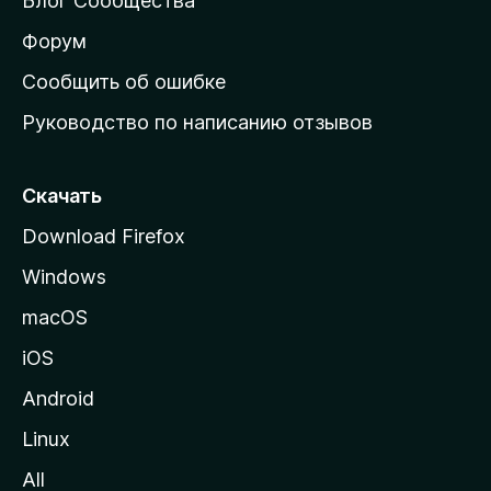
Блог Сообщества
а
ш
Форум
н
Сообщить об ошибке
ю
Руководство по написанию отзывов
ю
с
т
Скачать
р
Download Firefox
а
Windows
н
и
macOS
ц
iOS
у
M
Android
o
Linux
z
All
i