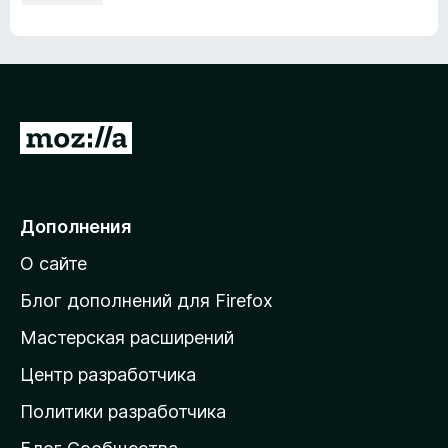
П
е
р
е
Дополнения
й
О сайте
т
и
Блог дополнений для Firefox
н
Мастерская расширений
а
Центр разработчика
д
о
Политики разработчика
м