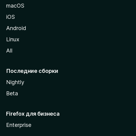
и
macOS
ц
iOS
у
M
Android
o
Linux
z
All
i
l
l
Последние сборки
a
Nightly
Beta
Firefox для бизнеса
Enterprise