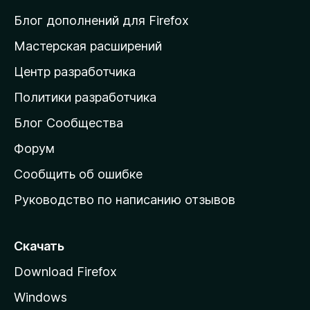
и
Блог дополнений для Firefox
н
Мастерская расширений
а
Центр разработчика
д
о
Политики разработчика
м
Блог Сообщества
а
ш
Форум
н
Сообщить об ошибке
ю
Руководство по написанию отзывов
ю
с
т
Скачать
р
Download Firefox
а
Windows
н