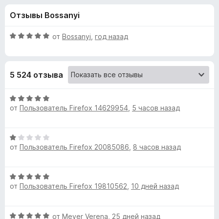
н
,
з
Отзывы Bossanyi
6
е
а
и
р
з
О
от
Bossanyi
,
год назад
а
«
5
ц
F
е
н
i
K
5 524 отзыва
е
r
н
e
a
о
О
f
н
от
Пользователь Firefox 14629954
,
5 часов назад
ц
o
s
а
е
x
5
н
О
и
е
p
от
Пользователь Firefox 20085086
,
8 часов назад
ц
з
н
е
5
о
e
н
н
О
е
а
от
Пользователь Firefox 19810562
,
10 дней назад
r
ц
н
5
е
о
и
н
н
s
з
О
от
Meyer Verena
,
25 дней назад
е