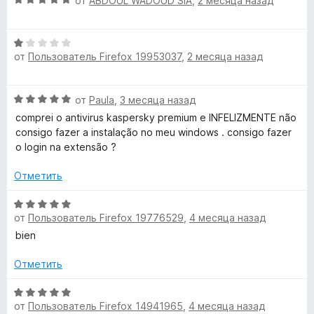
н
от
ABDOUL WADOUD SIA
,
2 месяца назад
о
и
i
ц
е
н
з
е
н
а
5
О
o
н
о
5
от
Пользователь Firefox 19953037
,
2 месяца назад
ц
е
н
и
е
н
а
з
n
н
о
5
5
О
от
Paula
,
3 месяца назад
е
н
и
»
ц
н
а
comprei o antivirus kaspersky premium e INFELIZMENTE não
з
е
о
5
consigo fazer a instalação no meu windows . consigo fazer
5
н
н
и
o login na extensão ?
е
а
з
н
1
Отметить
5
о
и
н
О
з
а
от
Пользователь Firefox 19776529
,
4 месяца назад
ц
5
5
е
bien
и
н
з
е
Отметить
5
н
о
О
от
Пользователь Firefox 14941965
,
4 месяца назад
н
ц