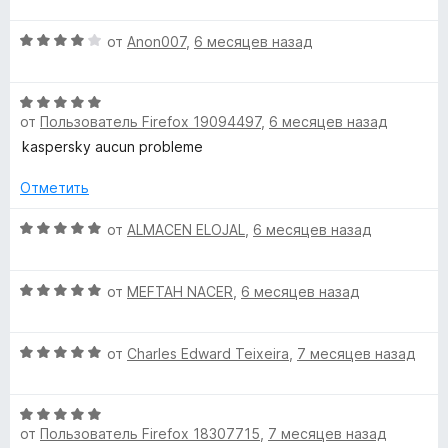
з
е
О
5
н
от
Anon007
,
6 месяцев назад
ц
е
е
н
О
н
о
от
Пользователь Firefox 19094497
,
6 месяцев назад
ц
е
н
е
н
а
kaspersky aucun probleme
н
о
5
е
н
Отметить
и
н
а
з
о
О
4
от
ALMACEN ELOJAL
,
6 месяцев назад
5
н
ц
и
а
е
з
О
5
н
от
MEFTAH NACER
,
6 месяцев назад
5
ц
и
е
е
з
н
О
н
от
Charles Edward Teixeira
,
7 месяцев назад
5
о
ц
е
н
е
н
а
О
н
о
5
от
Пользователь Firefox 18307715
,
7 месяцев назад
ц
е
н
и