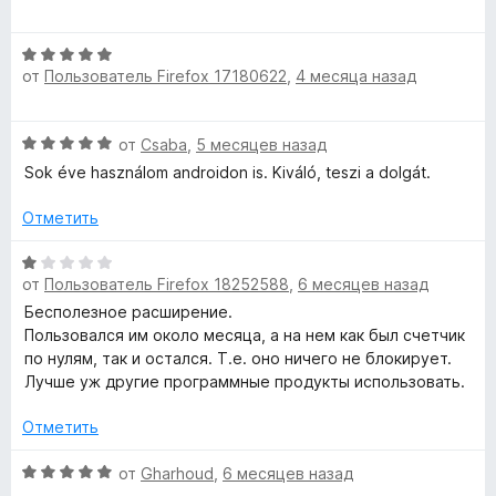
а
е
5
н
О
и
е
от
Пользователь Firefox 17180622
,
4 месяца назад
ц
з
н
е
5
о
н
н
О
от
Csaba
,
5 месяцев назад
е
а
ц
н
Sok éve használom androidon is. Kiváló, teszi a dolgát.
5
е
о
и
н
н
Отметить
з
е
а
5
н
О
5
о
от
Пользователь Firefox 18252588
,
6 месяцев назад
ц
и
н
е
з
Бесполезное расширение.
а
н
5
Пользовался им около месяца, а на нем как был счетчик
5
е
по нулям, так и остался. Т.е. оно ничего не блокирует.
и
н
Лучше уж другие программные продукты использовать.
з
о
5
н
Отметить
а
1
О
от
Gharhoud
,
6 месяцев назад
и
ц