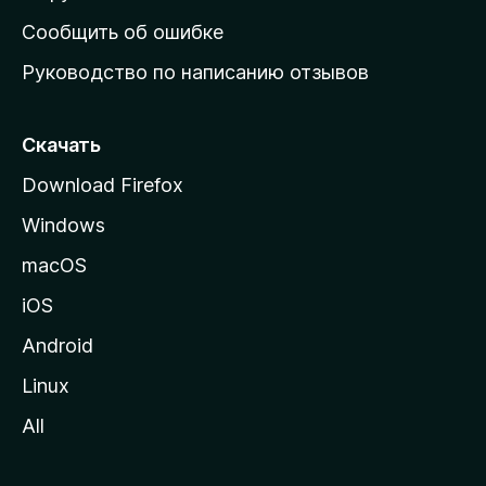
н
Сообщить об ошибке
ю
Руководство по написанию отзывов
ю
с
т
Скачать
р
Download Firefox
а
Windows
н
и
macOS
ц
iOS
у
M
Android
o
Linux
z
All
i
l