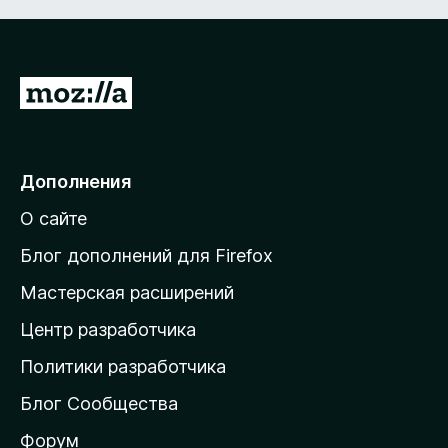
П
е
р
е
Дополнения
й
О сайте
т
и
Блог дополнений для Firefox
н
Мастерская расширений
а
Центр разработчика
д
о
Политики разработчика
м
Блог Сообщества
а
ш
Форум