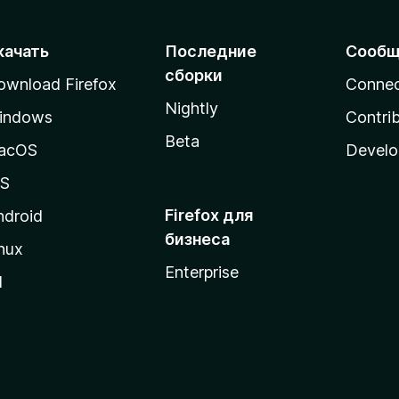
з
5
качать
Последние
Сообщ
сборки
ownload Firefox
Conne
Nightly
indows
Contri
Beta
acOS
Develo
OS
Firefox для
ndroid
бизнеса
nux
Enterprise
l