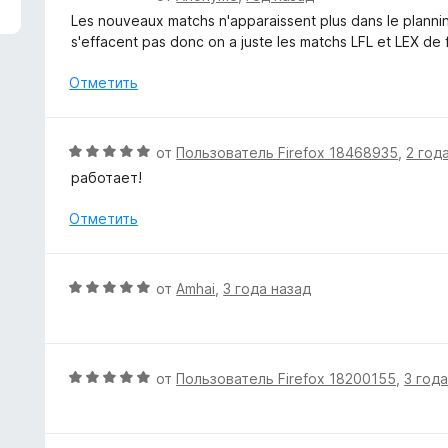
з
ц
Les nouveaux matchs n'apparaissent plus dans le plannin
5
е
s'effacent pas donc on a juste les matchs LFL et LEX de f
н
е
Отметить
н
о
н
О
от
Пользователь Firefox 18468935
,
2 год
а
ц
работает!
3
е
и
н
Отметить
з
е
5
н
о
О
от
Amhai
,
3 года назад
н
ц
а
е
5
н
и
е
О
от
Пользователь Firefox 18200155
,
3 год
з
н
ц
5
о
е
н
н