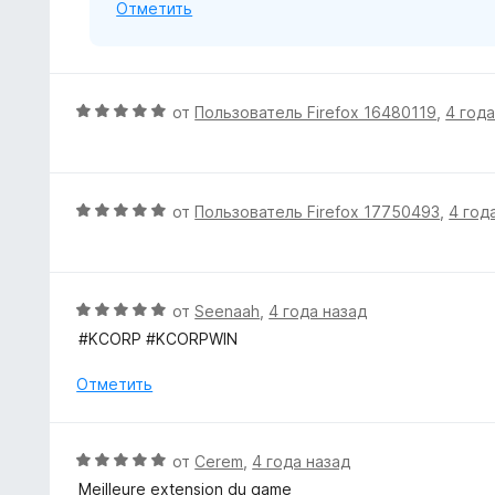
Отметить
и
з
5
О
от
Пользователь Firefox 16480119
,
4 года
ц
е
н
е
О
от
Пользователь Firefox 17750493
,
4 год
н
ц
о
е
н
н
а
е
О
от
Seenaah
,
4 года назад
5
н
ц
#KCORP #KCORPWIN
и
о
е
з
н
н
Отметить
5
а
е
5
н
и
о
О
от
Cerem
,
4 года назад
з
н
ц
5
Meilleure extension du game