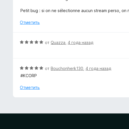
а
е
5
н
Petit bug : si on ne sélectionne aucun stream perso, on 
и
е
з
н
Отметить
5
о
н
а
О
от
Quazza
,
4 года назад
5
ц
и
е
з
н
5
е
О
от
Bouchonherk130
,
4 года назад
н
ц
#KCORP
о
е
н
н
Отметить
а
е
5
н
и
о
з
н
5
а
5
и