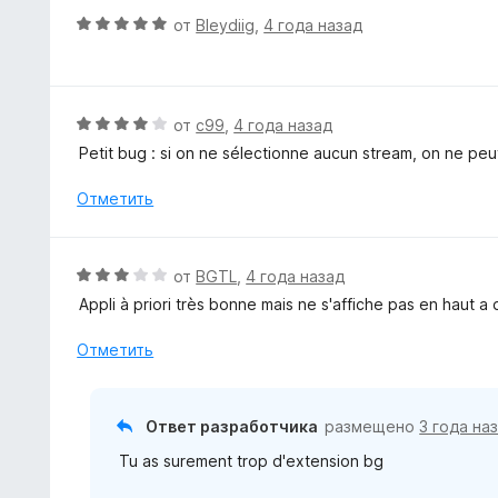
5
а
е
О
от
Bleydiig
,
4 года назад
5
н
ц
и
о
е
з
н
н
5
а
е
О
от
c99
,
4 года назад
5
н
ц
Petit bug : si on ne sélectionne aucun stream, on ne peut
и
о
е
з
н
н
Отметить
5
а
е
5
н
и
о
О
от
BGTL
,
4 года назад
з
н
ц
5
Appli à priori très bonne mais ne s'affiche pas en haut 
а
е
4
н
Отметить
и
е
з
н
5
о
Ответ разработчика
размещено
3 года на
н
Tu as surement trop d'extension bg
а
3