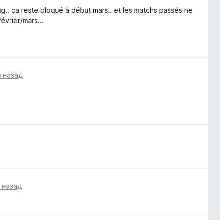
g.. ça reste bloqué à début mars.. et les matchs passés ne
évrier/mars...
а назад
а назад