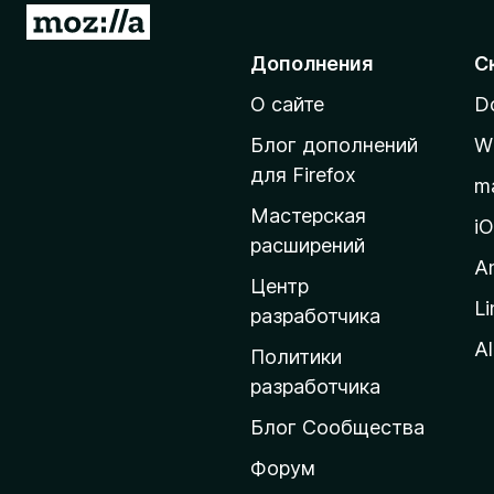
П
е
Дополнения
С
р
О сайте
D
е
й
Блог дополнений
W
т
для Firefox
m
и
Мастерская
н
i
расширений
а
A
д
Центр
Li
о
разработчика
м
Al
Политики
а
разработчика
ш
Блог Сообщества
н
ю
Форум