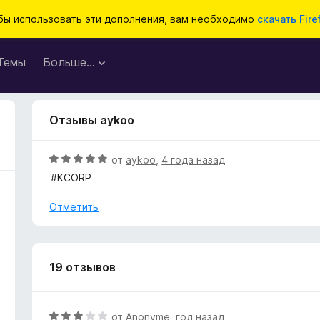
бы использовать эти дополнения, вам необходимо
скачать Fire
Темы
Больше…
Отзывы aykoo
О
от
aykoo
,
4 года назад
ц
#KCORP
е
н
Отметить
е
н
о
н
19 отзывов
а
5
и
О
от
Anonyme
,
год назад