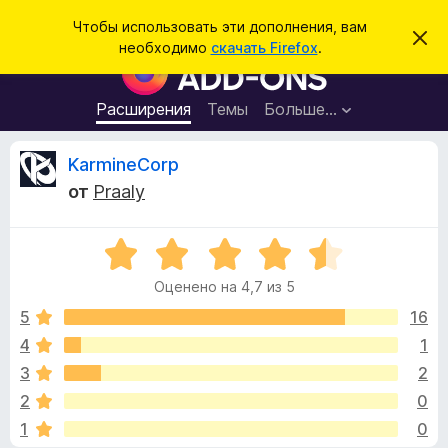
П
Войти
Чтобы использовать эти дополнения, вам
С
о
необходимо
скачать Firefox
.
к
Д
и
р
о
ы
с
т
п
Расширения
Темы
Больше…
к
ь
о
э
т
л
О
KarmineCorp
о
н
у
от
Praaly
в
е
т
е
н
д
о
О
и
з
м
ц
я
л
Оценено на 4,7 из 5
е
е
д
ы
н
н
5
16
л
и
е
е
4
1
я
в
н
б
3
2
о
р
н
ы
2
0
а
а
1
0
4
у