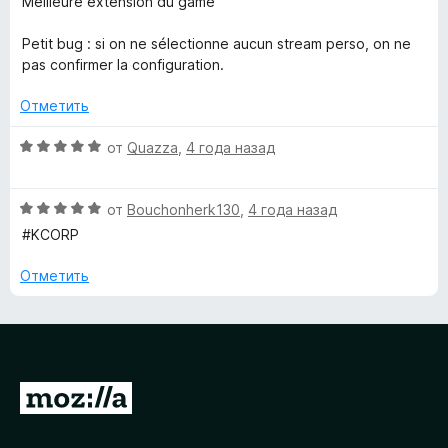
Meilleure extension du game
н
е
з
а
н
5
Petit bug : si on ne sélectionne aucun stream perso, on ne
5
е
pas confirmer la configuration.
и
н
з
о
Отметить
5
н
а
О
от
Quazza
,
4 года назад
5
ц
и
е
з
О
н
от
Bouchonherk130
,
4 года назад
5
ц
е
#KCORP
е
н
н
о
Отметить
е
н
н
а
о
5
н
и
а
з
П
5
5
и
е
з