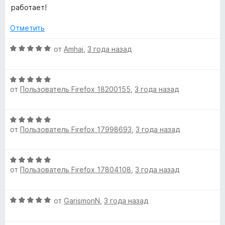
и
е
работает!
C
з
н
5
е
Отметить
н
o
о
О
от
Amhai
,
3 года назад
н
ц
r
а
е
О
5
н
p
от
Пользователь Firefox 18200155
,
3 года назад
ц
и
е
е
з
н
н
»
5
о
О
е
н
от
Пользователь Firefox 17998693
,
3 года назад
ц
н
а
е
о
5
н
н
и
О
е
а
з
от
Пользователь Firefox 17804108
,
3 года назад
ц
н
5
5
е
о
и
н
н
з
О
от
GarismonN
,
3 года назад
е
а
5
ц
н
5
е
о