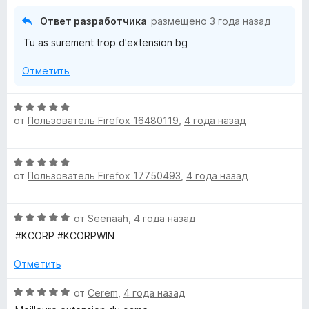
н
5
о
Ответ разработчика
размещено
3 года назад
н
Tu as surement trop d'extension bg
а
3
Отметить
и
з
5
О
от
Пользователь Firefox 16480119
,
4 года назад
ц
е
н
О
е
от
Пользователь Firefox 17750493
,
4 года назад
ц
н
е
о
н
н
О
от
Seenaah
,
4 года назад
е
а
ц
н
#KCORP #KCORPWIN
5
е
о
и
н
н
Отметить
з
е
а
5
н
О
5
от
Cerem
,
4 года назад
о
ц
и