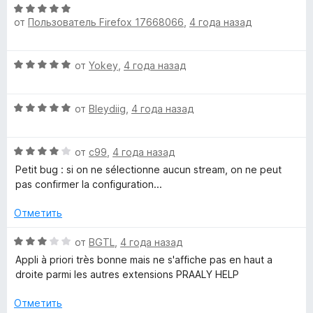
и
О
н
н
з
от
Пользователь Firefox 17668066
,
4 года назад
ц
е
а
5
е
н
5
н
о
и
О
от
Yokey
,
4 года назад
е
н
з
ц
н
а
5
е
о
5
О
н
от
Bleydiig
,
4 года назад
н
и
ц
е
а
з
е
н
5
5
О
н
от
c99
,
4 года назад
о
и
ц
е
н
Petit bug : si on ne sélectionne aucun stream, on ne peut
з
е
н
а
pas confirmer la configuration...
5
н
о
5
е
н
и
Отметить
н
а
з
о
5
5
О
от
BGTL
,
4 года назад
н
и
ц
Appli à priori très bonne mais ne s'affiche pas en haut a
а
з
е
droite parmi les autres extensions PRAALY HELP
4
5
н
и
е
Отметить
з