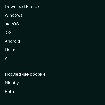
р
Download Firefox
а
Windows
н
и
macOS
ц
iOS
у
M
Android
o
Linux
z
All
i
l
l
Последние сборки
a
Nightly
Beta