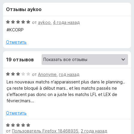
н
,
з
Отзывы aykoo
7
е
а
и
р
з
О
от
aykoo
,
4 года назад
а
«
5
ц
#KCORP
F
е
н
i
Отметить
K
е
r
н
e
a
19 отзывов
о
f
н
o
r
а
О
от
Anonyme
,
год назад
x
5
ц
Les nouveaux matchs n'apparaissent plus dans le planning..
и
m
е
ça reste bloqué à début mars.. et les matchs passés ne
з
н
s'effacent pas donc on a juste les matchs LFL et LEX de
5
е
i
février/mars...
н
о
Отметить
n
н
а
О
e
3
от
Пользователь Firefox 18468935
,
2 года назад
ц