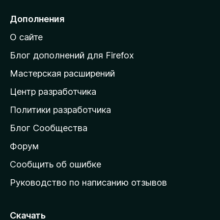
р
5
е
Дополнения
й
О сайте
т
и
Блог дополнений для Firefox
н
Мастерская расширений
а
Центр разработчика
д
о
Политики разработчика
м
Блог Сообщества
а
ш
Форум
н
Сообщить об ошибке
ю
Руководство по написанию отзывов
ю
с
т
Скачать