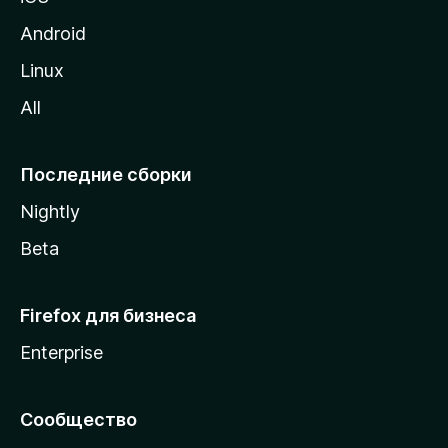
у
M
Android
o
Linux
z
All
i
l
l
Последние сборки
a
Nightly
Beta
Firefox для бизнеса
Enterprise
Сообщество