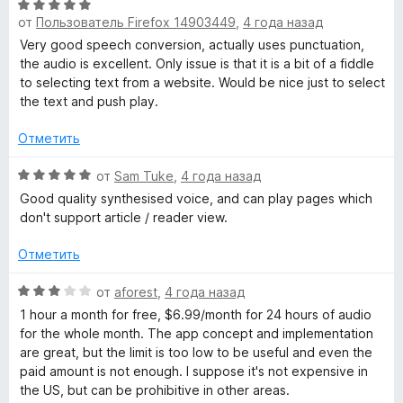
н
О
з
от
Пользователь Firefox 14903449
,
4 года назад
а
ц
5
5
е
Very good speech conversion, actually uses punctuation,
и
н
the audio is excellent. Only issue is that it is a bit of a fiddle
з
е
to selecting text from a website. Would be nice just to select
5
н
the text and push play.
о
н
Отметить
а
5
О
от
Sam Tuke
,
4 года назад
и
ц
Good quality synthesised voice, and can play pages which
з
е
don't support article / reader view.
5
н
е
Отметить
н
о
О
от
aforest
,
4 года назад
н
ц
1 hour a month for free, $6.99/month for 24 hours of audio
а
е
for the whole month. The app concept and implementation
5
н
are great, but the limit is too low to be useful and even the
и
е
paid amount is not enough. I suppose it's not expensive in
з
н
the US, but can be prohibitive in other areas.
5