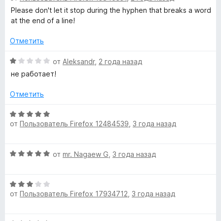
e
1
5
е
Please don't let it stop during the hyphen that breaks a word
и
н
at the end of a line!
з
е
r
5
н
Отметить
о
:
н
О
от
Aleksandr
,
2 года назад
а
ц
не работает!
t
3
е
и
н
Отметить
e
з
е
5
н
О
о
от
Пользователь Firefox 12484539
,
3 года назад
ц
x
н
е
а
н
t
О
1
от
mr. Nagaew G
,
3 года назад
е
ц
и
н
-
е
з
о
О
н
5
н
от
Пользователь Firefox 17934712
,
3 года назад
ц
е
t
а
е
н
5
н
о
и