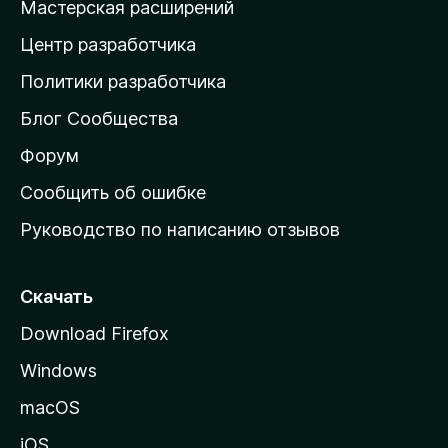
Мастерская расширений
а
Центр разработчика
д
о
Политики разработчика
м
Блог Сообщества
а
ш
Форум
н
Сообщить об ошибке
ю
Руководство по написанию отзывов
ю
с
т
Скачать
р
Download Firefox
а
Windows
н
и
macOS
ц
iOS