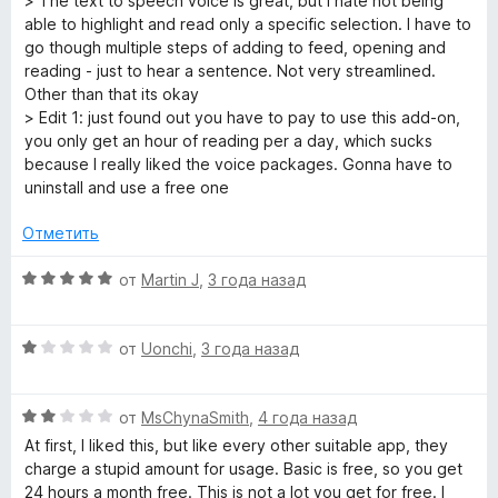
> The text to speech voice is great, but I hate not being
5
н
able to highlight and read only a specific selection. I have to
е
go though multiple steps of adding to feed, opening and
н
reading - just to hear a sentence. Not very streamlined.
о
Other than that its okay
н
> Edit 1: just found out you have to pay to use this add-on,
а
you only get an hour of reading per a day, which sucks
1
because I really liked the voice packages. Gonna have to
и
uninstall and use a free one
з
5
Отметить
О
от
Martin J
,
3 года назад
ц
е
О
н
от
Uonchi
,
3 года назад
ц
е
е
н
О
н
от
MsChynaSmith
,
4 года назад
о
ц
е
н
At first, I liked this, but like every other suitable app, they
е
н
а
charge a stupid amount for usage. Basic is free, so you get
н
о
5
24 hours a month free. This is not a lot you get for free. I