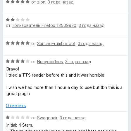
o
О
от
zion
,
3 года назад
е
н
з
ц
н
а
5
-
е
о
5
О
н
н
и
от
Пользователь Firefox 13509920
,
3 года назад
ц
е
а
s
з
е
н
3
5
н
о
и
p
О
от
SanchoFrumblefoot
,
3 года назад
е
н
з
ц
н
а
5
е
e
о
5
О
н
от
Nunyobidnes
,
3 года назад
н
и
ц
е
а
Bravo!
з
e
е
н
2
I tried a TTS reader before this and it was horrible!
5
н
о
и
c
е
н
з
I wish we had more than 1 hour a day to use but tbh this is a
н
а
5
great plugin
h
о
5
н
и
Отметить
а
з
»
4
5
О
от
Swagonair
,
3 года назад
и
ц
Initial: 4 Stars.
з
е