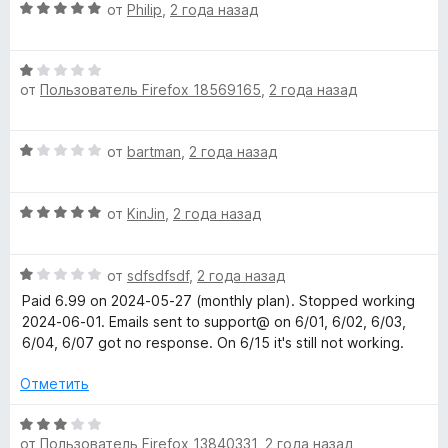
О
н
от
Philip
,
2 года назад
ц
g
е
е
н
О
н
о
e
от
Пользователь Firefox 18569165
,
2 года назад
ц
е
н
е
н
а
n
н
о
1
О
от
bartman
,
2 года назад
е
н
и
ц
t
н
а
з
е
о
5
5
О
н
от
KinJin
,
2 года назад
н
и
S
ц
е
а
з
е
н
1
5
p
О
н
от
sdfsdfsdf
,
2 года назад
о
и
ц
е
н
Paid 6.99 on 2024-05-27 (monthly plan). Stopped working
з
е
н
e
а
2024-06-01. Emails sent to support@ on 6/01, 6/02, 6/03,
5
н
о
1
6/04, 6/07 got no response. On 6/15 it's still not working.
е
н
и
a
н
а
з
Отметить
о
5
5
k
н
и
О
а
з
от
Пользователь Firefox 13840331
,
2 года назад
ц