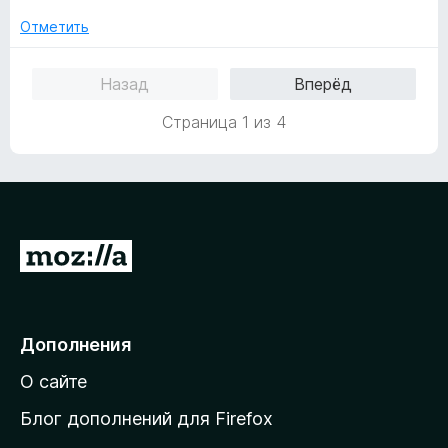
о
н
Отметить
а
3
Назад
Вперёд
и
з
Страница 1 из 4
5
П
е
р
е
Дополнения
й
О сайте
т
и
Блог дополнений для Firefox
н