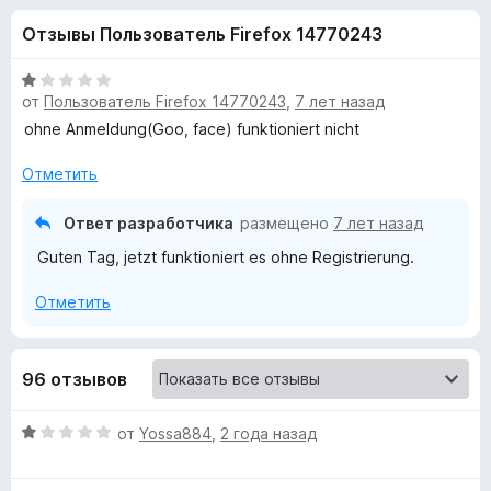
н
,
з
Отзывы Пользователь Firefox 14770243
6
е
а
и
р
з
О
а
от
Пользователь Firefox 14770243
,
7 лет назад
«
5
ц
F
е
ohne Anmeldung(Goo, face) funktioniert nicht
н
i
I
е
Отметить
r
н
e
n
о
Ответ разработчика
размещено
7 лет назад
f
н
o
Guten Tag, jetzt funktioniert es ohne Registrierung.
t
а
x
1
Отметить
и
e
з
5
l
96 отзывов
l
О
от
Yossa884
,
2 года назад
ц
i
е