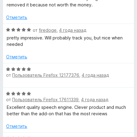
е
н
и
removed it because not worth the money.
н
а
з
о
1
5
Отметить
н
и
а
з
О
от
firedoge
,
4 года назад
2
5
ц
pretty impressive. Will probably track you, but nice when
и
е
needed
з
н
5
е
Отметить
н
о
О
н
от
Пользователь Firefox 12177376
,
4 года назад
ц
а
е
5
н
О
и
е
от
Пользователь Firefox 17611339
,
4 года назад
ц
з
н
е
5
Excellent quality speech engine. Clever product and much
о
н
better than the add-on that has the most reviews
н
е
а
н
Отметить
5
о
и