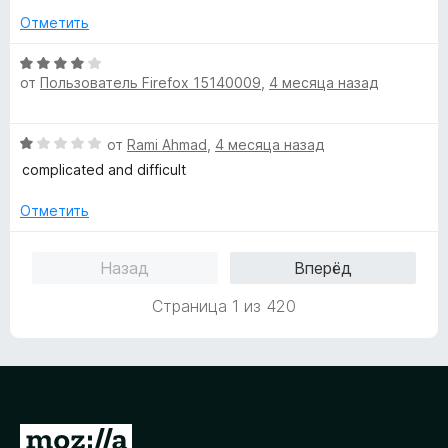
е
н
и
Отметить
н
а
з
о
1
5
О
н
и
от
Пользователь Firefox 15140009
,
4 месяца назад
ц
а
з
е
1
5
н
О
и
от
Rami Ahmad
,
4 месяца назад
е
ц
з
н
complicated and difficult
е
5
о
н
н
Отметить
е
а
н
4
Назад
Вперёд
о
и
н
з
Страница 1 из 420
а
5
1
и
з
5
П