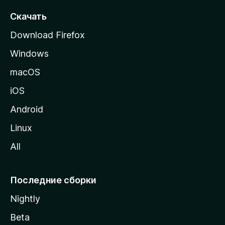
т
Скачать
р
Download Firefox
а
Windows
н
и
macOS
ц
iOS
у
M
Android
o
Linux
z
All
i
l
l
Последние сборки
a
Nightly
Beta