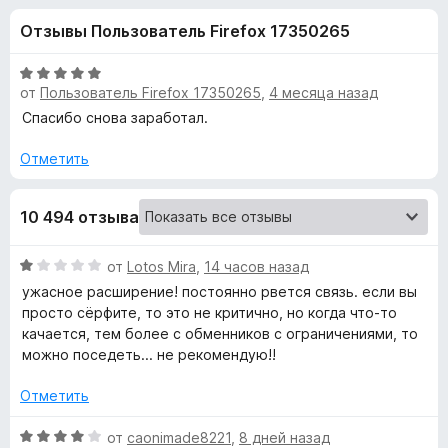
н
,
з
Отзывы Пользователь Firefox 17350265
4
е
а
и
р
з
О
а
от
Пользователь Firefox 17350265
,
4 месяца назад
«
5
ц
F
е
Спасибо снова заработал.
н
i
H
е
Отметить
r
н
e
o
о
f
10 494 отзыва
н
o
x
а
x
5
О
от
Lotos Mira
,
14 часов назад
и
x
ц
ужасное расширение! постоянно рвется связь. если вы
з
е
просто сёрфите, то это не критично, но когда что-то
5
н
качается, тем более с обменников с ограничениями, то
V
е
можно поседеть... не рекомендую!!
н
P
о
Отметить
н
N
а
О
от
caonimade8221
,
8 дней назад