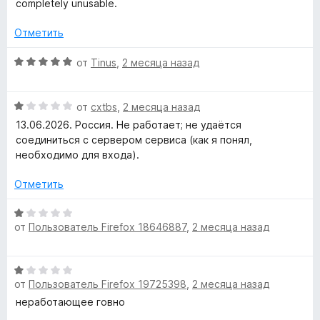
completely unusable.
и
н
з
о
Отметить
5
н
а
О
от
Tinus
,
2 месяца назад
2
ц
и
е
з
О
н
от
cxtbs
,
2 месяца назад
5
ц
е
13.06.2026. Россия. Не работает; не удаётся
е
н
соединиться с сервером сервиса (как я понял,
н
о
необходимо для входа).
е
н
н
а
Отметить
о
5
н
и
О
а
з
от
Пользователь Firefox 18646887
,
2 месяца назад
ц
1
5
е
и
н
О
з
е
от
Пользователь Firefox 19725398
,
2 месяца назад
ц
5
н
е
неработающее говно
о
н
н