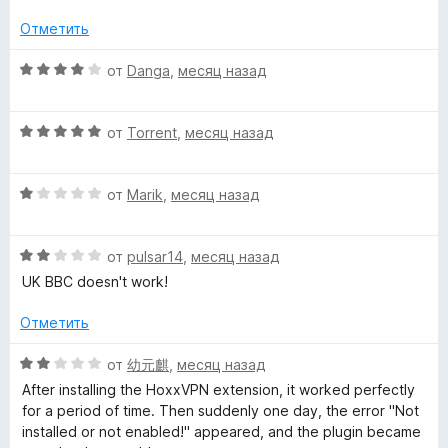
н
о
е
н
Отметить
н
а
о
О
5
от
Danga
,
месяц назад
н
ц
и
а
е
з
О
5
н
от
Torrent
,
месяц назад
5
ц
и
е
е
з
н
О
н
от
Marik
,
месяц назад
5
о
ц
е
н
е
н
а
О
н
от
pulsar14
,
месяц назад
о
4
ц
е
н
и
UK BBC doesn't work!
е
н
а
з
н
о
5
5
Отметить
е
н
и
н
а
з
О
от
幼元麒
,
месяц назад
о
1
5
ц
After installing the HoxxVPN extension, it worked perfectly
н
и
е
for a period of time. Then suddenly one day, the error "Not
а
з
н
installed or not enabled!" appeared, and the plugin became
2
5
е