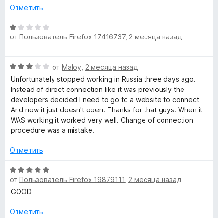
е
Отметить
а
н
1
о
О
и
от
Пользователь Firefox 17416737
,
2 месяца назад
н
ц
з
а
е
5
1
н
О
от
Maloy
,
2 месяца назад
и
е
ц
з
н
Unfortunately stopped working in Russia three days ago.
е
5
о
Instead of direct connection like it was previously the
н
н
developers decided I need to go to a website to connect.
е
а
And now it just doesn't open. Thanks for that guys. When it
н
1
WAS working it worked very well. Change of connection
о
и
procedure was a mistake.
н
з
а
5
Отметить
3
и
О
з
от
Пользователь Firefox 19879111
,
2 месяца назад
ц
5
е
GOOD
н
е
Отметить