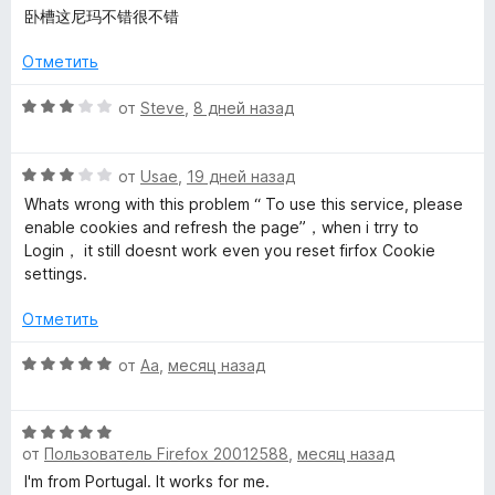
1
ц
卧槽这尼玛不错很不错
и
P
е
з
н
Отметить
5
е
r
н
О
от
Steve
,
8 дней назад
о
ц
o
н
е
а
О
н
от
Usae
,
19 дней назад
x
4
ц
е
Whats wrong with this problem “ To use this service, please
и
е
н
enable cookies and refresh the page”，when i trry to
з
н
y
о
Login， it still doesnt work even you reset firfox Cookie
5
е
н
settings.
н
а
»
о
3
Отметить
н
и
а
з
О
от
Aa
,
месяц назад
3
5
ц
и
е
з
О
н
5
от
Пользователь Firefox 20012588
,
месяц назад
ц
е
е
н
I'm from Portugal. It works for me.