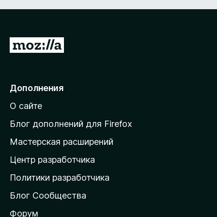
П
е
р
е
Дополнения
й
О сайте
т
и
Блог дополнений для Firefox
н
Мастерская расширений
а
Центр разработчика
д
о
Политики разработчика
м
Блог Сообщества
а
ш
Форум