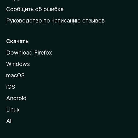
н
Сообщить об ошибке
ю
Руководство по написанию отзывов
ю
с
т
Скачать
р
Download Firefox
а
Windows
н
и
macOS
ц
iOS
у
M
Android
o
Linux
z
All
i
l