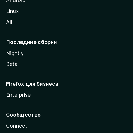
Android
o
Linux
z
All
i
l
l
Последние сборки
a
Nightly
Beta
Firefox для бизнеса
Enterprise
Сообщество
Connect