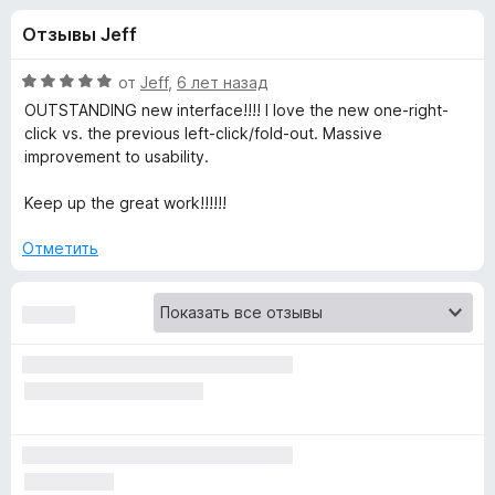
н
,
з
Отзывы Jeff
3
е
а
и
р
з
О
от
Jeff
,
6 лет назад
а
«
5
ц
OUTSTANDING new interface!!!! I love the new one-right-
F
е
click vs. the previous left-click/fold-out. Massive
н
i
improvement to usability.
T
е
r
н
Keep up the great work!!!!!!
e
h
о
f
н
Отметить
o
e
а
x
5
и
S
з
5
t
r
e