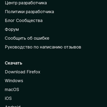
Центр разработчика
д
о
Политики разработчика
м
Блог Сообщества
а
ш
Форум
н
Сообщить об ошибке
ю
Руководство по написанию отзывов
ю
с
т
Скачать
р
Download Firefox
а
Windows
н
и
macOS
ц
iOS
у
M