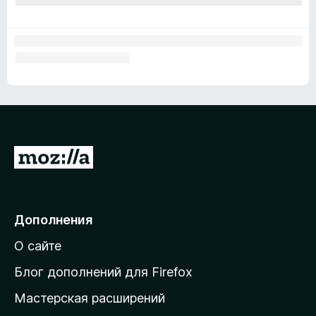
П
е
р
е
Дополнения
й
О сайте
т
и
Блог дополнений для Firefox
н
Мастерская расширений
а