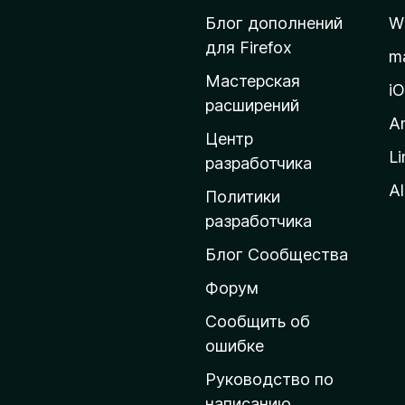
й
Блог дополнений
W
т
для Firefox
m
и
Мастерская
н
i
расширений
а
A
д
Центр
Li
о
разработчика
м
Al
Политики
а
разработчика
ш
Блог Сообщества
н
ю
Форум
ю
Сообщить об
с
ошибке
т
Руководство по
р
написанию