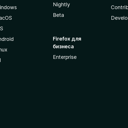
Nightly
indows
Contri
Beta
acOS
Develo
OS
Firefox для
ndroid
бизнеса
nux
Enterprise
l