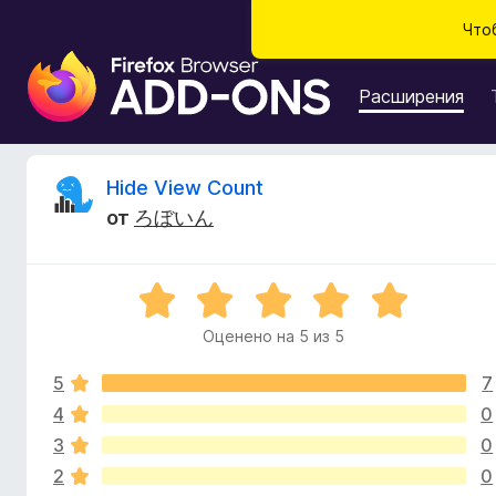
Что
Д
о
Расширения
п
о
л
О
Hide View Count
н
от
ろぼいん
е
т
н
и
з
О
я
ц
д
Оценено на 5 из 5
ы
е
л
н
я
5
7
е
в
б
н
4
0
о
р
3
0
ы
н
а
2
0
а
у