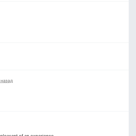
 назад
 pleasant of an experience.