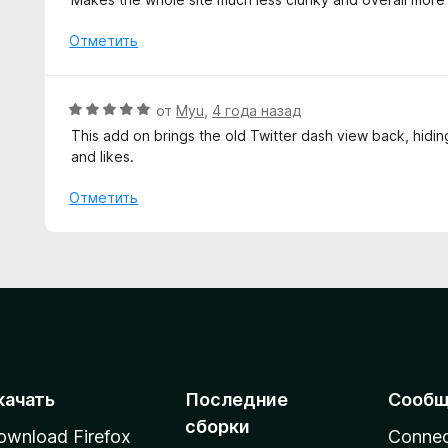
5
н
и
е
Отметить
з
н
5
о
н
О
от
Myu
,
4 года назад
а
ц
This add on brings the old Twitter dash view back, hiding
5
е
and likes.
и
н
з
е
Отметить
5
н
о
н
а
5
и
з
5
качать
Последние
Сообщ
сборки
ownload Firefox
Conne