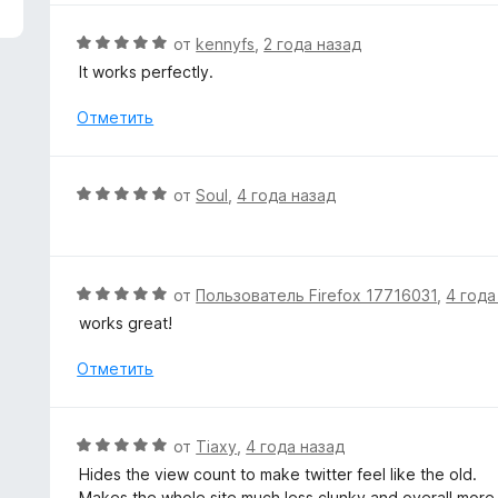
з
н
5
е
О
от
kennyfs
,
2 года назад
н
ц
It works perfectly.
о
е
н
н
Отметить
а
е
5
н
и
о
О
от
Soul
,
4 года назад
з
н
ц
5
а
е
5
н
и
е
О
от
Пользователь Firefox 17716031
,
4 года
з
н
ц
5
works great!
о
е
н
н
Отметить
а
е
5
н
и
о
О
от
Tiaxy
,
4 года назад
з
н
ц
5
Hides the view count to make twitter feel like the old.
а
е
Makes the whole site much less clunky and overall more