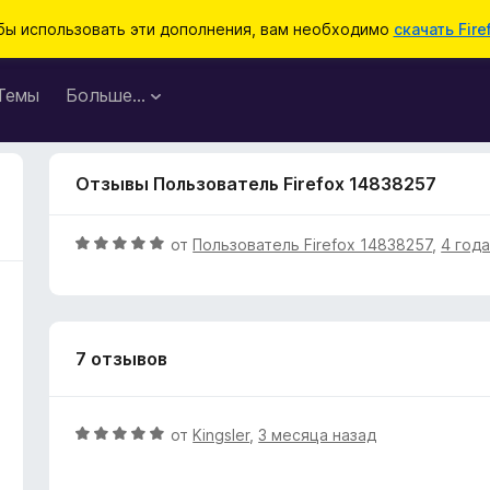
бы использовать эти дополнения, вам необходимо
скачать Fire
Темы
Больше…
Отзывы Пользователь Firefox 14838257
О
от
Пользователь Firefox 14838257
,
4 года
ц
е
н
е
7 отзывов
н
о
н
а
О
от
Kingsler
,
3 месяца назад
5
ц
и
е