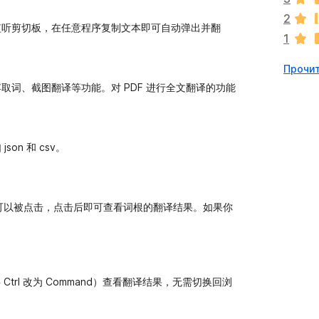
к
2
п
监听剪切板，在任意程序复制文本即可自动弹出并翻
1
о
к
Прочит
а
н
悬浮取词、截图翻译等功能。对 PDF 进行全文翻译的功能
е
т
n 和 csv。
根可以被点击，点击后即可查看词根的翻译结果。如果你
。
 将 Ctrl 改为 Command）查看翻译结果，无需切换回浏