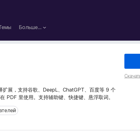
Темы
Больше…
Скачат
 翻译扩展，支持谷歌、DeepL、ChatGPT、百度等 9 个
 PDF 里使用。支持辅助键、快捷键、悬浮取词。
ателей
елей