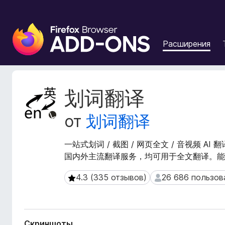
Д
о
Расширения
п
о
л
н
М
划词翻译
е
е
т
н
от
划词翻译
а
и
д
я
а
一站式划词 / 截图 / 网页全文 / 音视频 AI
д
н
国内外主流翻译服务，均可用于全文翻译。能在
л
н
я
ы
4.3 (335 отзывов)
26 686 пользов
4.3 (335 отзывов)
26 686 пользоват
б
е
р
р
а
а
с
у
Скриншоты