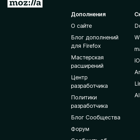
П
е
Дополнения
С
р
О сайте
D
е
й
Блог дополнений
W
т
для Firefox
m
и
Мастерская
н
i
расширений
а
A
д
Центр
Li
о
разработчика
м
Al
Политики
а
разработчика
ш
Блог Сообщества
н
ю
Форум
ю