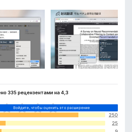
но 335 рецензентами на 4,3
Войдите, чтобы оценить это расширение
250
25
9