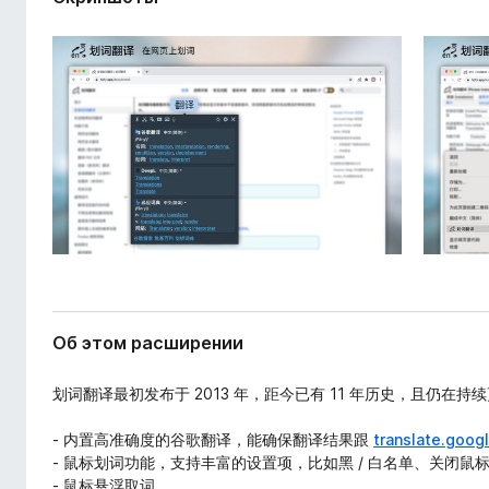
ш
з
и
е
р
р
е
а
н
и
F
я
i
r
e
f
o
x
Об этом расширении
划词翻译最初发布于 2013 年，距今已有 11 年历史，且仍在持
- 内置高准确度的谷歌翻译，能确保翻译结果跟
translate.goog
- 鼠标划词功能，支持丰富的设置项，比如黑 / 白名单、关闭
- 鼠标悬浮取词。