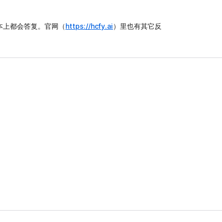
本上都会答复。官网（
https://hcfy.ai
）里也有其它反