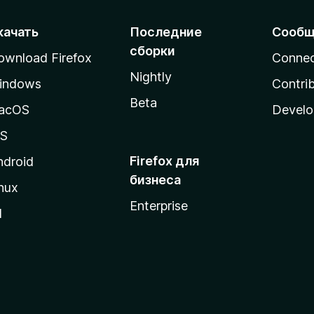
качать
Последние
Сообщ
сборки
ownload Firefox
Conne
Nightly
indows
Contri
Beta
acOS
Develo
OS
Firefox для
ndroid
бизнеса
nux
Enterprise
l