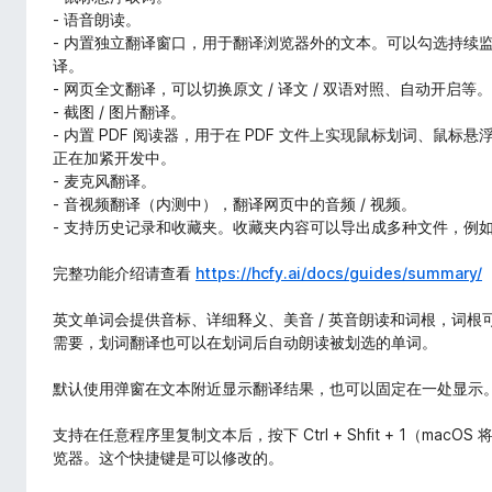
- 语音朗读。
- 内置独立翻译窗口，用于翻译浏览器外的文本。可以勾选持续
译。
- 网页全文翻译，可以切换原文 / 译文 / 双语对照、自动开启等。
- 截图 / 图片翻译。
- 内置 PDF 阅读器，用于在 PDF 文件上实现鼠标划词、鼠标
正在加紧开发中。
- 麦克风翻译。
- 音视频翻译（内测中），翻译网页中的音频 / 视频。
- 支持历史记录和收藏夹。收藏夹内容可以导出成多种文件，例如 jso
完整功能介绍请查看
https://hcfy.ai/docs/guides/summary/
英文单词会提供音标、详细释义、美音 / 英音朗读和词根，词
需要，划词翻译也可以在划词后自动朗读被划选的单词。
默认使用弹窗在文本附近显示翻译结果，也可以固定在一处显示
支持在任意程序里复制文本后，按下 Ctrl + Shfit + 1（macOS
览器。这个快捷键是可以修改的。