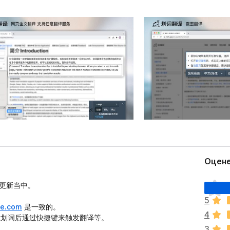
Оцене
О
续更新当中。
ц
5
е
le.com
是一致的。
4
н
鼠标划词后通过快捷键来触发翻译等。
о
3