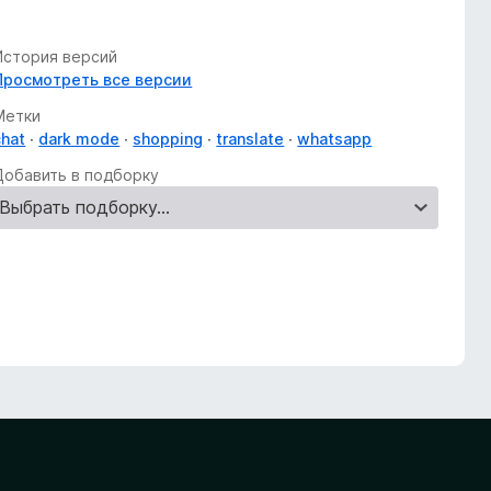
История версий
Просмотреть все версии
Метки
chat
dark mode
shopping
translate
whatsapp
Добавить в подборку