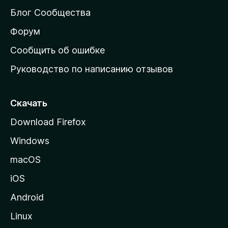
м
Блог Сообщества
а
ш
Форум
н
Сообщить об ошибке
ю
Руководство по написанию отзывов
ю
с
т
Скачать
р
Download Firefox
а
Windows
н
и
macOS
ц
iOS
у
M
Android
o
Linux
z