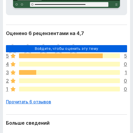
и
з
р
е
е
р
н
и
а
я
Оценено 6 рецензентами на 4,7
F
i
О
r
Войдите, чтобы оценить эту тему
ц
e
5
5
е
f
4
0
н
o
о
3
1
x
к
2
0
п
1
0
о
к
Прочитать 6 отзывов
а
н
е
т
Больше сведений