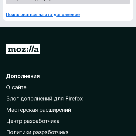
Пожаловаться на это дополнение
П
е
р
е
Дополнения
й
О сайте
т
и
Блог дополнений для Firefox
н
Мастерская расширений
а
Центр разработчика
д
о
Политики разработчика