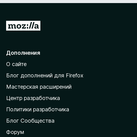
з
5
П
е
р
е
Дополнения
й
О сайте
т
и
Блог дополнений для Firefox
н
Мастерская расширений
а
Центр разработчика
д
о
Политики разработчика
м
Блог Сообщества
а
ш
Форум