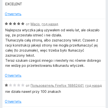
о
1
ц
EXCELENT
н
r
и
е
а
з
н
Отметить
5
5
е
a
и
н
О
от
Macis
,
год назад
з
о
ц
Najlepsza wtyczka jaką używałem od wielu lat, ale okazało
n
5
н
е
się, że przestała istnieć i nie działa.
а
н
Tłumaczyła całą stroną, albo zaznaczony tekst. Czasem z
s
5
е
racji konstrukcji jakiejś strony nie mogła przetłumaczyć jej
и
н
całej (to zrozumiałe), więc trzeba było tłumaczyć
з
l
о
zaznaczony tekst.
5
н
Teraz szukam czegoś innego i niestety nic równie dobrego
а
a
nie widzę po przetestowaniu kilkunastu wtyczek.
5
и
Отметить
t
з
5
О
от
Пользователь Firefox 18862441
,
год назад
o
ц
nie działa nawet przy 100 znakach
е
r
н
Отметить
е