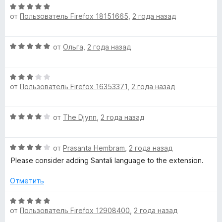
н
О
f
о
от
Пользователь Firefox 18151665
,
2 года назад
ц
н
е
o
а
н
О
1
от
Ольга
,
2 года назад
е
r
ц
и
н
е
з
о
О
н
5
F
н
от
Пользователь Firefox 16353371
,
2 года назад
ц
е
а
е
н
5
i
н
о
и
О
от
The Djynn
,
2 года назад
е
н
з
r
ц
н
а
5
е
о
5
О
н
от
Prasanta Hembram
,
2 года назад
e
н
и
ц
е
а
Please consider adding Santali language to the extension.
з
е
н
3
5
f
н
о
Отметить
и
е
н
з
o
н
а
О
5
о
4
от
Пользователь Firefox 12908400
,
2 года назад
ц
н
и
е