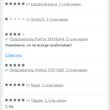
н
и
О
от
kazuhirokanaya
,
2 года назад
е
а
з
ц
н
3
5
е
о
и
О
н
от
Strato K
,
2 года назад
н
з
ц
е
а
5
е
н
5
О
н
о
и
от
Пользователь Firefox 18434344
,
2 года назад
ц
е
н
з
е
н
а
Нормально, но не всегда срабатывает
5
н
о
5
е
н
Отметить
и
н
а
з
о
О
1
5
от
Пользователь Firefox 17971928
,
2 года назад
н
ц
и
а
е
з
4
н
5
О
от
Ntadi
,
2 года назад
и
е
ц
з
н
е
5
о
О
н
от
Claude
,
2 года назад
н
ц
е
а
C Ok