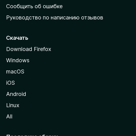
н
Сообщить об ошибке
ю
Руководство по написанию отзывов
ю
с
т
Скачать
р
Download Firefox
а
Windows
н
и
macOS
ц
iOS
у
M
Android
o
Linux
z
All
i
l
l