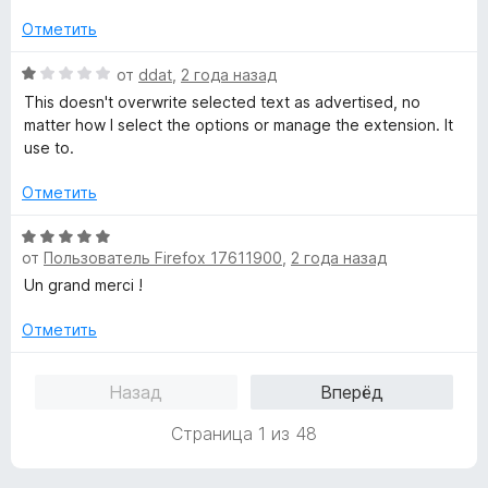
е
н
5
н
о
Отметить
и
е
н
з
н
а
О
от
ddat
,
2 года назад
5
о
5
ц
This doesn't overwrite selected text as advertised, no
н
и
е
matter how I select the options or manage the extension. It
а
з
н
use to.
5
5
е
и
н
Отметить
з
о
5
н
О
а
от
Пользователь Firefox 17611900
,
2 года назад
ц
1
е
Un grand merci !
и
н
з
е
Отметить
5
н
о
Назад
Вперёд
н
а
Страница 1 из 48
5
и