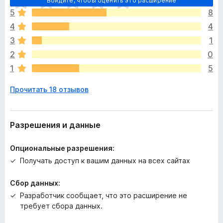
Войдите, чтобы оценить это расширение
ц
5
8
е
4
4
н
о
3
1
к
2
0
п
1
5
о
к
Прочитать 18 отзывов
а
н
е
т
Разрешения и данные
Опциональные разрешения:
Получать доступ к вашим данных на всех сайтах
Сбор данных:
Разработчик сообщает, что это расширение не
требует сбора данных.