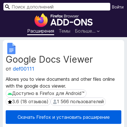
П
Войти
о
Д
и
о
с
п
Расширения
Темы
Больше…
к
о
л
М
н
е
Google Docs Viewer
т
е
а
н
от
def00111
д
и
а
я
Allows you to view documents and other files online
н
д
with the google docs viewer.
н
л
ы
Доступно в Firefox для Android™
Доступно в Firefox для Android™
я
е
3.6 (18 отзывов)
1 566 пользователей
3.6 (18 отзывов)
1 566 пользователей
р
б
а
р
с
Скачать Firefox и установить расширение
а
ш
у