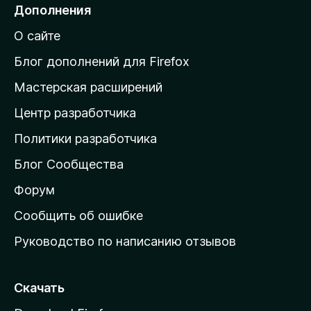
е
Дополнения
й
О сайте
т
и
Блог дополнений для Firefox
н
Мастерская расширений
а
Центр разработчика
д
о
Политики разработчика
м
Блог Сообщества
а
ш
Форум
н
Сообщить об ошибке
ю
Руководство по написанию отзывов
ю
с
т
Скачать
р