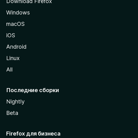
Download Firefox
а
Windows
н
и
macOS
ц
iOS
у
M
Android
o
Linux
z
All
i
l
l
Последние сборки
a
Nightly
Beta
Firefox для бизнеса