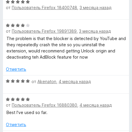
Б
н
а
з
О
о
5
от
Пользователь Firefox 18400748
,
3 месяца назад
5
ц
н
л
и
е
а
з
н
О
5
5
е
о
от
Пользователь Firefox 19891389
,
3 месяца назад
ц
и
н
е
з
The problem is that the blocker is detected by YouTube and
о
к
н
5
they repeatedly crash the site so you uninstall the
н
е
extension, would recommend getting Unlock origin and
а
и
н
deactivating teh AdBlock feature for now
5
о
и
н
Отметить
з
р
а
5
4
О
от
Akenaton
,
4 месяца назад
о
и
ц
з
е
в
О
5
н
от
Пользователь Firefox 16880380
,
4 месяца назад
ц
е
е
н
Best I've used so far.
щ
н
о
е
н
Отметить
и
н
а