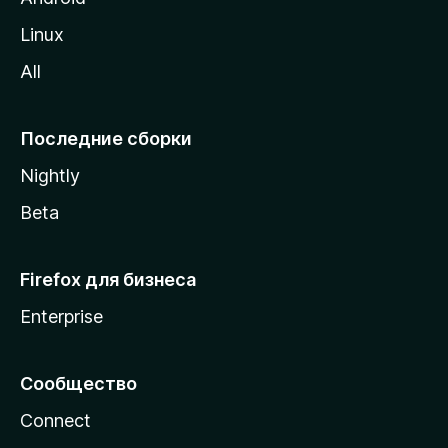
o
Linux
z
All
i
l
l
Последние сборки
a
Nightly
Beta
Firefox для бизнеса
Enterprise
Сообщество
Connect