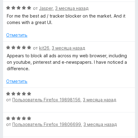
е
з
н
О
от
Jasper
,
3 месяца назад
y
5
о
ц
For me the best ad / tracker blocker on the market. And it
н
е
comes with a great UI.
–
а
н
5
е
Отметить
К
и
н
з
о
О
от
kit26
,
3 месяца назад
5
н
о
ц
Appears to block all ads across my web browser, including
а
е
on youtube, pinterest and e-newspapers. I have noticed a
5
н
н
difference.
и
е
з
н
Отметить
ф
5
о
н
О
и
а
от
Пользователь Firefox 19898156
,
3 месяца назад
ц
5
е
и
д
н
О
з
е
от
Пользователь Firefox 19806699
,
3 месяца назад
ц
5
н
е
е
о
н