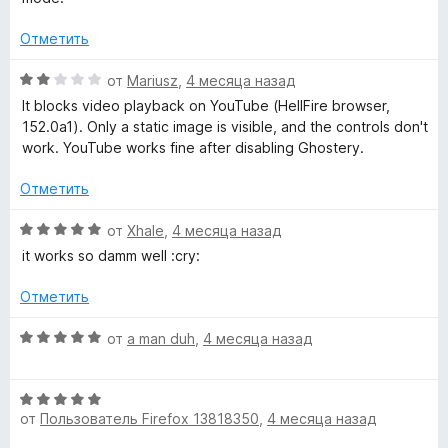
а
з
н
5
5
е
Отметить
и
н
з
о
О
от
Mariusz
,
4 месяца назад
5
н
ц
It blocks video playback on YouTube (HellFire browser,
а
е
152.0a1). Only a static image is visible, and the controls don't
5
н
work. YouTube works fine after disabling Ghostery.
и
е
з
н
Отметить
5
о
н
О
от
Xhale
,
4 месяца назад
а
ц
it works so damm well :cry:
2
е
и
н
Отметить
з
е
5
н
О
от
a man duh
,
4 месяца назад
о
ц
н
е
а
О
н
5
от
Пользователь Firefox 13818350
,
4 месяца назад
ц
е
и
е
н