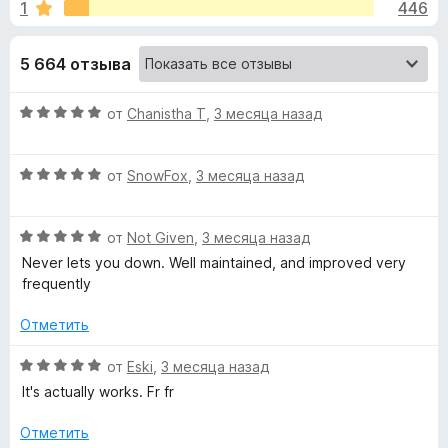
н
1
446
4
з
,
е
а
4
5 664 отзыва
р
и
а
«
з
О
F
от
Chanistha T
,
3 месяца назад
5
ц
i
G
е
r
О
н
от
SnowFox
,
3 месяца назад
e
h
ц
е
f
е
н
o
О
н
o
от
Not Given
,
3 месяца назад
о
x
ц
е
н
Never lets you down. Well maintained, and improved very
е
н
а
frequently
s
н
о
5
е
н
и
Отметить
t
н
а
з
о
5
5
О
от
Eski
,
3 месяца назад
e
н
и
ц
It's actually works. Fr fr
а
з
е
5
5
н
r
Отметить
и