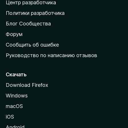
Центр разработчика
д
о
Политики разработчика
м
Блог Сообщества
а
ш
Форум
н
Сообщить об ошибке
ю
Руководство по написанию отзывов
ю
с
т
Скачать
р
Download Firefox
а
Windows
н
и
macOS
ц
iOS
у
M
Android