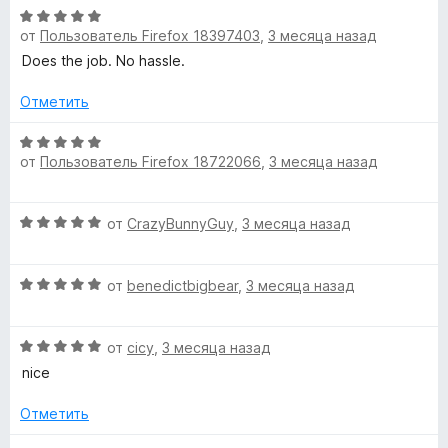
н
н
О
е
а
от
Пользователь Firefox 18397403
,
3 месяца назад
ц
н
5
е
Does the job. No hassle.
ц
о
и
н
н
з
е
Отметить
а
5
и
н
5
о
О
и
а
от
Пользователь Firefox 18722066
,
3 месяца назад
н
ц
з
а
е
5
5
н
л
О
от
CrazyBunnyGuy
,
3 месяца назад
и
е
ц
з
н
ь
е
5
о
О
н
от
benedictbigbear
,
3 месяца назад
н
н
ц
е
а
е
н
5
О
н
от
cicy
,
3 месяца назад
о
ы
и
ц
е
н
nice
з
е
н
а
5
й
н
о
5
Отметить
е
н
и