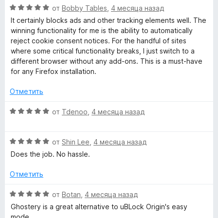
о
О
5
от
Bobby Tables
,
4 месяца назад
к
н
ц
и
It certainly blocks ads and other tracking elements well. The
а
е
з
winning functionality for me is the ability to automatically
Р
5
н
5
reject cookie consent notices. For the handful of sites
и
е
where some critical functionality breaks, I just switch to a
з
н
different browser without any add-ons. This is a must-have
е
5
о
for any Firefox installation.
н
к
а
Отметить
5
л
и
О
от
Tdenoo
,
4 месяца назад
з
ц
5
а
е
О
н
от
Shin Lee
,
4 месяца назад
ц
е
Does the job. No hassle.
м
е
н
н
о
Отметить
ы
е
н
н
а
О
от
Botan
,
4 месяца назад
»
о
5
ц
Ghostery is a great alternative to uBLock Origin's easy
н
и
е
mode.