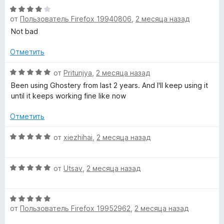
Б
н
О
5
о
от
Пользователь Firefox 19940806
,
2 месяца назад
ц
и
л
н
е
з
Not bad
а
н
5
о
5
е
Отметить
и
н
з
к
о
О
от
Pritunjya
,
2 месяца назад
5
н
ц
Been using Ghostery from last 2 years. And I'll keep using it
а
е
и
until it keeps working fine like now
4
н
и
е
Отметить
р
з
н
5
о
О
от
xiezhihai
,
2 месяца назад
о
н
ц
а
е
5
в
О
н
от
Utsav
,
2 месяца назад
и
ц
е
з
е
н
щ
5
О
н
о
от
Пользователь Firefox 19952962
,
2 месяца назад
ц
е
н
и
е
н
а