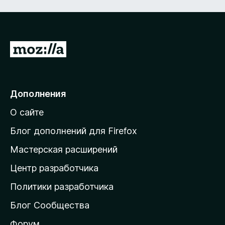
а
5
5
и
з
П
5
е
р
е
Дополнения
й
О сайте
т
и
Блог дополнений для Firefox
н
Мастерская расширений
а
Центр разработчика
д
о
Политики разработчика
м
Блог Сообщества
а
ш
Форум