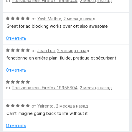
от
Пользователь Firefox 19959044
,
2 месяца назад
ц
е
а
з
н
е
н
5
5
н
о
и
ц
О
от
Yash Mathur
,
2 месяца назад
е
н
з
ц
н
а
Great for ad blocking works over ott also awesome
5
е
о
5
и
н
н
Отметить
и
е
а
з
а
н
О
5
от
Jean Luc
,
2 месяца назад
5
о
ц
и
fonctionne en arrière plan, fluide, pratique et sécurisant
л
н
е
з
а
н
5
Отметить
5
ь
е
и
н
О
з
о
от
Пользователь Firefox 19955804
,
2 месяца назад
ц
н
5
н
е
а
н
ы
О
5
от
Yairento
,
2 месяца назад
е
ц
и
н
Can’t imagine going back to life without it
й
е
з
о
н
5
н
Отметить
е
а