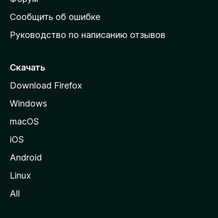
н
Сообщить об ошибке
ю
Руководство по написанию отзывов
ю
с
т
Скачать
р
Download Firefox
а
Windows
н
и
macOS
ц
iOS
у
M
Android
o
Linux
z
All
i
l