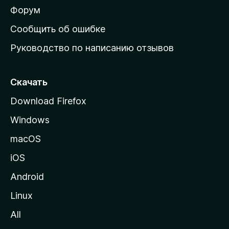
ш
Форум
н
Сообщить об ошибке
ю
Руководство по написанию отзывов
ю
с
т
Скачать
р
Download Firefox
а
Windows
н
и
macOS
ц
iOS
у
M
Android
o
Linux
z
All
i