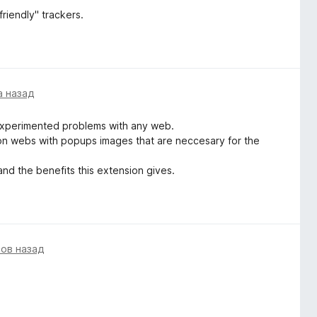
riendly" trackers.
а назад
 experimented problems with any web.
f on webs with popups images that are neccesary for the
 and the benefits this extension gives.
сов назад