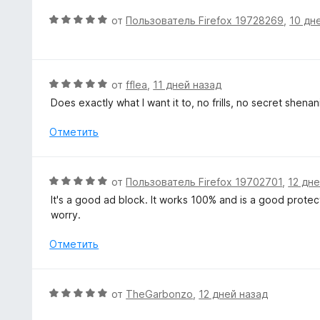
н
О
от
Пользователь Firefox 19728269
,
10 дн
а
ц
5
е
и
н
з
е
О
от
fflea
,
11 дней назад
5
н
ц
Does exactly what I want it to, no frills, no secret shen
о
е
н
н
Отметить
а
е
5
н
и
о
О
от
Пользователь Firefox 19702701
,
12 дне
з
н
ц
5
It's a good ad block. It works 100% and is a good protecti
а
е
worry.
5
н
и
е
Отметить
з
н
5
о
н
О
от
TheGarbonzo
,
12 дней назад
а
ц
5