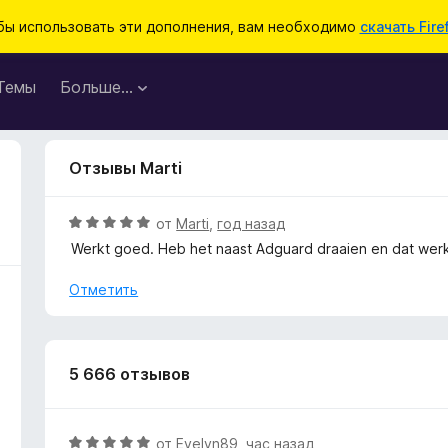
бы использовать эти дополнения, вам необходимо
скачать Fire
Темы
Больше…
Отзывы Marti
О
от
Marti
,
год назад
ц
Werkt goed. Heb het naast Adguard draaien en dat werkt
е
н
Отметить
е
н
о
н
5 666 отзывов
а
5
и
О
от
Evelyn89
,
час назад