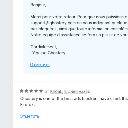
5
Bonjour,
а
1
Merci pour votre retour. Pour que nous puissions 
и
support@ghostery.com en nous indiquant quelques e
з
pas bloquées, ainsi que toute information compléme
5
Notre équipe d'assistance se fera un plaisir de vou
Cordialement,
L'équipe Ghostery
Отметить
О
от
KhoaL
,
8 дней назад
ц
Ghostery is one of the best ads blocker I have used. It 
е
Firefox.
н
е
Отметить
н
о