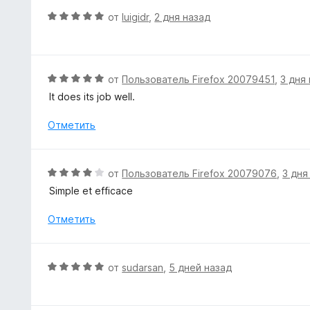
з
н
О
от
luigidr
,
2 дня назад
5
а
ц
5
е
и
н
з
е
О
от
Пользователь Firefox 20079451
,
3 дня
5
н
ц
It does its job well.
о
е
н
н
Отметить
а
е
5
н
и
о
О
от
Пользователь Firefox 20079076
,
3 дня
з
н
ц
5
Simple et efficace
а
е
5
н
Отметить
и
е
з
н
5
о
О
от
sudarsan
,
5 дней назад
н
ц
а
е
4