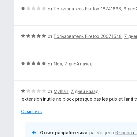
н
и
е
О
от
Пользователь Firefox 18741866
,
6 дне
з
н
ц
5
о
е
н
н
а
е
О
от
Пользователь Firefox 20071548
,
7 дне
5
н
ц
и
о
е
з
н
н
5
а
е
О
от
Noa
,
7 дней назад
1
н
ц
и
о
е
з
н
н
5
а
е
О
от
Mylhan
,
7 дней назад
5
н
ц
extension inutile ne block presque pas les pub et l'anti t
и
о
е
з
н
н
Отметить
5
а
е
5
н
и
о
Ответ разработчика
размещено
6 часов н
з
н