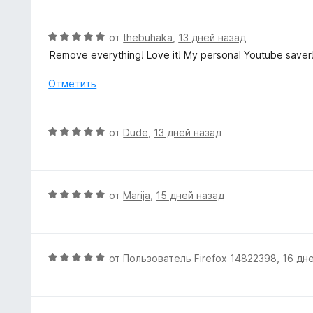
е
и
н
з
е
О
от
thebuhaka
,
13 дней назад
5
н
ц
Remove everything! Love it! My personal Youtube saver
о
е
н
н
Отметить
а
е
5
н
и
о
О
от
Dude
,
13 дней назад
з
н
ц
5
а
е
5
н
и
е
О
от
Marija
,
15 дней назад
з
н
ц
5
о
е
н
н
а
е
О
от
Пользователь Firefox 14822398
,
16 дн
5
н
ц
и
о
е
з
н
н
5
а