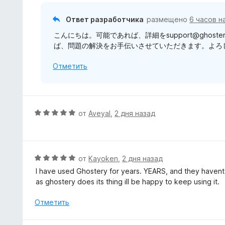
н
о
Ответ разработчика
размещено
6 часов н
н
こんにちは。可能であれば、詳細をsupport@ghos
а
ば、問題の解決をお手伝いさせていただきます。よろしく
3
и
Отметить
з
5
О
от
Aveyal
,
2 дня назад
ц
е
н
е
О
от
Kayoken
,
2 дня назад
н
ц
I have used Ghostery for years. YEARS, and they havent 
о
е
as ghostery does its thing ill be happy to keep using it.
н
н
а
е
Отметить
5
н
и
о