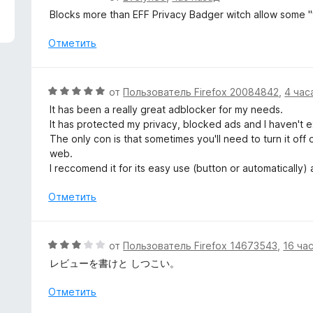
з
ц
Blocks more than EFF Privacy Badger witch allow some "f
5
е
н
Отметить
е
н
о
О
от
Пользователь Firefox 20084842
,
4 час
н
ц
It has been a really great adblocker for my needs.
а
е
It has protected my privacy, blocked ads and I haven't
5
н
The only con is that sometimes you'll need to turn it of
и
е
web.
з
н
I reccomend it for its easy use (button or automatically)
5
о
н
Отметить
а
5
и
О
от
Пользователь Firefox 14673543
,
16 ча
з
ц
レビューを書けと しつこい。
5
е
н
Отметить
е