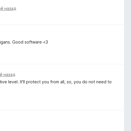
ей назад
anigans. Good software <3
й назад
ve level. It'll protect you from all, so, you do not need to