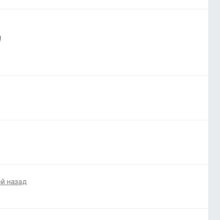
!
ей назад