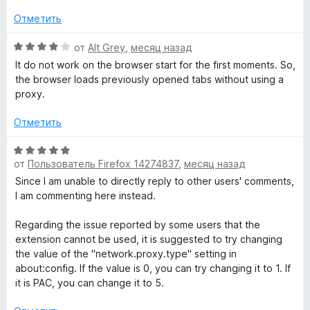
е
о
и
н
н
Отметить
x
з
е
а
5
н
О
5
от
Alt Grey
,
месяц назад
y
о
ц
и
It do not work on the browser start for the first moments. So,
н
е
з
the browser loads previously opened tabs without using a
S
а
н
5
proxy.
5
е
и
н
t
Отметить
з
о
5
н
О
a
а
от
Пользователь Firefox 14274837
,
месяц назад
ц
4
е
Since I am unable to directly reply to other users' comments,
n
и
н
I am commenting here instead.
з
е
d
5
н
Regarding the issue reported by some users that the
о
extension cannot be used, it is suggested to try changing
н
a
the value of the "network.proxy.type" setting in
а
about:config. If the value is 0, you can try changing it to 1. If
5
it is PAC, you can change it to 5.
r
и