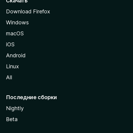
Скачать
р
Download Firefox
а
Windows
н
и
macOS
ц
iOS
у
M
Android
o
Linux
z
All
i
l
l
Последние сборки
a
Nightly
Beta