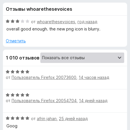
н
и
з
Отзывы whoarethesevoices
з
е
а
5
р
О
от
whoarethesevoices
,
год назад
а
«
ц
overall good enough. the new png icon is blurry.
F
е
н
i
Отметить
F
е
r
н
e
o
1 010 отзывов
о
f
н
o
x
а
О
x
3
от
Пользователь Firefox 20073600
,
14 часов назад
ц
и
y
е
з
н
5
О
е
P
от
Пользователь Firefox 20054704
,
14 дней назад
ц
н
е
о
r
н
н
О
от
afrin jahan
,
25 дней назад
е
а
ц
o
н
Goog
5