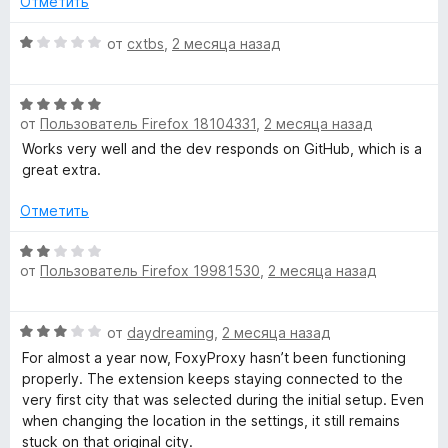
з
Отметить
d
5
О
от
cxtbs
,
2 месяца назад
»
ц
е
О
н
от
Пользователь Firefox 18104331
,
2 месяца назад
ц
е
е
н
Works very well and the dev responds on GitHub, which is a
н
о
great extra.
е
н
н
а
Отметить
о
1
н
О
и
от
Пользователь Firefox 19981530
,
2 месяца назад
а
ц
з
5
е
5
и
н
О
от
daydreaming
,
2 месяца назад
з
е
ц
5
н
For almost a year now, FoxyProxy hasn’t been functioning
е
о
properly. The extension keeps staying connected to the
н
н
very first city that was selected during the initial setup. Even
е
а
when changing the location in the settings, it still remains
н
2
stuck on that original city.