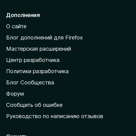
р
е
Дополнения
й
О сайте
т
и
Блог дополнений для Firefox
н
Мастерская расширений
а
Центр разработчика
д
о
Политики разработчика
м
Блог Сообщества
а
ш
Форум
н
Сообщить об ошибке
ю
Руководство по написанию отзывов
ю
с
т