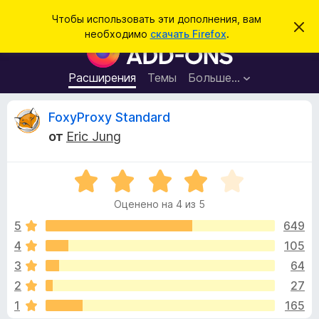
П
Войти
Чтобы использовать эти дополнения, вам
С
о
необходимо
скачать Firefox
.
к
Д
и
р
о
ы
с
т
п
Расширения
Темы
Больше…
к
ь
о
э
т
л
О
FoxyProxy Standard
о
н
у
от
Eric Jung
в
е
т
е
н
д
о
О
и
з
м
ц
я
л
Оценено на 4 из 5
е
е
д
ы
н
н
5
649
л
и
е
е
4
105
я
в
н
б
3
64
о
р
н
ы
2
27
а
а
1
165
4
у