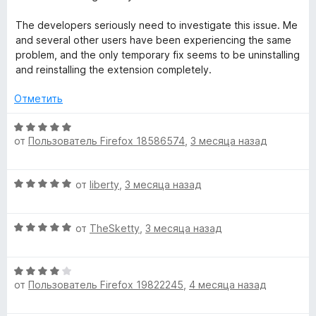
о
и
н
з
The developers seriously need to investigate this issue. Me
а
5
and several other users have been experiencing the same
3
problem, and the only temporary fix seems to be uninstalling
и
and reinstalling the extension completely.
з
5
Отметить
О
от
Пользователь Firefox 18586574
,
3 месяца назад
ц
е
н
О
от
liberty
,
3 месяца назад
е
ц
н
е
о
О
н
от
TheSketty
,
3 месяца назад
н
ц
е
а
е
н
5
О
н
о
и
от
Пользователь Firefox 19822245
,
4 месяца назад
ц
е
н
з
е
н
а
5
н