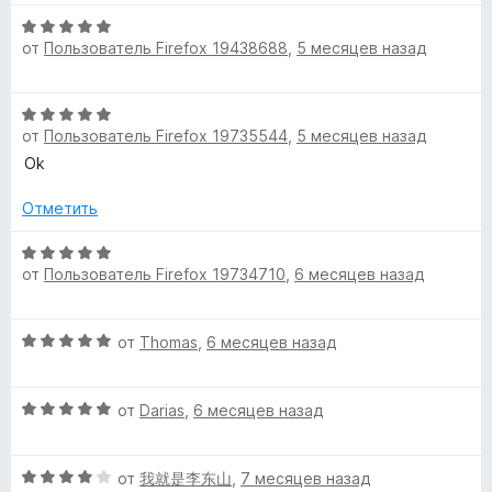
е
а
5
н
О
5
о
от
Пользователь Firefox 19438688
,
5 месяцев назад
ц
и
н
е
з
а
н
5
О
3
е
от
Пользователь Firefox 19735544
,
5 месяцев назад
ц
и
н
е
з
Ok
о
н
5
н
е
Отметить
а
н
5
о
О
и
от
Пользователь Firefox 19734710
,
6 месяцев назад
н
ц
з
а
е
5
5
н
О
от
Thomas
,
6 месяцев назад
и
е
ц
з
н
е
5
о
О
н
от
Darias
,
6 месяцев назад
н
ц
е
а
е
н
5
О
н
от
我就是李东山
,
7 месяцев назад
о
и