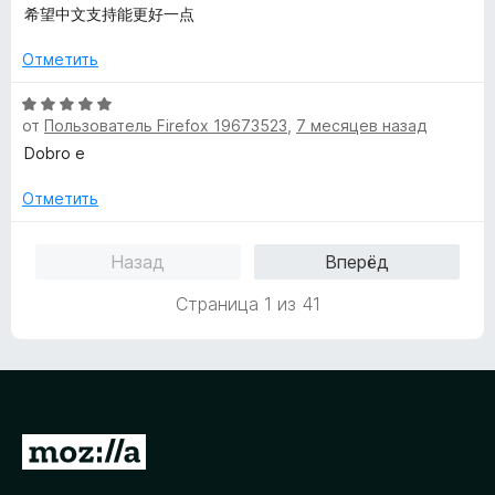
ц
е
н
希望中文支持能更好一点
з
е
н
а
5
н
о
5
Отметить
е
н
и
н
а
з
О
о
5
от
Пользователь Firefox 19673523
,
7 месяцев назад
5
ц
н
и
е
Dobro e
а
з
н
4
5
е
Отметить
и
н
з
о
Назад
Вперёд
5
н
а
Страница 1 из 41
5
и
з
5
П
е