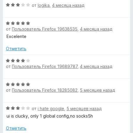
о
5
О
от
logika
,
4 месяца назад
е
н
и
ц
н
а
з
е
о
5
5
О
н
н
и
от
Пользователь Firefox 19638535
,
4 месяца назад
ц
е
а
з
е
н
Excelente
4
5
н
о
и
е
н
Отметить
з
н
а
5
о
О
3
от
Пользователь Firefox 19689787
,
4 месяца назад
н
ц
и
а
е
з
5
н
5
О
и
е
от
Пользователь Firefox 18285082
,
5 месяцев назад
ц
з
н
е
5
о
н
н
О
от
i hate google
,
5 месяцев назад
е
а
ц
н
ui is clucky, only 1 global config,no socks5h
4
е
о
и
н
н
Отметить
з