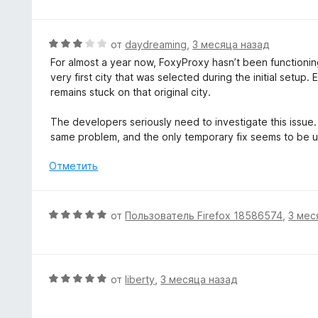
а
е
5
н
и
е
О
от
daydreaming
,
3 месяца назад
з
н
ц
5
For almost a year now, FoxyProxy hasn’t been functioni
о
е
very first city that was selected during the initial setup. 
н
н
remains stuck on that original city.
а
е
2
н
The developers seriously need to investigate this issu
и
о
same problem, and the only temporary fix seems to be uni
з
н
5
а
Отметить
3
и
з
О
от
Пользователь Firefox 18586574
,
3 мес
5
ц
е
н
е
О
от
liberty
,
3 месяца назад
н
ц
о
е