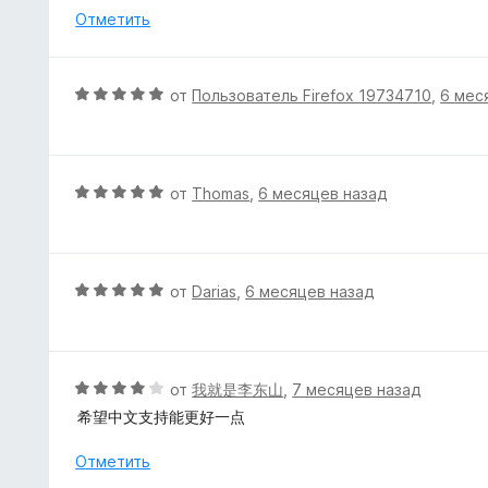
н
н
Отметить
а
е
5
н
и
о
О
от
Пользователь Firefox 19734710
,
6 мес
з
н
ц
5
а
е
5
н
и
е
О
от
Thomas
,
6 месяцев назад
з
н
ц
5
о
е
н
н
а
е
О
от
Darias
,
6 месяцев назад
5
н
ц
и
о
е
з
н
н
5
а
е
О
от
我就是李东山
,
7 месяцев назад
5
н
ц
希望中文支持能更好一点
и
о
е
з
н
н
Отметить
5
а
е