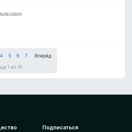
яцев назад
4
5
6
7
Вперёд
ца 1 из 41
ество
Подписаться