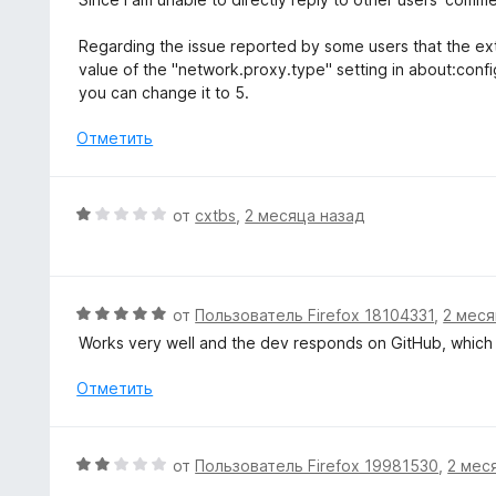
4
е
и
н
Regarding the issue reported by some users that the ext
з
е
value of the "network.proxy.type" setting in about:config. I
5
н
you can change it to 5.
о
н
Отметить
а
5
и
О
от
cxtbs
,
2 месяца назад
з
ц
5
е
н
е
О
от
Пользователь Firefox 18104331
,
2 меся
н
ц
Works very well and the dev responds on GitHub, which i
о
е
н
н
Отметить
а
е
1
н
и
о
О
от
Пользователь Firefox 19981530
,
2 мес
з
н
ц
5