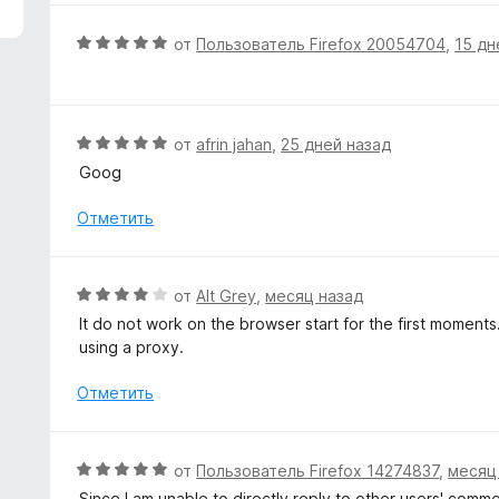
з
н
5
е
О
от
Пользователь Firefox 20054704
,
15 дн
н
ц
о
е
н
н
а
е
О
от
afrin jahan
,
25 дней назад
5
н
ц
Goog
и
о
е
з
н
н
Отметить
5
а
е
5
н
и
о
О
от
Alt Grey
,
месяц назад
з
н
ц
5
It do not work on the browser start for the first moment
а
е
using a proxy.
5
н
и
е
Отметить
з
н
5
о
н
О
от
Пользователь Firefox 14274837
,
месяц
а
ц
Since I am unable to directly reply to other users' comm