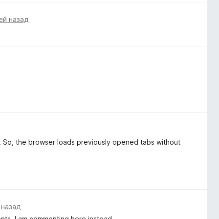
ей назад
s. So, the browser loads previously opened tabs without
 назад
ents, I am commenting here instead.