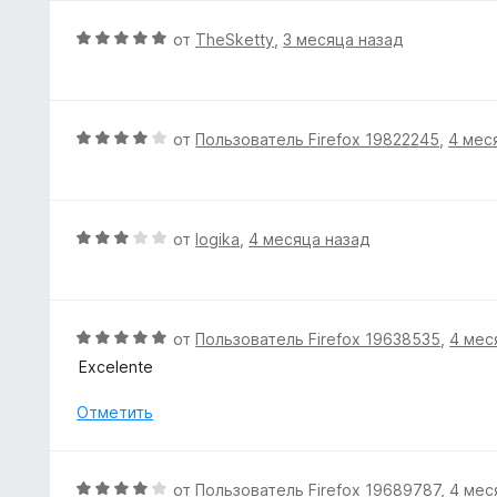
н
н
а
е
О
от
TheSketty
,
3 месяца назад
5
н
ц
и
о
е
з
н
н
5
а
е
О
от
Пользователь Firefox 19822245
,
4 мес
5
н
ц
и
о
е
з
н
н
5
а
е
О
от
logika
,
4 месяца назад
5
н
ц
и
о
е
з
н
н
5
а
е
О
от
Пользователь Firefox 19638535
,
4 мес
4
н
ц
Excelente
и
о
е
з
н
н
Отметить
5
а
е
3
н
и
о
О
от
Пользователь Firefox 19689787
,
4 мес
з