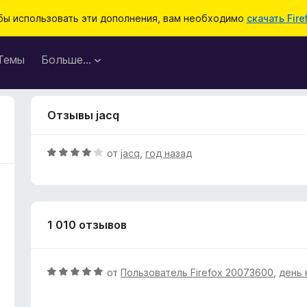
бы использовать эти дополнения, вам необходимо
скачать Fire
Темы
Больше…
Отзывы jacq
О
от
jacq
,
год назад
ц
е
н
е
1 010 отзывов
н
о
н
а
О
от
Пользователь Firefox 20073600
,
день 
4
ц
и
е