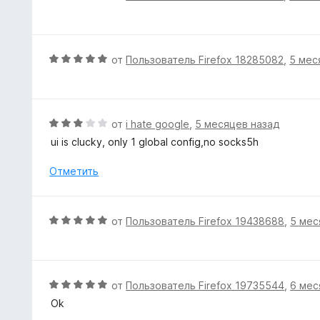
н
ц
5
а
е
5
н
и
е
О
от
Пользователь Firefox 18285082
,
5 мес
з
н
ц
5
о
е
н
н
а
е
О
от
i hate google
,
5 месяцев назад
4
н
ц
ui is clucky, only 1 global config,no socks5h
и
о
е
з
н
н
Отметить
5
а
е
5
н
и
о
О
от
Пользователь Firefox 19438688
,
5 мес
з
н
ц
5
а
е
3
н
и
е
О
от
Пользователь Firefox 19735544
,
6 мес
з
н
ц
5
Ok
о
е