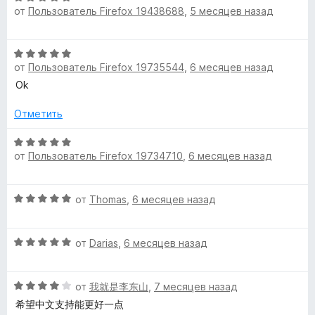
о
от
Пользователь Firefox 19438688
,
5 месяцев назад
ц
и
н
е
з
а
н
5
О
3
е
от
Пользователь Firefox 19735544
,
6 месяцев назад
ц
и
н
е
з
Ok
о
н
5
н
е
Отметить
а
н
5
о
О
и
от
Пользователь Firefox 19734710
,
6 месяцев назад
н
ц
з
а
е
5
5
н
О
от
Thomas
,
6 месяцев назад
и
е
ц
з
н
е
5
о
О
н
от
Darias
,
6 месяцев назад
н
ц
е
а
е
н
5
О
н
от
我就是李东山
,
7 месяцев назад
о
и
ц
е
н
希望中文支持能更好一点
з