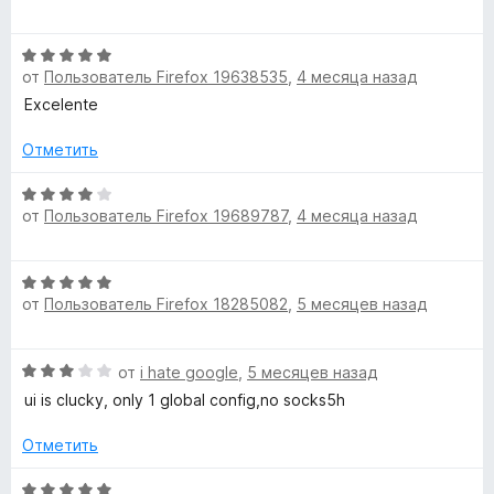
ц
н
а
з
е
о
5
5
О
н
н
и
от
Пользователь Firefox 19638535
,
4 месяца назад
ц
е
а
з
е
н
Excelente
4
5
н
о
и
е
н
Отметить
з
н
а
5
о
О
3
от
Пользователь Firefox 19689787
,
4 месяца назад
н
ц
и
а
е
з
5
н
5
О
и
е
от
Пользователь Firefox 18285082
,
5 месяцев назад
ц
з
н
е
5
о
н
н
О
от
i hate google
,
5 месяцев назад
е
а
ц
н
ui is clucky, only 1 global config,no socks5h
4
е
о
и
н
н
Отметить
з
е
а
5
н
О
5