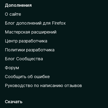
е
Дополнения
й
О сайте
т
и
Блог дополнений для Firefox
н
Мастерская расширений
а
Центр разработчика
д
о
Политики разработчика
м
Блог Сообщества
а
ш
Форум
н
Сообщить об ошибке
ю
Руководство по написанию отзывов
ю
с
т
Скачать
р