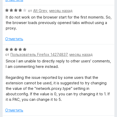
з
е
а
5
x
н
О
5
от
Alt Grey
,
месяц назад
о
ц
и
It do not work on the browser start for the first moments. So,
y
н
е
з
the browser loads previously opened tabs without using a
а
н
5
proxy.
5
е
S
и
н
Отметить
з
о
t
5
н
О
а
от
Пользователь Firefox 14274837
,
месяц назад
ц
a
4
е
Since I am unable to directly reply to other users' comments,
и
н
I am commenting here instead.
n
з
е
5
н
Regarding the issue reported by some users that the
о
extension cannot be used, it is suggested to try changing
d
н
the value of the "network.proxy.type" setting in
а
about:config. If the value is 0, you can try changing it to 1. If
a
5
it is PAC, you can change it to 5.
и
r
з
Отметить
5