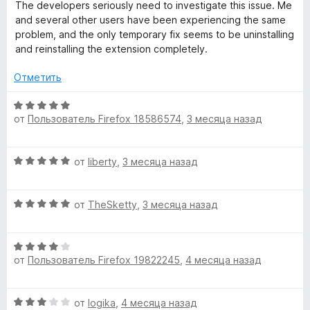
н
з
The developers seriously need to investigate this issue. Me
а
5
and several other users have been experiencing the same
3
problem, and the only temporary fix seems to be uninstalling
и
and reinstalling the extension completely.
з
5
Отметить
О
от
Пользователь Firefox 18586574
,
3 месяца назад
ц
е
н
О
от
liberty
,
3 месяца назад
е
ц
н
е
о
О
н
от
TheSketty
,
3 месяца назад
н
ц
е
а
е
н
5
О
н
о
и
от
Пользователь Firefox 19822245
,
4 месяца назад
ц
е
н
з
е
н
а
5
н
о
5
О
от
logika
,
4 месяца назад
е
н
и