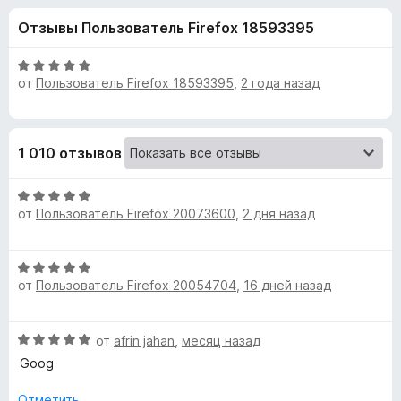
н
и
з
Отзывы Пользователь Firefox 18593395
з
е
а
5
р
О
а
от
Пользователь Firefox 18593395
,
2 года назад
«
ц
F
е
н
i
F
е
r
1 010 отзывов
н
e
o
о
f
О
н
o
x
от
Пользователь Firefox 20073600
,
2 дня назад
ц
а
x
е
5
н
и
y
О
е
з
от
Пользователь Firefox 20054704
,
16 дней назад
ц
н
5
P
е
о
н
н
О
от
afrin jahan
,
месяц назад
r
е
а
ц
н
Goog
5
е
о
и
o
н
н
Отметить