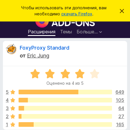
П
Войти
Чтобы использовать эти дополнения, вам
С
о
необходимо
скачать Firefox
.
к
Д
и
р
о
ы
с
т
п
Расширения
Темы
Больше…
к
ь
о
э
т
л
О
FoxyProxy Standard
о
н
у
от
Eric Jung
в
е
т
е
н
д
о
О
и
з
м
ц
я
л
Оценено на 4 из 5
е
е
д
ы
н
н
5
649
л
и
е
е
4
105
я
в
н
б
3
64
о
р
н
ы
2
27
а
а
1
165
4
у