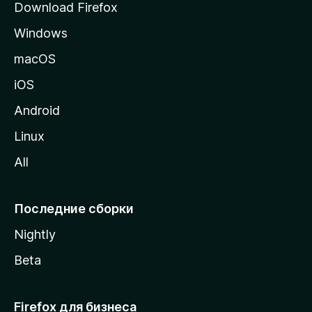
Download Firefox
а
Windows
н
и
macOS
ц
iOS
у
M
Android
o
Linux
z
All
i
l
l
Последние сборки
a
Nightly
Beta
Firefox для бизнеса