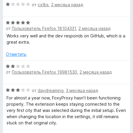
d
О
от
cxtbs
,
2 месяца назад
ц
е
»
О
н
от
Пользователь Firefox 18104331
,
2 месяца назад
ц
е
е
н
Works very well and the dev responds on GitHub, which is a
н
о
great extra.
е
н
н
а
Отметить
о
1
н
О
и
от
Пользователь Firefox 19981530
,
2 месяца назад
а
ц
з
5
е
5
и
н
О
от
daydreaming
,
3 месяца назад
з
е
ц
5
н
For almost a year now, FoxyProxy hasn’t been functioning
е
о
properly. The extension keeps staying connected to the
н
н
very first city that was selected during the initial setup. Even
е
а
when changing the location in the settings, it still remains
н
2
stuck on that original city.
о
и