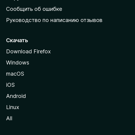
н
Сообщить об ошибке
ю
Руководство по написанию отзывов
ю
с
т
Скачать
р
Download Firefox
а
Windows
н
и
macOS
ц
iOS
у
M
Android
o
Linux
z
All
i
l