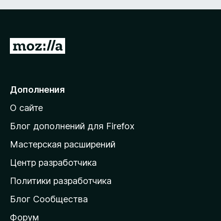
П
е
р
е
Дополнения
й
О сайте
т
и
Блог дополнений для Firefox
н
Мастерская расширений
а
Центр разработчика
д
о
Политики разработчика
м
Блог Сообщества
а
ш
Форум