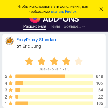
П
Войти
Чтобы использовать эти дополнения, вам
С
о
необходимо
скачать Firefox
.
к
Д
и
р
о
ы
с
т
п
Расширения
Темы
Больше…
к
ь
о
э
т
л
О
FoxyProxy Standard
о
н
у
от
Eric Jung
в
е
т
е
н
д
о
О
и
з
м
ц
я
л
Оценено на 4 из 5
е
е
д
ы
н
н
5
649
л
и
е
е
4
105
я
в
н
б
3
64
о
р
н
ы
2
27
а
а
1
165
4
у