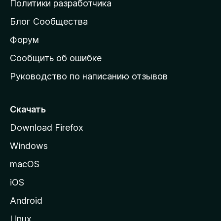
Политики разработчика
м
Блог Сообщества
а
ш
Форум
н
Сообщить об ошибке
ю
Руководство по написанию отзывов
ю
с
т
Скачать
р
Download Firefox
а
Windows
н
и
macOS
ц
iOS
у
M
Android
o
Linux