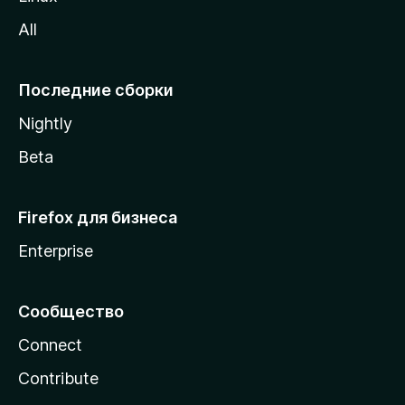
z
All
i
l
l
Последние сборки
a
Nightly
Beta
Firefox для бизнеса
Enterprise
Сообщество
Connect
Contribute