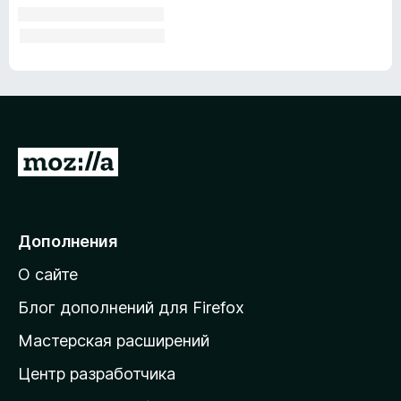
П
е
р
е
Дополнения
й
О сайте
т
и
Блог дополнений для Firefox
н
Мастерская расширений
а
Центр разработчика
д
о