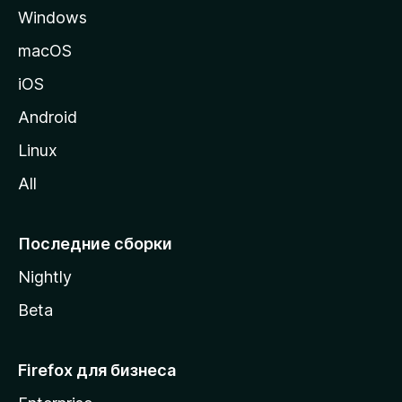
Windows
н
и
macOS
ц
iOS
у
M
Android
o
Linux
z
All
i
l
l
Последние сборки
a
Nightly
Beta
Firefox для бизнеса