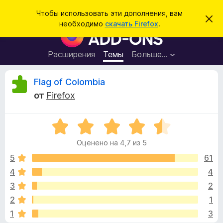
П
Войти
Чтобы использовать эти дополнения, вам
С
о
необходимо
скачать Firefox
.
к
Д
и
р
о
ы
с
т
п
Расширения
Темы
Больше…
к
ь
о
э
т
л
О
Flag of Colombia
о
н
у
от
Firefox
в
е
т
е
н
д
о
О
и
з
м
ц
я
л
Оценено на 4,7 из 5
е
е
д
ы
н
н
5
61
л
и
е
е
4
4
я
в
н
б
3
2
о
р
н
ы
2
1
а
а
1
3
4
у