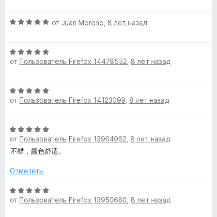
е
з
н
н
5
о
О
от
Juan Moreno
,
8 лет назад
е
н
ц
н
а
е
о
5
О
н
н
и
от
Пользователь Firefox 14478552
,
8 лет назад
ц
е
а
з
е
н
5
5
н
о
и
О
е
н
з
от
Пользователь Firefox 14123099
,
8 лет назад
ц
н
а
5
е
о
5
н
н
и
О
е
а
з
от
Пользователь Firefox 13964962
,
8 лет назад
ц
н
5
5
е
不错，颜色舒适。
о
и
н
н
з
е
Отметить
а
5
н
5
о
О
и
от
Пользователь Firefox 13950680
,
8 лет назад
н
ц
з
а
е
5