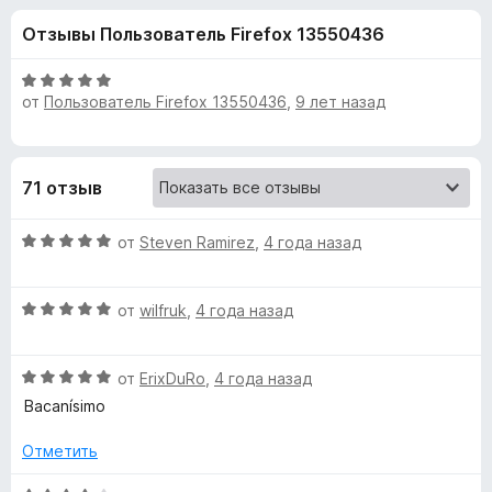
н
,
з
Отзывы Пользователь Firefox 13550436
7
е
а
и
р
з
О
а
от
Пользователь Firefox 13550436
,
9 лет назад
«
5
ц
F
е
н
i
F
е
r
71 отзыв
н
e
l
о
f
О
н
от
Steven Ramirez
,
4 года назад
o
a
ц
а
x
е
5
О
н
от
wilfruk
,
4 года назад
и
g
ц
е
з
е
н
5
o
О
н
от
ErixDuRo
,
4 года назад
о
ц
е
н
Bacanísimo
f
е
н
а
н
о
5
Отметить
е
н
и
C