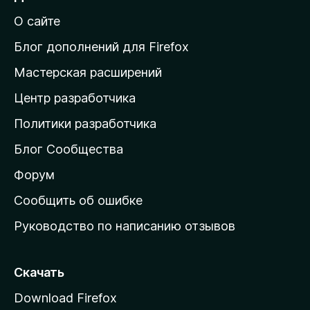
й
О сайте
т
и
Блог дополнений для Firefox
н
Мастерская расширений
а
Центр разработчика
д
о
Политики разработчика
м
Блог Сообщества
а
ш
Форум
н
Сообщить об ошибке
ю
Руководство по написанию отзывов
ю
с
т
Скачать
р
Download Firefox
а