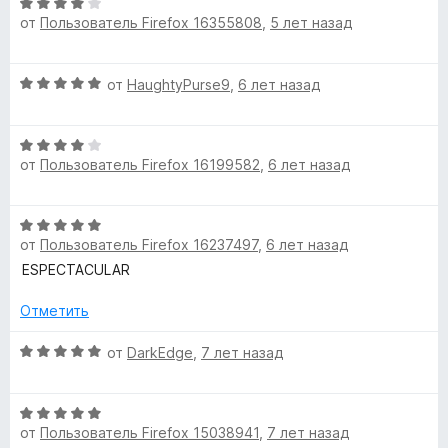
н
а
з
О
о
5
от
Пользователь Firefox 16355808
,
5 лет назад
5
ц
o
н
и
е
а
з
н
l
О
5
от
HaughtyPurse9
,
6 лет назад
5
е
ц
и
н
е
o
з
о
О
н
5
н
от
Пользователь Firefox 16199582
,
6 лет назад
ц
е
а
m
е
н
4
н
о
и
b
О
е
н
з
от
Пользователь Firefox 16237497
,
6 лет назад
ц
н
а
5
е
ESPECTACULAR
i
о
5
н
н
и
е
Отметить
а
з
a
н
4
5
о
О
от
DarkEdge
,
7 лет назад
и
»
н
ц
з
а
е
5
О
5
н
от
Пользователь Firefox 15038941
,
7 лет назад
ц
и
е