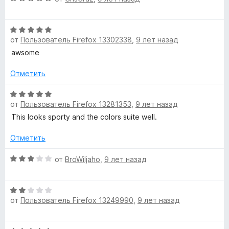
о
ц
н
е
а
О
н
5
от
Пользователь Firefox 13302338
,
9 лет назад
ц
е
и
е
н
awsome
з
н
о
5
е
н
Отметить
н
а
о
О
5
от
Пользователь Firefox 13281353
,
9 лет назад
н
ц
и
а
е
з
This looks sporty and the colors suite well.
5
н
5
и
е
Отметить
з
н
5
о
О
от
BroWiljaho
,
9 лет назад
н
ц
а
е
О
5
н
от
Пользователь Firefox 13249990
,
9 лет назад
ц
и
е
е
з
н
н
5
о