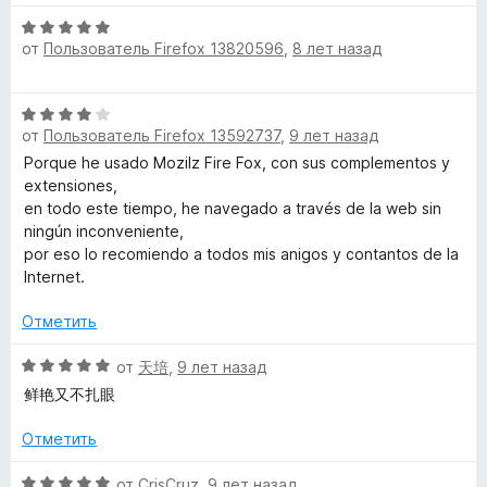
5
н
О
и
е
от
Пользователь Firefox 13820596
,
8 лет назад
ц
з
н
е
5
о
н
н
О
е
а
от
Пользователь Firefox 13592737
,
9 лет назад
ц
н
5
е
Porque he usado Mozilz Fire Fox, con sus complementos y
о
и
н
extensiones,
н
з
е
en todo este tiempo, he navegado a través de la web sin
а
5
н
ningún inconveniente,
5
о
por eso lo recomiendo a todos mis anigos y contantos de la
и
н
Internet.
з
а
5
4
Отметить
и
з
О
от
天培
,
9 лет назад
5
ц
鲜艳又不扎眼
е
н
Отметить
е
н
О
от
CrisCruz
,
9 лет назад