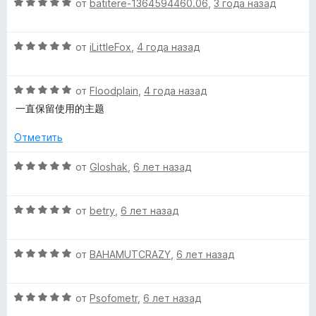
н
а
з
О
от
batitere-1364594460.06
,
3 года назад
о
5
5
ц
e
н
и
е
а
з
О
н
от
iLittleFox
,
4 года назад
o
5
5
ц
е
и
е
н
w
з
О
н
от
Floodplain
,
4 года назад
о
5
ц
е
н
一直保留使用的主题
е
н
а
l
н
о
5
Отметить
е
н
и
s
н
а
з
О
от
Gloshak
,
6 лет назад
о
5
5
ц
»
н
и
е
а
з
О
н
от
betry
,
6 лет назад
5
5
ц
е
и
е
н
з
О
н
от
BAHAMUTCRAZY
,
6 лет назад
о
5
ц
е
н
е
н
а
О
н
от
Psofometr
,
6 лет назад
о
5
ц
е
н
и