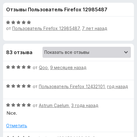
н
,
з
Отзывы Пользователь Firefox 12985487
7
е
а
и
р
з
О
а
от
Пользователь Firefox 12985487
,
7 лет назад
«
5
ц
F
е
н
i
F
е
r
83 отзыва
н
e
i
о
f
О
н
от
Qoo
,
9 месяцев назад
o
v
ц
а
x
е
5
О
н
от
Пользователь Firefox 12432101
,
год назад
и
e
ц
е
з
е
н
5
C
О
н
от
Astrum Caelum
,
3 года назад
о
ц
е
н
Nice.
u
е
н
а
н
о
5
Отметить
е
н
и
t