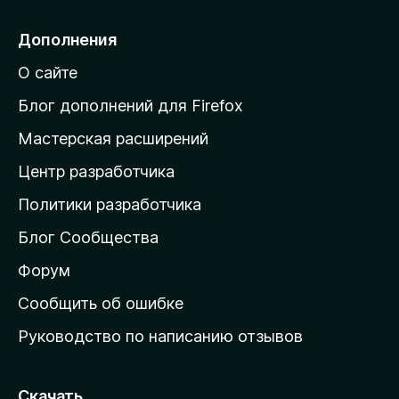
р
е
Дополнения
й
О сайте
т
и
Блог дополнений для Firefox
н
Мастерская расширений
а
Центр разработчика
д
о
Политики разработчика
м
Блог Сообщества
а
ш
Форум
н
Сообщить об ошибке
ю
Руководство по написанию отзывов
ю
с
т
Скачать