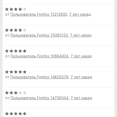
е
н
а
з
О
н
о
5
5
от
Пользователь Firefox 15212933
,
7 лет назад
ц
е
н
и
е
н
а
з
н
о
5
5
О
е
н
и
от
Пользователь Firefox 15085153
,
7 лет назад
ц
н
а
з
е
о
5
5
н
н
и
О
е
а
з
от
Пользователь Firefox 10684424
,
7 лет назад
ц
н
4
5
е
о
и
н
н
з
О
е
а
5
от
Пользователь Firefox 14825579
,
7 лет назад
ц
н
4
е
о
и
н
н
з
О
е
а
5
от
Пользователь Firefox 14736504
,
7 лет назад
ц
н
5
е
о
и
н
н
з
О
е
а
5