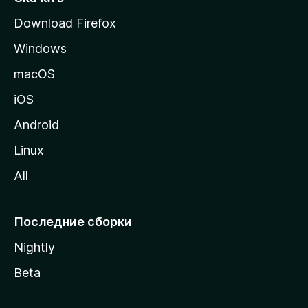
р
Download Firefox
а
Windows
н
и
macOS
ц
iOS
у
M
Android
o
Linux
z
All
i
l
l
Последние сборки
a
Nightly
Beta