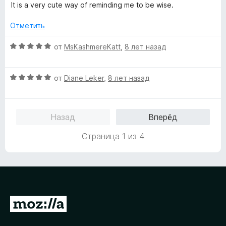
е
It is a very cute way of reminding me to be wise.
о
и
н
н
з
е
Отметить
а
5
н
5
о
О
от
MsKashmereKatt
,
8 лет назад
и
н
ц
з
а
е
5
О
5
н
от
Diane Leker
,
8 лет назад
ц
и
е
е
з
н
н
5
о
Назад
Вперёд
е
н
н
а
Страница 1 из 4
о
5
н
и
а
з
5
5
и
з
П
5
е