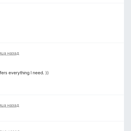
яца назад
fers everything I need. ))
яца назад