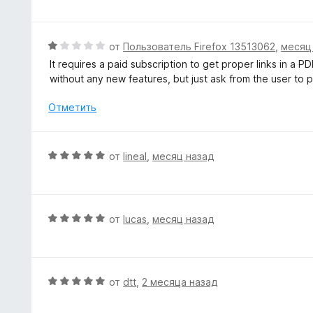
з
е
5
н
е
О
от
Пользователь Firefox 13513062
,
месяц
н
ц
It requires a paid subscription to get proper links in a 
о
е
without any new features, but just ask from the user to pay
н
н
а
е
Отметить
1
н
и
о
з
н
О
от
lineal
,
месяц назад
5
а
ц
1
е
и
н
з
е
О
от
lucas
,
месяц назад
5
н
ц
о
е
н
н
а
е
О
от
dtt
,
2 месяца назад
5
н
ц
и
о
е