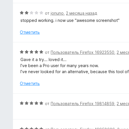
з
н
н
5
а
е
О
от
jonuno
,
2 месяца назад
5
н
ц
stopped working. i now use "awesome screenshot"
и
о
е
з
н
н
Отметить
5
а
е
5
н
и
о
О
от
Пользователь Firefox 16923550
,
2 мес
з
н
ц
5
Gave it a try... loved it...
а
е
I’ve been a Pro user for many years now.
2
н
I’ve never looked for an alternative, because this tool of
и
е
з
н
Отметить
5
о
н
а
О
от
Пользователь Firefox 19814859
,
2 мес
5
ц
и
е
з
н
5
е