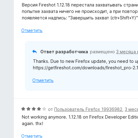
ц
Версия Fireshot 1.12.18 перестала захватывать страни
е
попытке захвата ничего не происходит, а при повторн
н
появляется надпись: "Завершить захват (ctr+Shift+Y)
е
н
Отметить
о
н
а
Ответ разработчика
размещено
3 месяца 
5
Thanks. Due to new Firefox update, you need to up
и
https://getfireshot.com/downloads/fireshot_pro-2.1
з
5
Отметить
О
от
Пользователь Firefox 19936982
,
3 мес
ц
Not working anymore. 1.12.18 on Firefox Developer Editi
е
again. thx!
н
е
Отметить