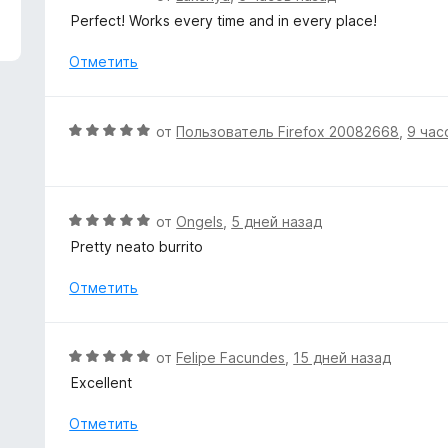
з
ц
Perfect! Works every time and in every place!
5
е
н
Отметить
е
н
о
О
от
Пользователь Firefox 20082668
,
9 час
н
ц
а
е
5
н
и
е
О
от
Ongels
,
5 дней назад
з
н
ц
5
Pretty neato burrito
о
е
н
н
Отметить
а
е
5
н
и
о
О
от
Felipe Facundes
,
15 дней назад
з
н
ц
5
Excellent
а
е
5
н
Отметить
и
е