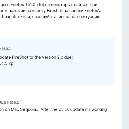
цы в Firefox 151.0 x64 на некоторых сайтах. При
ом нажатии на иконку Fireshot на панели Firefox'а
". Разработчики, пожалуйста, исправьте ситуацию!
назад
date FireShot to the version 2.x due:
.4.5.xpi
яца назад
on on Mac Sequoia... After the quick update it's working