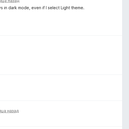
яца назад
 in dark mode, even if I select Light theme.
яца назад