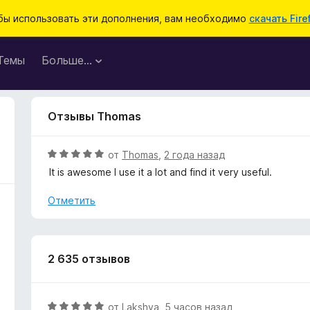
бы использовать эти дополнения, вам необходимо
скачать Fire
Темы
Больше…
Отзывы Thomas
О
от
Thomas
,
2 года назад
ц
It is awesome I use it a lot and find it very useful.
е
н
Отметить
е
н
о
н
2 635 отзывов
а
5
и
О
от
Lakshya
,
5 часов назад