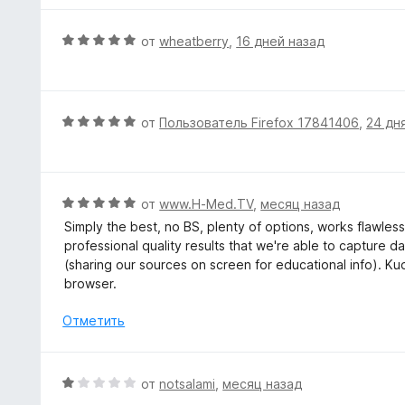
з
н
5
о
О
от
wheatberry
,
16 дней назад
н
ц
а
е
5
н
и
е
О
от
Пользователь Firefox 17841406
,
24 дн
з
н
ц
5
о
е
н
н
а
е
О
от
www.H-Med.TV
,
месяц назад
5
н
ц
Simply the best, no BS, plenty of options, works flawlessl
и
о
е
professional quality results that we're able to capture 
з
н
н
(sharing our sources on screen for educational info). Ku
5
а
е
browser.
5
н
и
о
Отметить
з
н
5
а
5
О
от
notsalami
,
месяц назад
и
ц