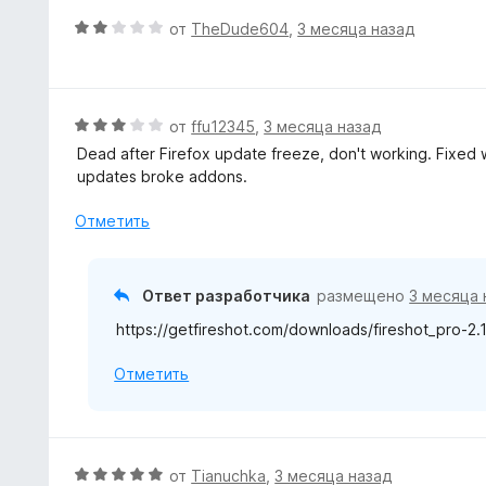
а
е
О
от
TheDude604
,
3 месяца назад
4
н
ц
и
о
е
з
н
н
5
а
е
О
от
ffu12345
,
3 месяца назад
1
н
ц
Dead after Firefox update freeze, don't working. Fixed w
и
о
е
updates broke addons.
з
н
н
5
а
е
Отметить
2
н
и
о
з
н
Ответ разработчика
размещено
3 месяца 
5
а
https://getfireshot.com/downloads/fireshot_pro-2.1
3
и
Отметить
з
5
О
от
Tianuchka
,
3 месяца назад