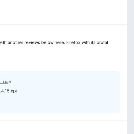
ith another reviews below here. Firefox with its brutal
назад
.4.15.xpi