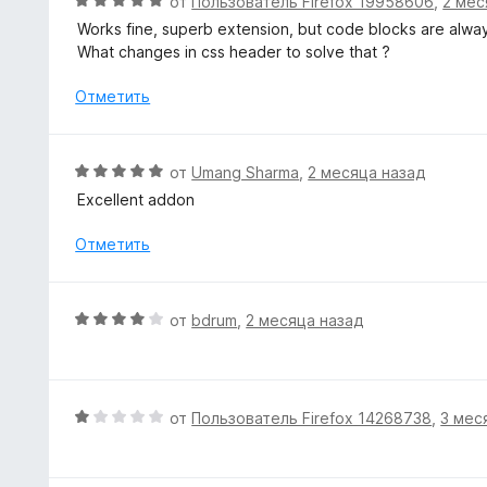
О
от
Пользователь Firefox 19958606
,
2 мес
н
ц
Works fine, superb extension, but code blocks are always
о
е
What changes in css header to solve that ?
н
н
а
е
Отметить
5
н
и
о
з
н
О
от
Umang Sharma
,
2 месяца назад
5
а
ц
Excellent addon
5
е
и
н
Отметить
з
е
5
н
о
О
от
bdrum
,
2 месяца назад
н
ц
а
е
5
н
и
е
О
от
Пользователь Firefox 14268738
,
3 мес
з
н
ц
5
о
е
н
н