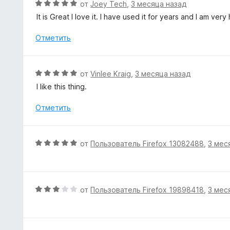
е
О
от
Joey Tech
,
3 месяца назад
з
н
ц
5
It is Great I love it. I have used it for years and I am very
о
е
н
н
Отметить
а
е
5
н
и
о
О
от
Vinlee Kraig
,
3 месяца назад
з
н
ц
5
I like this thing.
а
е
5
н
Отметить
и
е
з
н
5
о
О
от
Пользователь Firefox 13082488
,
3 мес
н
ц
а
е
5
н
и
е
О
от
Пользователь Firefox 19898418
,
3 мес
з
н
ц
5
о
е
н
н
а