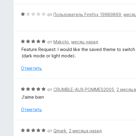
1
н
и
е
О
от
Пользователь Firefox 19989869
,
месяц
з
н
ц
5
о
е
н
н
а
е
О
от
Makoto
,
месяц назад
5
н
ц
Feature Request: I would like the saved theme to switc
и
о
е
(dark mode or light mode).
з
н
н
5
а
е
Отметить
1
н
и
о
з
н
О
от
CRUMBLE-AUX-POMMES2005
,
2 месяца
5
а
ц
J'aime bien
5
е
и
н
Отметить
з
е
5
н
о
О
от
Qmark
,
2 месяца назад
н