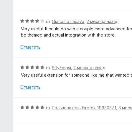
ц
а
е
5
н
и
е
О
от
Giacomo Lacava
,
2 месяца назад
з
н
ц
5
Very useful. It could do with a couple more advanced feat
о
е
be themed and actual integration with the store.
н
н
а
е
Отметить
5
н
и
о
з
н
О
от
SillyFiepsi
,
2 месяца назад
5
а
ц
Very useful extension for someone like me that wanted
4
е
и
н
Отметить
з
е
5
н
о
О
от
Пользователь Firefox 19930371
,
3 мес
н
ц
а
е
5
н
и