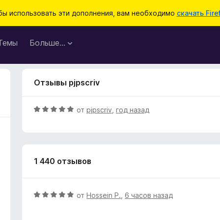
бы использовать эти дополнения, вам необходимо
скачать Fire
Темы
Больше…
Отзывы pjpscriv
О
от
pjpscriv
,
год назад
ц
е
н
е
1 440 отзывов
н
о
н
а
О
от
Hossein P.
,
6 часов назад
5
ц
и
е