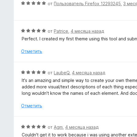
е
О
от
Пользователь Firefox 12293245
,
3 мес
5
н
ц
и
о
е
з
н
н
5
а
е
О
от
Patrice
,
4 месяца назад
3
н
ц
Perfect. I created my first theme using this tool and subm
и
о
е
з
н
н
Отметить
5
а
е
5
н
и
о
О
от
LaubeQ
,
4 месяца назад
з
н
ц
5
It's an amazing and simple way to create your own theme 
а
е
added more visual/text descriptions of each thing espe
5
н
long wouldn't know the names of each element. And do
и
е
з
н
Отметить
5
о
н
а
О
от
Agm
,
4 месяца назад
5
ц
Couldn't get it to work because i was using another extens
и