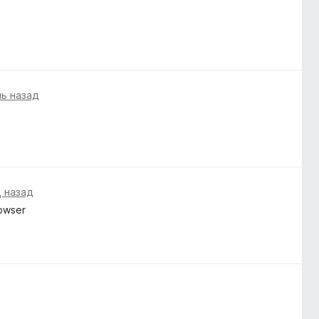
нь назад
 назад
rowser