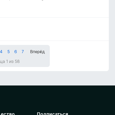
4
5
6
7
Вперёд
ца 1 из 58
ество
Подписаться