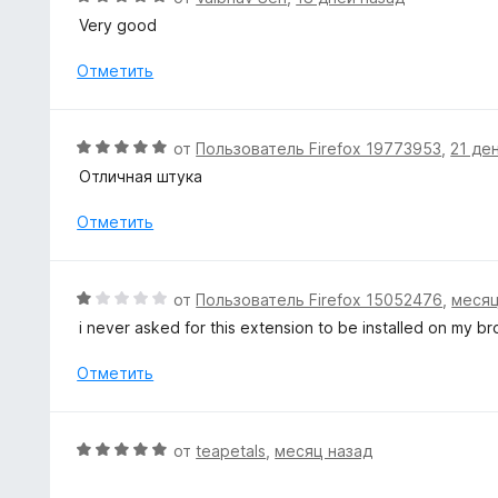
5
н
ц
Very good
и
о
е
з
н
н
Отметить
5
а
е
5
н
и
о
О
от
Пользователь Firefox 19773953
,
21 де
з
н
ц
5
Отличная штука
а
е
5
н
Отметить
и
е
з
н
5
о
О
от
Пользователь Firefox 15052476
,
месяц
н
ц
i never asked for this extension to be installed on my b
а
е
5
н
Отметить
и
е
з
н
5
о
О
от
teapetals
,
месяц назад
н
ц
а
е