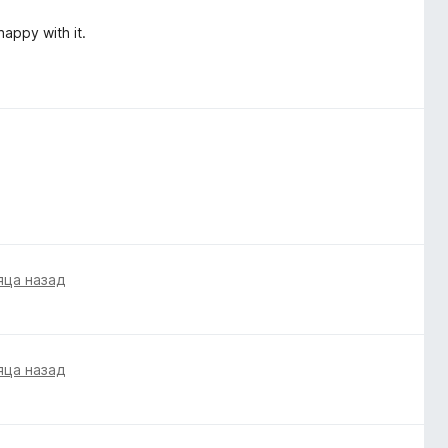
 happy with it.
яца назад
яца назад