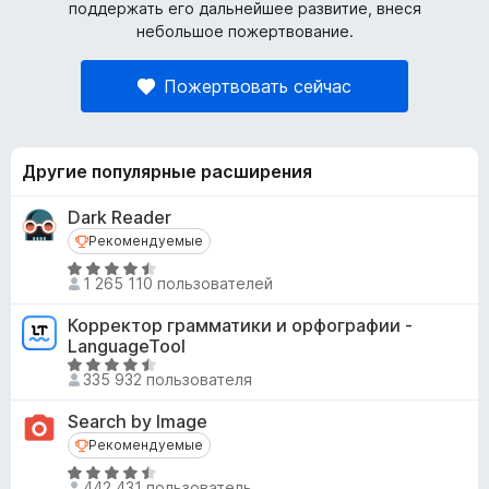
поддержать его дальнейшее развитие, внеся
небольшое пожертвование.
Пожертвовать сейчас
Другие популярные расширения
Dark Reader
Рекомендуемые
Рекомендуемые
О
1 265 110 пользователей
ц
е
Корректор грамматики и орфографии -
н
LanguageTool
е
О
335 932 пользователя
н
ц
о
е
Search by Image
н
н
Рекомендуемые
Рекомендуемые
а
е
О
4
н
442 431 пользователь