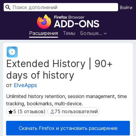
П
Войти
о
Д
и
о
с
п
Расширения
Темы
Больше…
к
о
л
М
н
е
Extended History | 90+
т
е
а
н
days of history
д
и
а
я
от
ElveApps
н
д
н
Unlimited history retention, session management, time
л
ы
tracking, bookmarks, multi-device.
я
е
5 (5 отзывов)
75 пользователей
5 (5 отзывов)
75 пользователей
р
б
а
р
с
а
Скачать Firefox и установить расширение
ш
у