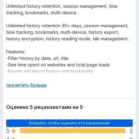
Unlimited history retention, session management, time
tracking, bookmarks, multi-device.
Unlimited history retention 90+ days, session management,
time tracking, bookmarks, multi-device, history export,
history encryption, history reading mode, tab management .
Features:
-Filter history by date, url, title
-See time spent on websites and total page loads
-Export and import history and bookmarks
-Export session tabs and see previous sessions
-Quick access to recent history by pressing extension
Р
прочитать больше
button
а
-Change accent colors
з
-Delete history per day, based on filter, or selection even
в
Оценено 5 рецензентами на 5
from popup
е
-Option to periodically save session as html file
р
О
-Keep history more then 90 days
Войдите, чтобы оценить это расширение
н
ц
-Search history inside popup itself
и
5
5
е
-Store tabs
т