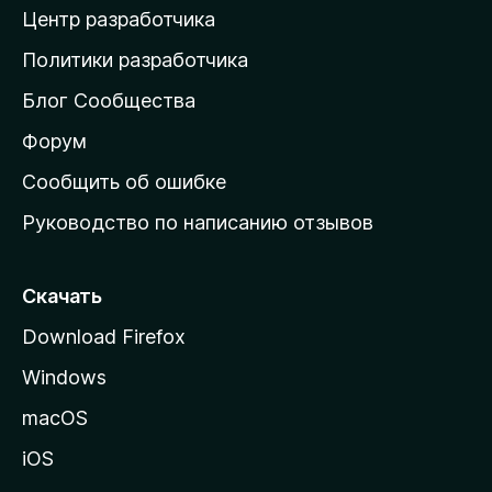
Центр разработчика
д
о
Политики разработчика
м
Блог Сообщества
а
ш
Форум
н
Сообщить об ошибке
ю
Руководство по написанию отзывов
ю
с
т
Скачать
р
Download Firefox
а
Windows
н
и
macOS
ц
iOS
у