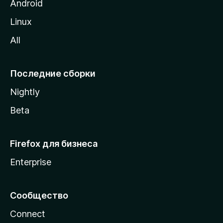
M
Android
o
Linux
z
All
i
l
l
Последние сборки
a
Nightly
Beta
Firefox для бизнеса
Enterprise
Сообщество
Connect