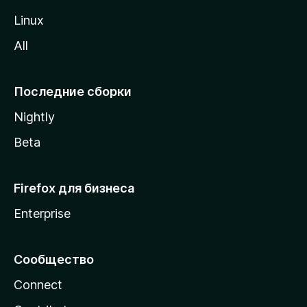
o
Linux
z
All
i
l
l
Последние сборки
a
Nightly
Beta
Firefox для бизнеса
Enterprise
Сообщество
Connect