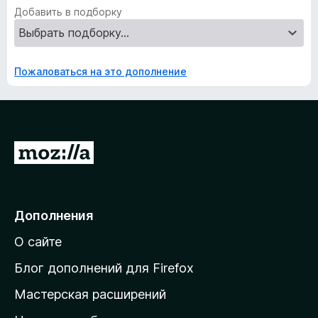
Добавить в подборку
Пожаловаться на это дополнение
П
е
р
е
Дополнения
й
О сайте
т
и
Блог дополнений для Firefox
н
Мастерская расширений
а