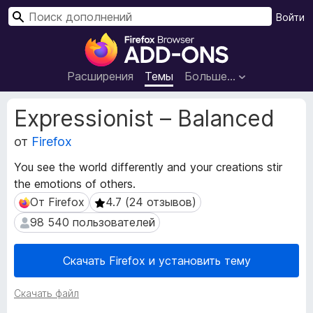
П
Войти
о
Д
и
о
с
п
Расширения
Темы
Больше…
к
о
л
М
Expressionist – Balanced
н
е
т
от
Firefox
е
а
н
You see the world differently and your creations stir
д
и
the emotions of others.
а
я
н
От Firefox
4.7 (24 отзывов)
От Firefox
4.7 (24 отзывов)
д
н
98 540 пользователей
98 540 пользователей
л
ы
я
е
р
б
Скачать Firefox и установить тему
а
р
с
а
Скачать файл
ш
у