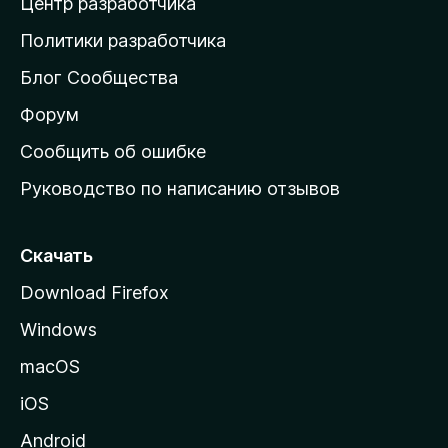
Центр разработчика
д
о
Политики разработчика
м
Блог Сообщества
а
ш
Форум
н
Сообщить об ошибке
ю
Руководство по написанию отзывов
ю
с
т
Скачать
р
Download Firefox
а
Windows
н
и
macOS
ц
iOS
у
M
Android