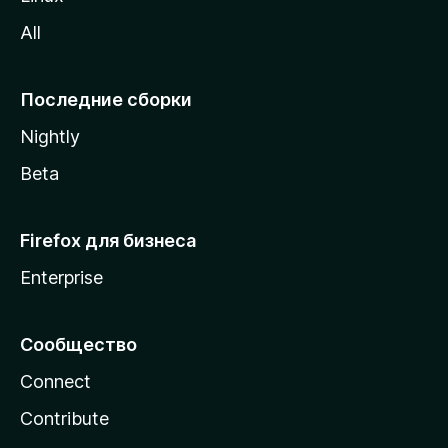
z
All
i
l
l
Последние сборки
a
Nightly
Beta
Firefox для бизнеса
Enterprise
Сообщество
Connect
Contribute