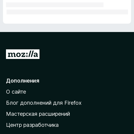
П
е
р
е
Дополнения
й
О сайте
т
и
Блог дополнений для Firefox
н
Мастерская расширений
а
Центр разработчика
д
о