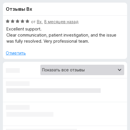
н
,
з
Отзывы Bx
2
е
а
и
р
з
О
от
Bx
,
8 месяцев назад
а
«
5
ц
Excellent support.
F
е
Clear communication, patient investigation, and the issue
н
i
was fully resolved. Very professional team.
M
е
r
н
Отметить
e
e
о
f
н
o
t
а
x
5
и
a
з
5
M
a
s