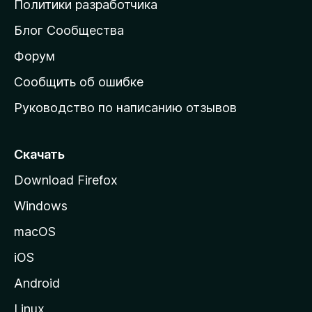
Политики разработчика
м
Блог Сообщества
а
ш
Форум
н
Сообщить об ошибке
ю
Руководство по написанию отзывов
ю
с
т
Скачать
р
Download Firefox
а
Windows
н
и
macOS
ц
iOS
у
M
Android
o
Linux