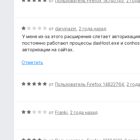
О
от
Пользователь Firefox 18740145
,
2 год
1
н
ц
и
о
е
з
н
н
5
а
е
О
от
darvinazin
,
2 года назад
5
н
ц
У меня из-за этого расширения слетает авторизация
и
о
е
постоянно работают процессы dasHost.exe и conhost
з
н
н
авторизации на сайтах.
5
а
е
5
н
Отметить
и
о
з
н
5
а
О
от
Пользователь Firefox 14822764
,
2 год
1
ц
и
е
з
н
5
е
О
от
Franki
,
2 года назад
н
ц
о
е
н
н
а
е