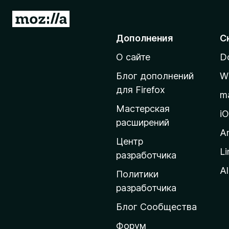
П
е
Дополнения
С
р
О сайте
D
е
й
Блог дополнений
W
т
для Firefox
m
и
Мастерская
н
i
расширений
а
A
д
Центр
Li
о
разработчика
м
Al
Политики
а
разработчика
ш
Блог Сообщества
н
ю
Форум