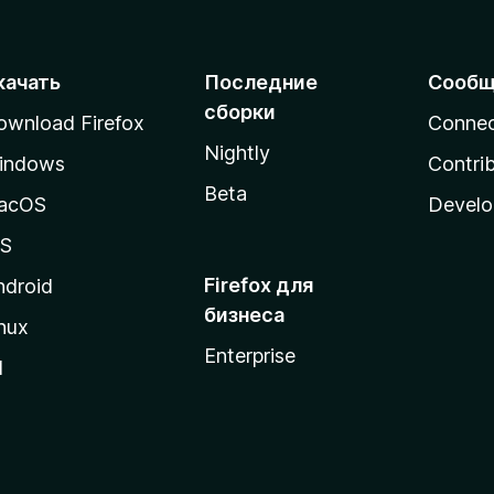
качать
Последние
Сообщ
сборки
ownload Firefox
Conne
Nightly
indows
Contri
Beta
acOS
Develo
OS
Firefox для
ndroid
бизнеса
nux
Enterprise
l