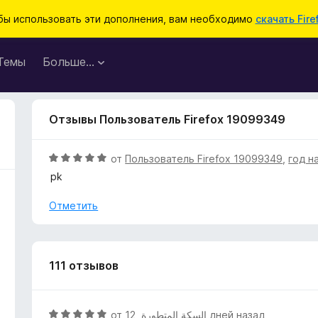
бы использовать эти дополнения, вам необходимо
скачать Fire
Темы
Больше…
Отзывы Пользователь Firefox 19099349
О
от
Пользователь Firefox 19099349
,
год н
ц
pk
е
н
Отметить
е
н
о
н
111 отзывов
а
5
и
О
от
,
السكة المتطورة
12 дней назад