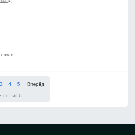
 назад
а назад
3
4
5
Вперёд
ца 1 из 5