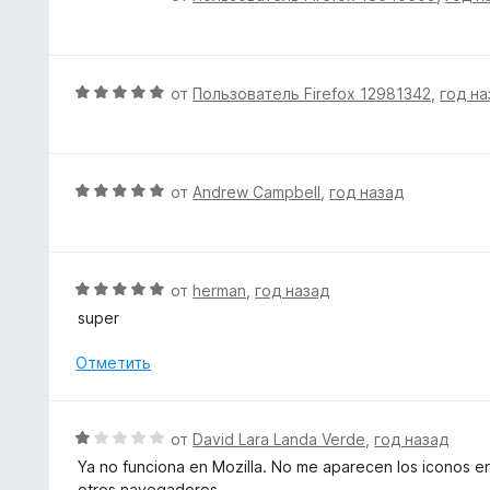
5
н
ц
и
о
е
з
н
н
5
а
е
О
от
Пользователь Firefox 12981342
,
год на
5
н
ц
и
о
е
з
н
н
5
а
е
О
от
Andrew Campbell
,
год назад
5
н
ц
и
о
е
з
н
н
5
а
е
О
от
herman
,
год назад
5
н
ц
super
и
о
е
з
н
н
Отметить
5
а
е
5
н
и
о
О
от
David Lara Landa Verde
,
год назад
з
н
ц
5
Ya no funciona en Mozilla. No me aparecen los iconos e
а
е
otros navegadores.