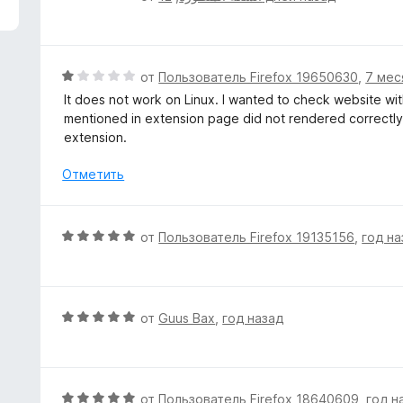
з
ц
5
е
н
е
О
от
Пользователь Firefox 19650630
,
7 мес
н
ц
It does not work on Linux. I wanted to check website with
о
е
mentioned in extension page did not rendered correctly,
н
н
extension.
а
е
5
н
Отметить
и
о
з
н
5
а
О
от
Пользователь Firefox 19135156
,
год на
1
ц
и
е
з
н
5
е
О
от
Guus Bax
,
год назад
н
ц
о
е
н
н
а
е
О
от
Пользователь Firefox 18640609
,
год н