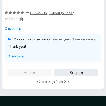
е
о
н
н
О
от
Lui5Jo53in
,
3 месяца назад
е
а
ц
н
the best 🤗
5
е
о
и
н
н
Отметить
з
е
а
5
н
5
Ответ разработчика
размещено
3 месяца назад
о
и
Thank you!
н
з
а
5
Отметить
5
и
з
Назад
Вперёд
5
Страница 1 из 30