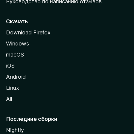
Руководство по написанию отзывов
ю
с
т
Скачать
р
Download Firefox
а
Windows
н
и
macOS
ц
iOS
у
M
Android
o
Linux
z
All
i
l
l
Последние сборки
a
Nightly