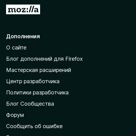
П
е
р
е
Дополнения
й
О сайте
т
и
Блог дополнений для Firefox
н
Мастерская расширений
а
Центр разработчика
д
о
Политики разработчика
м
Блог Сообщества
а
ш
Форум
н
Сообщить об ошибке
ю