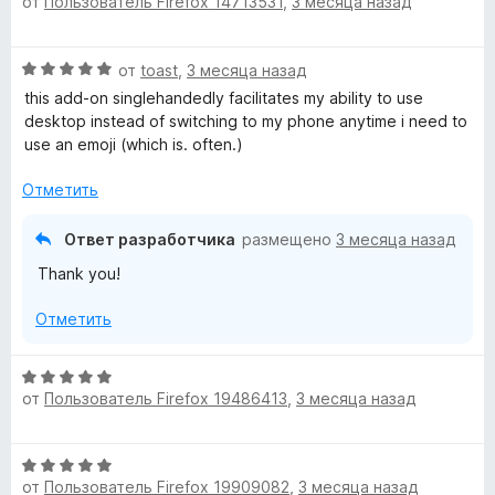
от
Пользователь Firefox 14713531
,
3 месяца назад
ц
е
н
О
от
toast
,
3 месяца назад
е
ц
н
this add-on singlehandedly facilitates my ability to use
е
о
desktop instead of switching to my phone anytime i need to
н
н
use an emoji (which is. often.)
е
а
н
5
Отметить
о
и
н
з
Ответ разработчика
размещено
3 месяца назад
а
5
Thank you!
5
и
Отметить
з
5
О
от
Пользователь Firefox 19486413
,
3 месяца назад
ц
е
н
О
е
от
Пользователь Firefox 19909082
,
3 месяца назад
ц
н