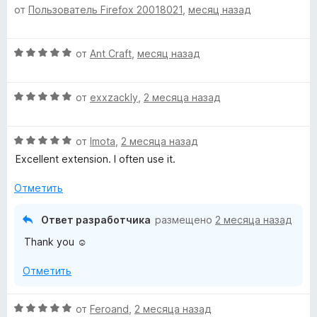
з
от
Пользователь Firefox 20018021
,
месяц назад
ц
е
а
5
е
н
5
н
о
и
О
от
Ant Craft
,
месяц назад
е
н
з
ц
н
а
5
е
о
5
О
н
от
exxzackly
,
2 месяца назад
н
и
ц
е
а
з
е
н
5
5
О
н
от
Imota
,
2 месяца назад
о
и
ц
е
н
Excellent extension. I often use it.
з
е
н
а
5
н
о
5
Отметить
е
н
и
н
а
з
Ответ разработчика
размещено
2 месяца назад
о
5
5
Thank you ☺️
н
и
а
з
Отметить
5
5
и
з
О
от
Feroand
,
2 месяца назад