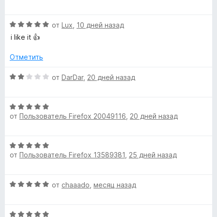
е
н
О
от
Lux
,
10 дней назад
е
ц
н
i like it 👍
е
о
н
н
Отметить
е
а
н
О
5
от
DarDar
,
20 дней назад
о
ц
и
н
е
з
а
О
н
5
5
от
Пользователь Firefox 20049116
,
20 дней назад
ц
е
и
е
н
з
н
о
О
5
е
н
от
Пользователь Firefox 13589381
,
25 дней назад
ц
н
а
е
о
2
н
н
и
О
от
chaaado
,
месяц назад
е
а
з
ц
н
5
5
е
о
и
О
н
н