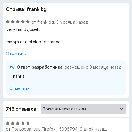
н
,
з
Отзывы frank bg
8
е
а
и
р
з
О
от
frank bg
,
3 месяца назад
а
«
5
ц
very handy/useful
F
е
н
i
emojis at a click of distance
E
е
r
н
Отметить
e
m
о
f
н
Ответ разработчика
размещено
3 месяца назад
o
o
а
x
Thanks!
5
и
j
Отметить
з
5
i
745 отзывов
»
О
от
Пользователь Firefox 15006794
,
9 дней назад
ц