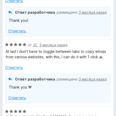
5
Отметить
е
н
и
н
а
з
Ответ разработчика
размещено
3 месяца назад
о
4
5
Thank you!
н
и
а
з
Отметить
5
5
и
з
О
от
JC
,
3 месяца назад
5
ц
At last I don't have to toggle between tabs to copy emojis
е
from various websites, with this, I can do it with 1 click 🙏
н
е
Отметить
н
о
Ответ разработчика
размещено
3 месяца назад
н
Thank you 💙
а
5
Отметить
и
з
5
О