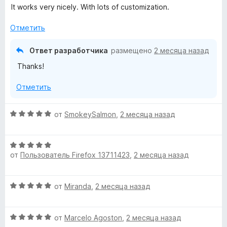
5
ц
It works very nicely. With lots of customization.
е
н
Отметить
е
н
Ответ разработчика
размещено
2 месяца назад
о
Thanks!
н
а
Отметить
5
и
з
О
от
SmokeySalmon
,
2 месяца назад
5
ц
е
О
н
от
Пользователь Firefox 13711423
,
2 месяца назад
ц
е
е
н
н
о
О
от
Miranda
,
2 месяца назад
е
н
ц
н
а
е
о
5
О
н
от
Marcelo Agoston
,
2 месяца назад
н
и