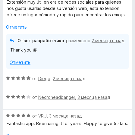
ц
е
а
Extensión muy útil en era de redes sociales para quienes
з
е
н
5
nos gusta usarlas desde su versión web, esta extensión
5
н
о
и
ofrece un lugar cómodo y rápido para encontrar los emojis
е
н
з
н
а
Отметить
5
о
5
н
и
Ответ разработчика
размещено
2 месяца назад
а
з
Thank you 🤗
5
5
и
Отметить
з
5
О
от
Diego
,
2 месяца назад
ц
е
О
н
от
Necroheadbanger
,
3 месяца назад
ц
е
е
н
О
н
от
VRU
,
3 месяца назад
о
ц
е
н
Fantastic app. Been using it for years. Happy to give 5 stars.
е
н
а
н
о