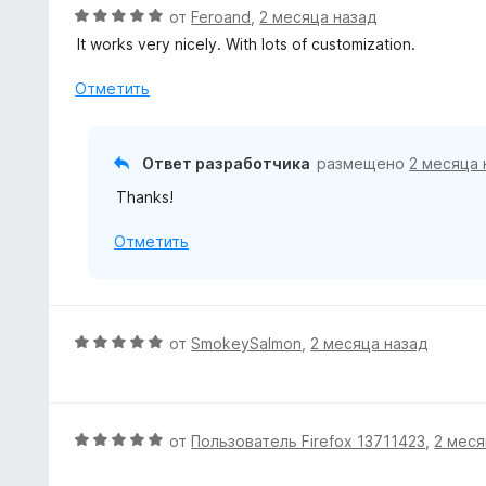
О
от
Feroand
,
2 месяца назад
ц
It works very nicely. With lots of customization.
е
н
Отметить
е
н
о
Ответ разработчика
размещено
2 месяца 
н
Thanks!
а
5
Отметить
и
з
5
О
от
SmokeySalmon
,
2 месяца назад
ц
е
н
е
О
от
Пользователь Firefox 13711423
,
2 меся
н
ц
о
е