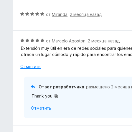
н
н
а
е
О
от
Miranda
,
2 месяца назад
5
н
ц
и
о
е
з
н
н
5
а
е
О
от
Marcelo Agoston
,
2 месяца назад
5
н
ц
Extensión muy útil en era de redes sociales para quiene
и
о
е
ofrece un lugar cómodo y rápido para encontrar los emo
з
н
н
5
а
е
Отметить
5
н
и
о
з
н
Ответ разработчика
размещено
2 месяца 
5
а
Thank you 🤗
5
и
Отметить
з
5