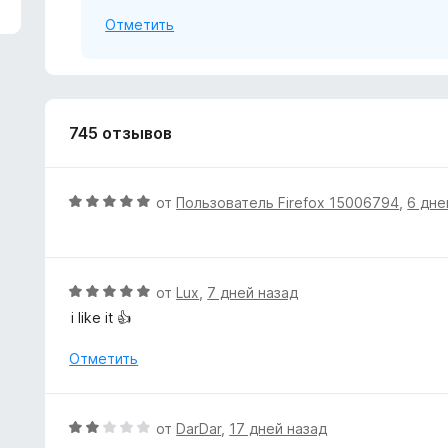
з
Отметить
5
745 отзывов
О
от
Пользователь Firefox 15006794
,
6 дне
ц
е
н
е
О
от
Lux
,
7 дней назад
н
ц
i like it 👍
о
е
н
н
Отметить
а
е
5
н
и
о
О
от
DarDar
,
17 дней назад
з
н