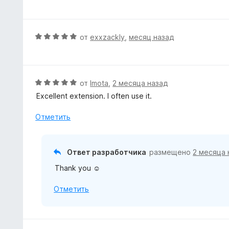
ц
и
о
е
з
н
н
5
а
е
О
от
exxzackly
,
месяц назад
5
н
ц
и
о
е
з
н
н
5
а
е
О
от
Imota
,
2 месяца назад
5
н
ц
Excellent extension. I often use it.
и
о
е
з
н
н
Отметить
5
а
е
5
н
и
о
Ответ разработчика
размещено
2 месяца 
з
н
5
Thank you ☺️
а
5
Отметить
и
з
5