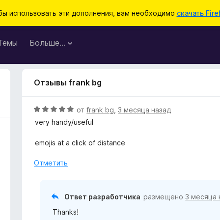
бы использовать эти дополнения, вам необходимо
скачать Fire
Темы
Больше…
Отзывы frank bg
О
от
frank bg
,
3 месяца назад
ц
very handy/useful
е
н
emojis at a click of distance
е
н
Отметить
о
н
а
Ответ разработчика
размещено
3 месяца 
5
Thanks!
и