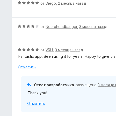
О
от
Diego
,
2 месяца назад
ц
е
н
е
О
от
Necroheadbanger
,
3 месяца назад
н
ц
о
е
н
н
а
е
О
от
VRU
,
3 месяца назад
5
н
ц
Fantastic app. Been using it for years. Happy to give 5 s
и
о
е
з
н
н
Отметить
5
а
е
4
н
и
о
Ответ разработчика
размещено
3 месяца 
з
н
5
Thank you!
а
5
Отметить
и
з
5