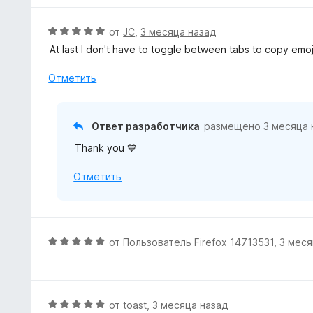
О
от
JC
,
3 месяца назад
ц
At last I don't have to toggle between tabs to copy emojis
е
н
Отметить
е
н
о
Ответ разработчика
размещено
3 месяца 
н
Thank you 💙
а
5
Отметить
и
з
5
О
от
Пользователь Firefox 14713531
,
3 меся
ц
е
н
е
О
от
toast
,
3 месяца назад