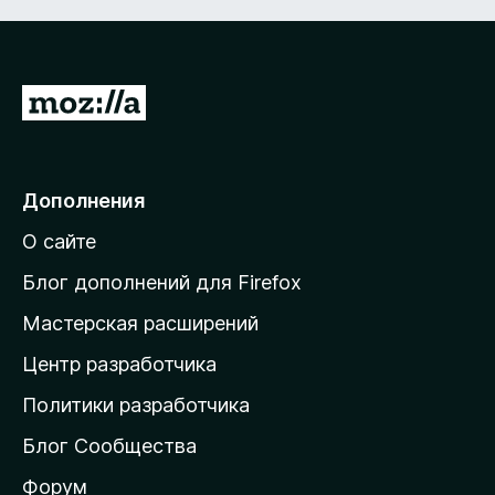
П
е
р
е
Дополнения
й
О сайте
т
и
Блог дополнений для Firefox
н
Мастерская расширений
а
Центр разработчика
д
о
Политики разработчика
м
Блог Сообщества
а
ш
Форум