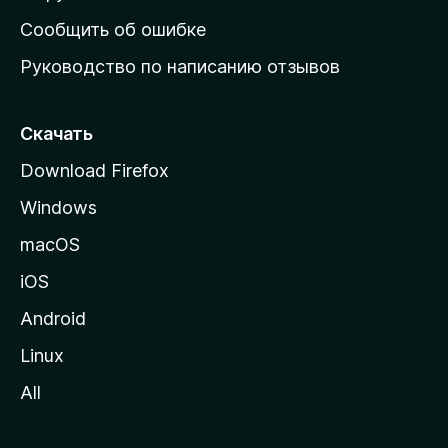
н
Сообщить об ошибке
ю
Руководство по написанию отзывов
ю
с
т
Скачать
р
Download Firefox
а
Windows
н
и
macOS
ц
iOS
у
M
Android
o
Linux
z
All
i
l