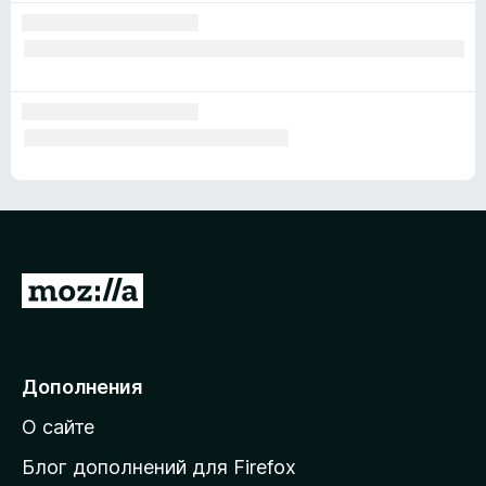
П
е
р
е
Дополнения
й
О сайте
т
и
Блог дополнений для Firefox