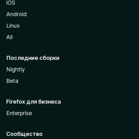
iOS
у
M
Android
o
Linux
z
All
i
l
l
Последние сборки
a
Nightly
Beta
Firefox для бизнеса
Enterprise
Сообщество