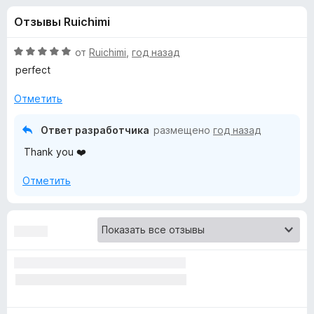
н
,
з
Отзывы Ruichimi
8
е
а
и
р
з
О
от
Ruichimi
,
год назад
а
«
5
ц
perfect
F
е
н
i
Отметить
E
е
r
н
e
Ответ разработчика
размещено
год назад
m
о
f
Thank you ❤️
н
o
o
а
x
Отметить
5
и
j
з
5
i
»