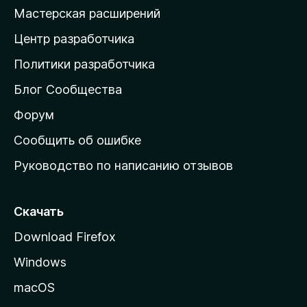
н
Мастерская расширений
а
Центр разработчика
д
о
Политики разработчика
м
Блог Сообщества
а
ш
Форум
н
Сообщить об ошибке
ю
Руководство по написанию отзывов
ю
с
т
Скачать
р
Download Firefox
а
Windows
н
и
macOS
ц