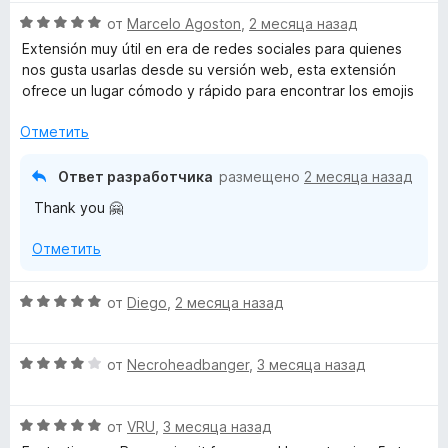
е
о
5
О
н
от
Marcelo Agoston
,
2 месяца назад
н
и
ц
е
а
Extensión muy útil en era de redes sociales para quienes
з
е
н
5
nos gusta usarlas desde su versión web, esta extensión
5
н
о
и
ofrece un lugar cómodo y rápido para encontrar los emojis
е
н
з
н
а
Отметить
5
о
5
н
и
Ответ разработчика
размещено
2 месяца назад
а
з
Thank you 🤗
5
5
и
Отметить
з
5
О
от
Diego
,
2 месяца назад
ц
е
О
н
от
Necroheadbanger
,
3 месяца назад
ц
е
е
н
О
н
от
VRU
,
3 месяца назад
о
ц
е