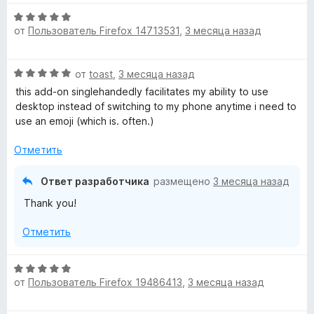
5
О
от
Пользователь Firefox 14713531
,
3 месяца назад
ц
е
н
О
от
toast
,
3 месяца назад
е
ц
н
this add-on singlehandedly facilitates my ability to use
е
о
desktop instead of switching to my phone anytime i need to
н
н
use an emoji (which is. often.)
е
а
н
5
Отметить
о
и
н
з
Ответ разработчика
размещено
3 месяца назад
а
5
Thank you!
5
и
Отметить
з
5
О
от
Пользователь Firefox 19486413
,
3 месяца назад
ц
е
н