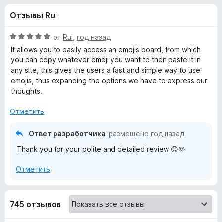
н
,
з
Отзывы Rui
8
е
а
и
р
з
О
от
Rui
,
год назад
а
«
5
ц
It allows you to easily access an emojis board, from which
F
е
you can copy whatever emoji you want to then paste it in
н
i
any site, this gives the users a fast and simple way to use
E
е
r
emojis, thus expanding the options we have to express our
н
thoughts.
e
m
о
f
н
Отметить
o
o
а
x
5
Ответ разработчика
размещено
год назад
и
j
Thank you for your polite and detailed review 😊🫶
з
5
i
Отметить
»
745 отзывов