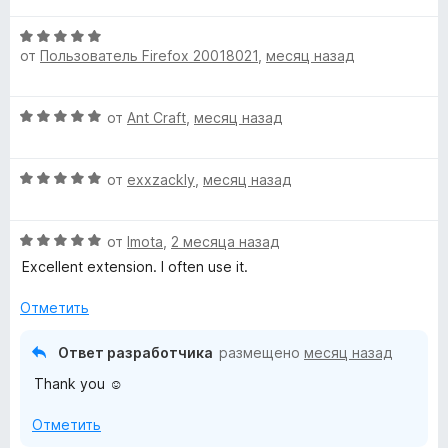
5
5
е
о
и
О
н
н
з
от
Пользователь Firefox 20018021
,
месяц назад
ц
е
а
5
е
н
5
н
о
и
О
от
Ant Craft
,
месяц назад
е
н
з
ц
н
а
5
е
о
5
О
н
от
exxzackly
,
месяц назад
н
и
ц
е
а
з
е
н
5
5
О
н
от
Imota
,
2 месяца назад
о
и
ц
е
н
Excellent extension. I often use it.
з
е
н
а
5
н
о
5
Отметить
е
н
и
н
а
з
Ответ разработчика
размещено
месяц назад
о
5
5
Thank you ☺️
н
и
а
з
Отметить
5
5