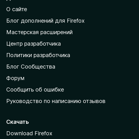
й
О сайте
т
и
Блог дополнений для Firefox
н
Мастерская расширений
а
Центр разработчика
д
о
Политики разработчика
м
Блог Сообщества
а
ш
Форум
н
Сообщить об ошибке
ю
Руководство по написанию отзывов
ю
с
т
Скачать
р
Download Firefox
а