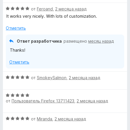
и
з
О
от
Feroand
,
2 месяца назад
5
ц
It works very nicely. With lots of customization.
е
н
Отметить
е
н
Ответ разработчика
размещено
месяц назад
о
Thanks!
н
а
Отметить
5
и
з
О
от
SmokeySalmon
,
2 месяца назад
5
ц
е
О
н
от
Пользователь Firefox 13711423
,
2 месяца назад
ц
е
е
н
н
о
О
от
Miranda
,
2 месяца назад
е
н
ц
н
а