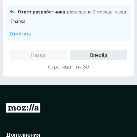
о
н
Ответ разработчика
размещено
3 месяца назад
а
Thanks!
5
и
Отметить
з
5
Назад
Вперёд
Страница 1 из 30
П
е
р
е
Дополнения