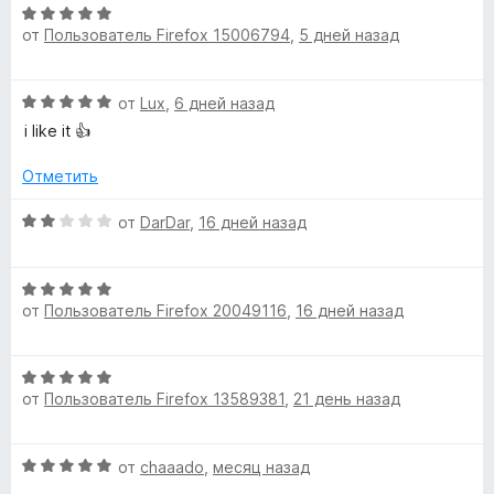
О
от
Пользователь Firefox 15006794
,
5 дней назад
ц
е
н
О
от
Lux
,
6 дней назад
е
ц
н
i like it 👍
е
о
н
н
Отметить
е
а
н
О
5
от
DarDar
,
16 дней назад
о
ц
и
н
е
з
а
О
н
5
5
от
Пользователь Firefox 20049116
,
16 дней назад
ц
е
и
е
н
з
н
о
О
5
е
н
от
Пользователь Firefox 13589381
,
21 день назад
ц
н
а
е
о
2
н
н
и
О
от
chaaado
,
месяц назад
е
а
з
ц
н