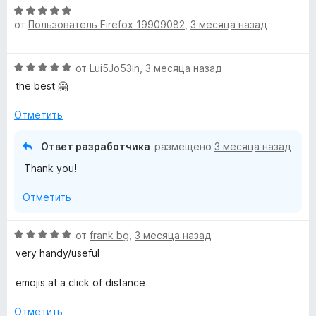
О
е
от
Пользователь Firefox 19909082
,
3 месяца назад
ц
н
е
о
н
н
О
от
Lui5Jo53in
,
3 месяца назад
е
а
ц
н
the best 🤗
5
е
о
и
н
н
Отметить
з
е
а
5
н
5
Ответ разработчика
размещено
3 месяца назад
о
и
Thank you!
н
з
а
5
Отметить
5
и
з
О
от
frank bg
,
3 месяца назад
5
ц
very handy/useful
е
н
emojis at a click of distance
е
н
Отметить