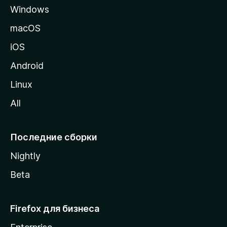
Windows
н
и
macOS
ц
iOS
у
M
Android
o
Linux
z
All
i
l
l
Последние сборки
a
Nightly
Beta
Firefox для бизнеса