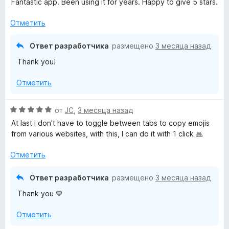
н
Fantastic app. Been using it for years. Happy to give 5 stars.
е
н
а
н
о
5
Отметить
е
н
и
н
а
з
Ответ разработчика
размещено
3 месяца назад
о
4
5
Thank you!
н
и
а
з
Отметить
5
5
и
з
О
от
JC
,
3 месяца назад
5
ц
At last I don't have to toggle between tabs to copy emojis
е
from various websites, with this, I can do it with 1 click 🙏
н
е
Отметить
н
о
Ответ разработчика
размещено
3 месяца назад
н
Thank you 💙
а
5
Отметить
и
з