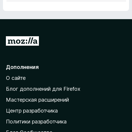
П
е
р
е
Дополнения
й
О сайте
т
и
Блог дополнений для Firefox
н
Мастерская расширений
а
Центр разработчика
д
о
Политики разработчика
м