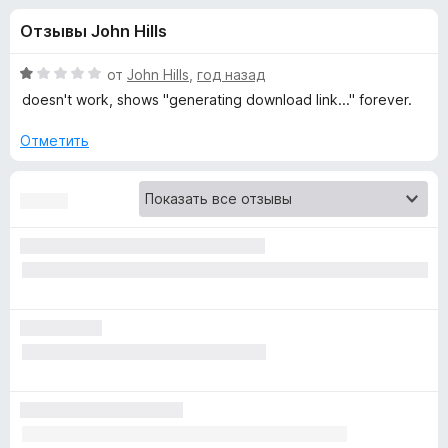
н
,
з
Отзывы John Hills
1
е
а
и
р
з
О
от
John Hills
,
год назад
а
«
5
ц
doesn't work, shows "generating download link..." forever.
F
е
н
i
Отметить
E
е
r
н
e
a
о
f
н
o
s
а
x
1
и
y
з
5
Y
o
u