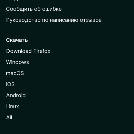
н
Сообщить об ошибке
ю
Руководство по написанию отзывов
ю
с
т
Скачать
р
Download Firefox
а
Windows
н
и
macOS
ц
iOS
у
M
Android
o
Linux
z
All
i
l