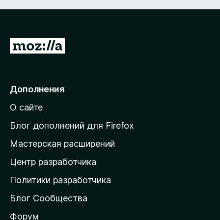
П
е
р
е
Дополнения
й
О сайте
т
и
Блог дополнений для Firefox
н
Мастерская расширений
а
Центр разработчика
д
о
Политики разработчика
м
Блог Сообщества
а
ш
Форум