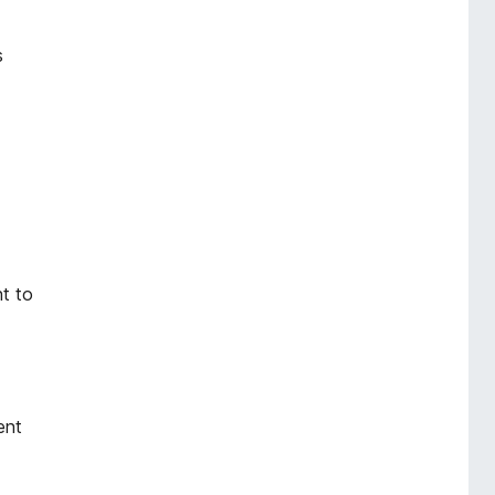
s
nt to
ent