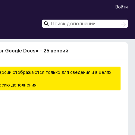
Войти
П
П
о
о
и
и
с
с
к
r Google Docs» – 25 версий
к
ерсии отображаются только для сведения и в целях
рсию дополнения.