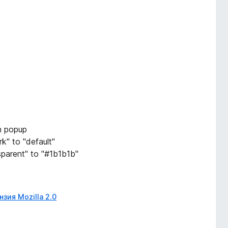
n popup
" to "default"
parent" to "#1b1b1b"
зия Mozilla 2.0