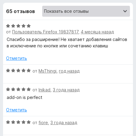
н
,
з
4
65 отзывов
е
а
и
р
з
О
а
«
5
от
Пользователь Firefox 19837817
,
4 месяца назад
ц
F
е
Спасибо за расширение! Не хватает добавления сайтов
i
D
н
в исключение по кнопке или сочетанию клавиш
r
е
e
a
н
Отметить
f
о
н
О
o
от
MsThingi
,
год назад
r
а
ц
x
5
е
k
О
и
н
от
Inikad
,
3 года назад
ц
з
е
add-on is perfect
V
е
5
н
н
о
Отметить
е
н
i
н
а
О
от
fiore
,
3 года назад
о
5
ц
e
н
и
е