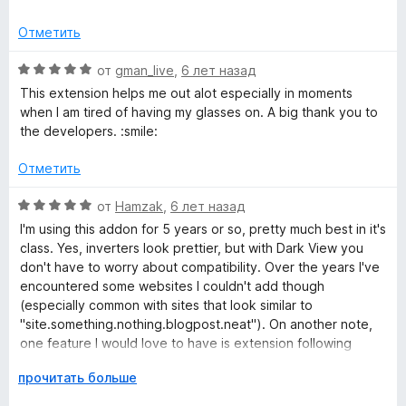
н
о
5
е
н
Отметить
и
н
а
з
о
О
1
от
gman_live
,
6 лет назад
5
н
ц
и
This extension helps me out alot especially in moments
а
е
з
when I am tired of having my glasses on. A big thank you to
5
н
5
the developers. :smile:
и
е
з
н
Отметить
5
о
н
О
от
Hamzak
,
6 лет назад
а
ц
I'm using this addon for 5 years or so, pretty much best in it's
5
е
class. Yes, inverters look prettier, but with Dark View you
и
н
don't have to worry about compatibility. Over the years I've
з
е
encountered some websites I couldn't add though
5
н
(especially common with sites that look similar to
о
"site.something.nothing.blogpost.neat"). On another note,
н
one feature I would love to have is extension following
а
system theme; turn off when system theme is Light, turn on
5
Р
прочитать больше
when it's Dark automatically
и
а