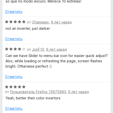
5
н
só que no modo escuro. Merece 10 estrelas!
н
о
е
н
Отметить
н
а
о
5
О
от
Chamawix
,
6 лет назад
н
и
ц
not an inverter, just darker
а
з
е
5
5
н
Отметить
и
е
з
н
О
от
JonF10
,
6 лет назад
5
о
ц
Can we have Slider to menu bar icon for easier quick adjust?
н
е
Also, while loading or refreshing the page, screen flashes
а
н
bright. Otherwise perfect :)
5
е
и
н
Отметить
з
о
5
н
О
а
от
Пользователь Firefox 15675993
,
6 лет назад
ц
4
е
Yeah, better then color invertors
и
н
з
е
Отметить
5