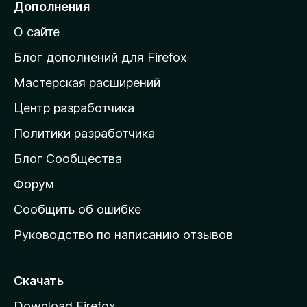
Дополнения
й
О сайте
т
и
Блог дополнений для Firefox
н
Мастерская расширений
а
Центр разработчика
д
о
Политики разработчика
м
Блог Сообщества
а
ш
Форум
н
Сообщить об ошибке
ю
Руководство по написанию отзывов
ю
с
т
Скачать
р
Download Firefox