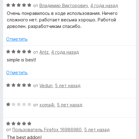
а
з
О
н
от
Владимир Викторович
,
4 года назад
w
5
5
ц
е
Очень понравилось в ходе использования. Ничего
и
е
н
сложного нет. работает весьма хорошо. Работой
з
»
н
о
доволен. разработчикам спасибо.
5
е
н
н
а
Отметить
о
5
н
и
О
от
Antz
,
4 года назад
а
з
ц
simple is best!
5
5
е
и
н
Отметить
з
е
5
н
О
от
Vedun
,
5 лет назад
о
ц
н
е
а
О
н
от
xoma4i
,
5 лет назад
5
ц
е
и
е
н
з
О
н
о
от
Пользователь Firefox 16986980
,
5 лет назад
5
ц
е
н
е
н
а
The best addon!