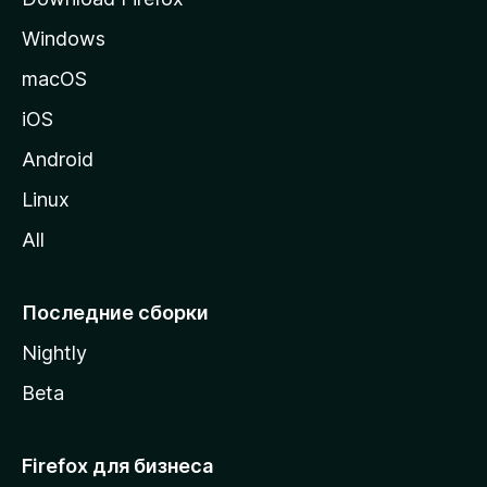
а
Windows
н
и
macOS
ц
iOS
у
M
Android
o
Linux
z
All
i
l
l
Последние сборки
a
Nightly
Beta
Firefox для бизнеса