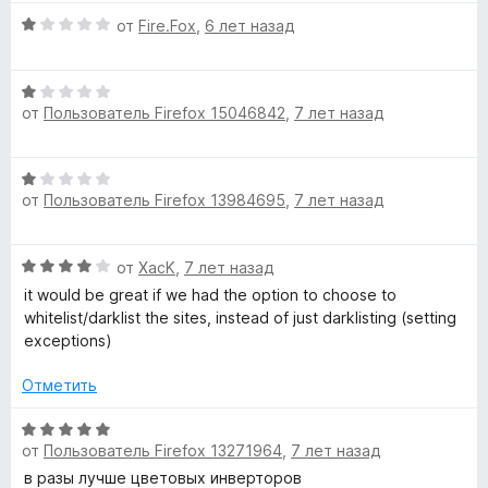
н
о
О
от
Fire.Fox
,
6 лет назад
н
ц
а
е
О
5
н
от
Пользователь Firefox 15046842
,
7 лет назад
ц
и
е
е
з
н
н
5
о
О
е
н
от
Пользователь Firefox 13984695
,
7 лет назад
ц
н
а
е
о
1
н
н
и
О
от
XacK
,
7 лет назад
е
а
з
ц
н
it would be great if we had the option to choose to
1
5
е
о
whitelist/darklist the sites, instead of just darklisting (setting
и
н
н
exceptions)
з
е
а
5
н
1
Отметить
о
и
н
О
з
а
от
Пользователь Firefox 13271964
,
7 лет назад
ц
5
4
е
в разы лучше цветовых инверторов