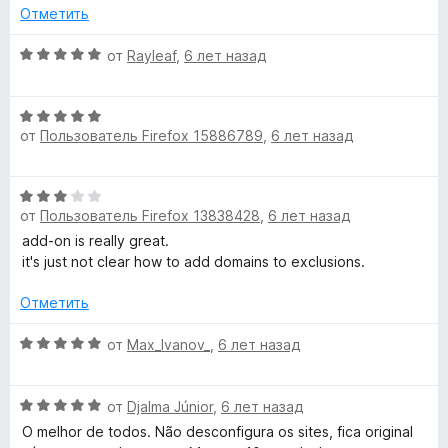
з
з
Отметить
5
в
е
О
от
Rayleaf
,
6 лет назад
р
ц
н
е
и
О
н
т
от
Пользователь Firefox 15886789
,
6 лет назад
ц
е
е
е
н
,
н
о
О
ч
е
н
от
Пользователь Firefox 13838428
,
6 лет назад
ц
т
н
а
е
о
add-on is really great.
о
5
н
б
it's just not clear how to add domains to exclusions.
н
и
е
ы
а
з
н
Отметить
5
5
о
и
н
О
от
Max_Ivanov_
,
6 лет назад
з
а
ц
5
3
е
О
и
н
от
Djalma Júnior
,
6 лет назад
ц
з
е
O melhor de todos. Não desconfigura os sites, fica original
е